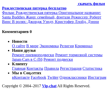
скачать фильм
Рождественская пятерка бесплатно
Фильм: Рождественская пятерка Оригинальное название:
Santa Buddies Жанр: семейный, фэнтази Режиссер: Роберт
Винс В ролях: Джордж Уэндт, Кристофер Ллойд, Дэнни
Комментариев 0
Новости
О сайте
В мире
Экономика
Религия
Криминал
Наши друзья
Ремонт пневмоподвески
Ремонт тормозной системы
Japan-Cars в С-Пб
Ремонт подвески
Клиенту
Главная
Контакты
Правила
Регистрация
Статистика
Мы в Соц.сетях
вКонтакте
Facebook
Twitter
Одноклассники
Инстаграм
Copyright © 2004–2017
Vip-chat
All Rights Reserved.