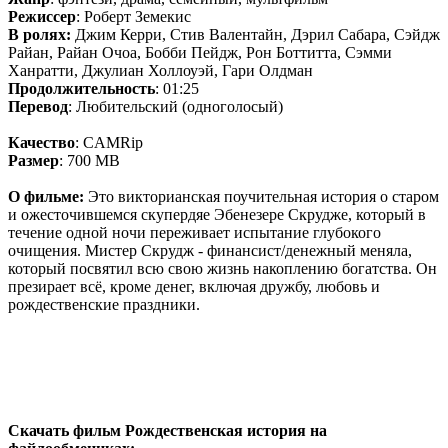
Режиссер
: Роберт Земекис
В ролях:
Джим Керри, Стив Валентайн, Дэрил Сабара, Сэйдж
Райан, Райан Очоа, Бобби Пейдж, Рон Боттитта, Сэмми
Ханратти, Джулиан Холлоуэй, Гари Олдман
Продолжительность
: 01:25
Перевод
: Любительский (одноголосый)
Качество
: CAMRip
Размер
: 700 MB
О фильме:
Это викторианская поучительная история о старом
и ожесточившемся скупердяе Эбенезере Скрудже, который в
течение одной ночи переживает испытание глубокого
очищения. Мистер Скрудж - финансист/денежный меняла,
который посвятил всю свою жизнь накоплению богатства. Он
презирает всё, кроме денег, включая дружбу, любовь и
рождественские праздники.
Скачать фильм Рождественская история на