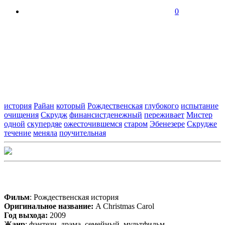
0
история
Райан
который
Рождественская
глубокого
испытание
очищения
Скрудж
финансистденежный
переживает
Мистер
одной
скупердяе
ожесточившемся
старом
Эбенезере
Скрудже
течение
меняла
поучительная
Фильм
: Рождественская история
Оригинальное название:
A Christmas Carol
Год выхода:
2009
Жанр
: фэнтези, драма, семейный, мультфильм