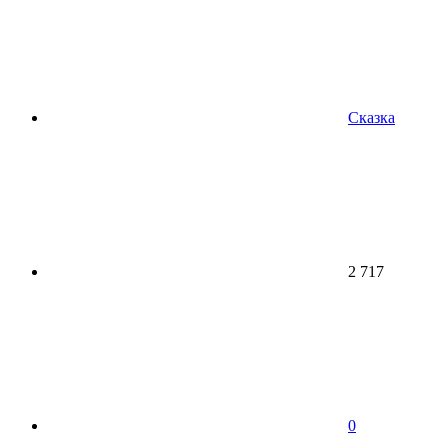
Сказка
2 717
0