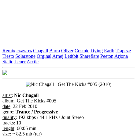
Remix
скачать
Chagall
Barra
Oliver
Cosmic
Dying
Earth
Trapeze
Tiesto
Solarstone
Orginal
Arnej
Letitbit
Shareflare
Peeton
Arjona
Static
Lener
Arctic
artist
:
Nic Chagall
album
: Get The Kicks #005
date
: 22 Feb 2010
genre
:
Trance / Progressive
quality
: 192 kbps / 44.1 kHz / Joint Stereo
tracks
: 10
lenght
: 60:05 min
size
: ~ 82,5 mb (rar)