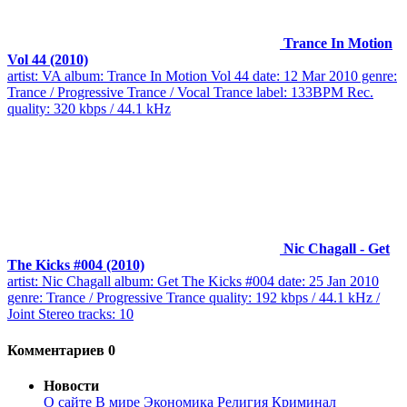
Trance In Motion
Vol 44 (2010)
artist: VA album: Trance In Motion Vol 44 date: 12 Mar 2010 genre:
Trance / Progressive Trance / Vocal Trance label: 133BPM Rec.
quality: 320 kbps / 44.1 kHz
Nic Chagall - Get
The Kicks #004 (2010)
artist: Nic Chagall album: Get The Kicks #004 date: 25 Jan 2010
genre: Trance / Progressive Trance quality: 192 kbps / 44.1 kHz /
Joint Stereo tracks: 10
Комментариев 0
Новости
О сайте
В мире
Экономика
Религия
Криминал