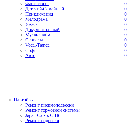
Фантастика
0
Детский/Семейный
0
Приключения
0
Мелодрама
0
Ужасы
0
Документальный
0
Мультфильм
0
Сериалы
0
Vocal-Trance
0
Софт
0
Авто
0
Партнёры
Ремонт пневмоподвески
Ремонт тормозной системы
Japan-Cars в С-Пб
Ремонт подвески