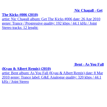
Nic Chagall - Get
The Kicks #006 (2010)
artist: Nic Chagall album: Get The Kicks #006 date: 26 Apr 2010
genre: Trance / Progressive quality: 192 kbps / 44.1 kHz / Joint
Stereo tracks: 12 lenght:
Bent - As You Fall
(Kyau & Albert Remix) (2010)
artist: Bent album: As You Fall (Kyau & Albert Remix) date: 8 Mar
2010 genre: Trance label: G&E Analogue quality: 320 kbps / 44.1
kHz / Joint Stereo