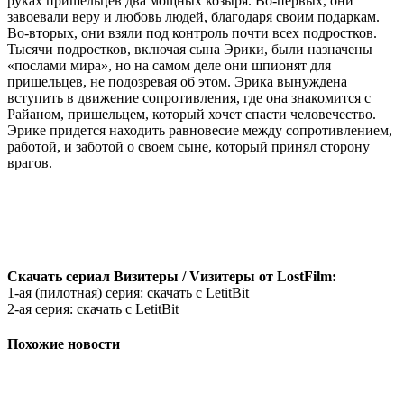
руках пришельцев два мощных козыря. Во-первых, они
завоевали веру и любовь людей, благодаря своим подаркам.
Во-вторых, они взяли под контроль почти всех подростков.
Тысячи подростков, включая сына Эрики, были назначены
«послами мира», но на самом деле они шпионят для
пришельцев, не подозревая об этом. Эрика вынуждена
вступить в движение сопротивления, где она знакомится с
Райаном, пришельцем, который хочет спасти человечество.
Эрике придется находить равновесие между сопротивлением,
работой, и заботой о своем сыне, который принял сторону
врагов.
Скачать сериал Визитеры / Vизитеры от LostFilm:
1-ая (пилотная) серия: скачать с LetitBit
2-ая серия: скачать с LetitBit
Похожие новости