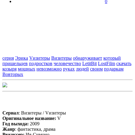
0
серия
Эрика
Vизитеры
Визитеры
обнаруживает
который
пришельцев
подростков
человечество
LetitBit
LostFilm
скачать
козыря
мощных
невозможно
руках
людей
своим
подаркам
Вовторых
Сериал
: Визитеры / Vизитеры
Оригинальное название:
V
Год выхода:
2009
Жанр
: фантастика, драма
Режиссер:
Ив Симоно