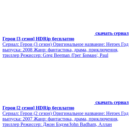
скачать сериал
Герои [3 сезон] HDRip бесплатно
Сериал: Герои (3 сезон) Оригинальное название: Heroes Год
выпуска: 2008 Жанр: фантастика, драма, приключения,
триллер Режиссер: Greg Beeman /Грег Биман/, Paul
скачать сериал
Герои [2 сезон] HDRip бесплатно
Сериал: Герои (2 сезон) Оригинальное название: Heroes Год
выпуска: 2007 Жанр: фантастика, драма, приключения,
триллер Режиссер: Джон Бэдэм/John Badham, Аллан