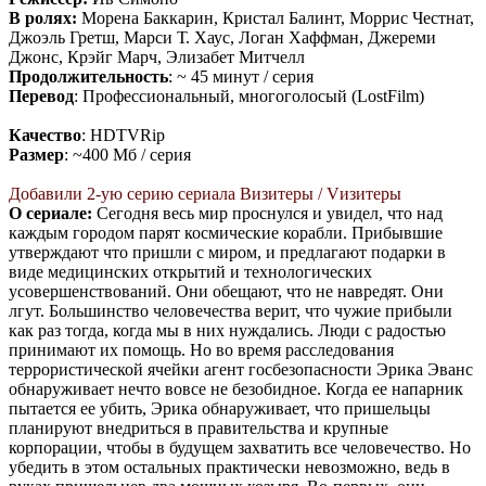
В ролях:
Морена Баккарин, Кристал Балинт, Моррис Честнат,
Джоэль Гретш, Марси Т. Хаус, Логан Хаффман, Джереми
Джонс, Крэйг Марч, Элизабет Митчелл
Продолжительность
: ~ 45 минут / серия
Перевод
: Профессиональный, многоголосый (LostFilm)
Качество
: HDTVRip
Размер
: ~400 Мб / серия
Добавили 2-ую серию сериала Визитеры / Vизитеры
О сериале:
Сегодня весь мир проснулся и увидел, что над
каждым городом парят космические корабли. Прибывшие
утверждают что пришли с миром, и предлагают подарки в
виде медицинских открытий и технологических
усовершенствований. Они обещают, что не навредят. Они
лгут. Большинство человечества верит, что чужие прибыли
как раз тогда, когда мы в них нуждались. Люди с радостью
принимают их помощь. Но во время расследования
террористической ячейки агент госбезопасности Эрика Эванс
обнаруживает нечто вовсе не безобидное. Когда ее напарник
пытается ее убить, Эрика обнаруживает, что пришельцы
планируют внедриться в правительства и крупные
корпорации, чтобы в будущем захватить все человечество. Но
убедить в этом остальных практически невозможно, ведь в