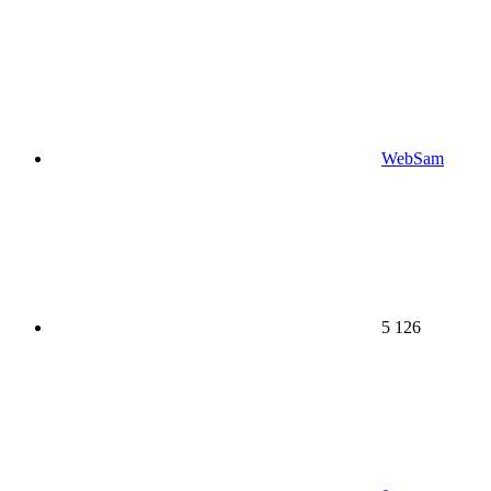
WebSam
5 126