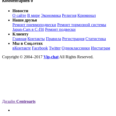
Комментариев 0
Новости
О сайте
В мире
Экономика
Религия
Криминал
Наши друзья
Ремонт пневмоподвески
Ремонт тормозной системы
Japan-Cars в С-Пб
Ремонт подвески
Клиенту
Главная
Контакты
Правила
Регистрация
Статистика
Мы в Соц.сетях
вКонтакте
Facebook
Twitter
Одноклассники
Инстаграм
Copyright © 2004–2017
Vip-chat
All Rights Reserved.
Дизайн
Centroarts