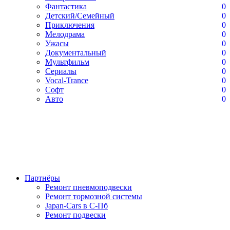
Фантастика
0
Детский/Семейный
0
Приключения
0
Мелодрама
0
Ужасы
0
Документальный
0
Мультфильм
0
Сериалы
0
Vocal-Trance
0
Софт
0
Авто
0
Партнёры
Ремонт пневмоподвески
Ремонт тормозной системы
Japan-Cars в С-Пб
Ремонт подвески