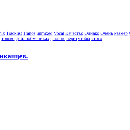
mix
Tracklist
Trance
unmixed
Vocal
Качество
Однако
Очень
Размер
ь
только
файлообмениках
фильме
через
чтобы
этого
иканцев.