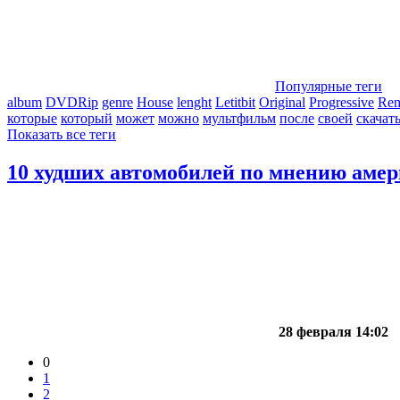
Популярные теги
album
DVDRip
genre
House
lenght
Letitbit
Original
Progressive
Re
которые
который
может
можно
мультфильм
после
своей
скачат
Показать все теги
10 худших автомобилей по мнению амер
28 февраля 14:02
0
1
2