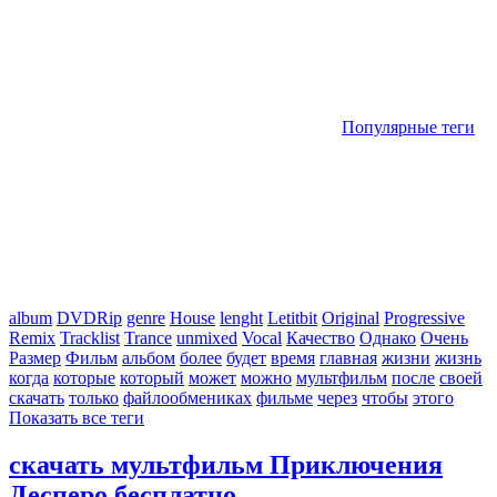
Популярные теги
album
DVDRip
genre
House
lenght
Letitbit
Original
Progressive
Remix
Tracklist
Trance
unmixed
Vocal
Качество
Однако
Очень
Размер
Фильм
альбом
более
будет
время
главная
жизни
жизнь
когда
которые
который
может
можно
мультфильм
после
своей
скачать
только
файлообмениках
фильме
через
чтобы
этого
Показать все теги
скачать мультфильм Приключения
Десперо бесплатно