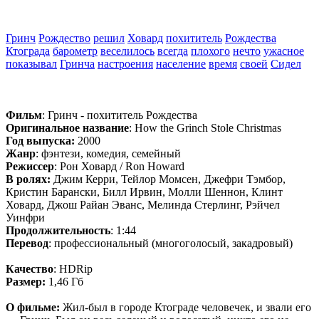
Гринч
Рождество
решил
Ховард
похититель
Рождества
Ктограда
барометр
веселилось
всегда
плохого
нечто
ужасное
показывал
Гринча
настроения
население
время
своей
Сидел
Фильм
: Гринч - похититель Рождества
Оригинальное название
: How the Grinch Stole Christmas
Год выпуска:
2000
Жанр
: фэнтези, комедия, семейный
Режиссер
: Рон Ховард / Ron Howard
В ролях:
Джим Керри, Тейлор Момсен, Джефри Тэмбор,
Кристин Барански, Билл Ирвин, Молли Шеннон, Клинт
Ховард, Джош Райан Эванс, Мелинда Стерлинг, Рэйчел
Уинфри
Продолжительность
: 1:44
Перевод
: профессиональный (многоголосый, закадровый)
Качество
: HDRip
Размер:
1,46 Гб
О фильме:
Жил-был в городе Ктограде человечек, и звали его