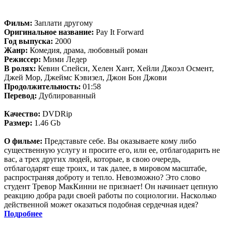
Фильм:
Заплати другому
Оригинальное название:
Pay It Forward
Год выпуска:
2000
Жанр:
Комедия, драма, любовный роман
Режиссер:
Мими Ледер
В ролях:
Кевин Спейси, Хелен Хант, Хейли Джоэл Осмент,
Джей Мор, Джеймс Кэвизел, Джон Бон Джови
Продолжительность:
01:58
Перевод:
Дублированный
Качество:
DVDRip
Размер:
1.46 Gb
О фильме:
Представьте себе. Вы оказываете кому либо
существенную услугу и просите его, или ее, отблагодарить не
вас, а трех других людей, которые, в свою очередь,
отблагодарят еще троих, и так далее, в мировом масштабе,
распространяя доброту и тепло. Невозможно? Это слово
студент Тревор МакКинни не признает! Он начинает цепную
реакцию добра ради своей работы по социологии. Насколько
действенной может оказаться подобная сердечная идея?
Подробнее