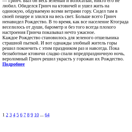
— Гринч. Был он весь зеленый и волосатый, никто его не
любил. Обиделся Гринч на ктовичей и ушел жить на
одинокую, обдуваемую всеми ветрами гору. Сидел там в
своей пещере и злился на весь свет. Больше всего Гринч
ненавидел Рождество. В то время, как все население Ктограда
веселилось от души, барометр и без того всегда плохого
настроения Гринча показывал нечто ужасное.
Каждое Рождество становилось для зеленого отшельника
страшной пыткой. И вот однажды злобный житель горы
решил покончить с этим праздником раз и навсегда. Пока
беззаботные ктовичи сладко спали впредпраздничную ночь,
вероломный Гринч решил украсть у горожан их Рождество.
Подробнее
1
2
3
4
5
6
7
8
9
10
...
64