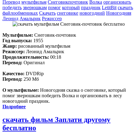
Перевод
мультфильм
Снеговикпочтовик
Волка
организовать
победить
зверюшкам
помог
который
праздник
LetitBit
скачать
файлообмениках
Скачать
снеговике
новогодний
Новогодняя
Леонид
Амальрик
Режиссер
Мультфильм:
Снеговик-почтовик
Год выпуска:
1955
Жанр:
рисованный мультфильм
Режиссер:
Леонид Амальрик
Продолжительность:
00:18
Перевод:
Оригинал
Качество:
DVDRip
Перевод:
250 Мб
О мультфильме:
Новогодняя сказка о снеговике, который
помог зверюшкам победить Волка и организовать в лесу
новогодний праздник.
Подробнее
скачать фильм Заплати другому
бесплатно