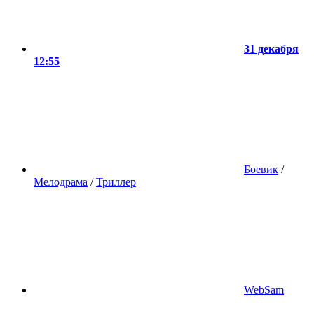
31 декабря
12:55
Боевик
/
Мелодрама
/
Триллер
WebSam