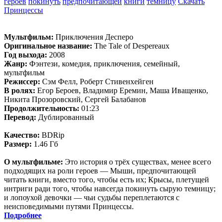
героев
покинуть
предпочитающей
книги
темницу
Скачать
Принцессы
Мультфильм:
Приключения Десперо
Оригинальное название:
The Tale of Despereaux
Год выхода:
2008
Жанр:
Фэнтези, комедия, приключения, семейный,
мультфильм
Режиссер:
Сэм Фелл, Роберт Стивенхейген
В ролях:
Егор Бероев, Владимир Еремин, Маша Иващенко,
Никита Прозоровский, Сергей Балабанов
Продолжительность:
01:23
Перевод:
Дублированный
Качество:
BDRip
Размер:
1.46 Гб
О мультфильме:
Это история о трёх существах, менее всего
подходящих на роли героев — Мыши, предпочитающей
читать книги, вместо того, чтобы есть их; Крысы, плетущей
интриги ради того, чтобы навсегда покинуть сырую темницу;
и лопоухой девочки — чьи судьбы переплетаются с
неисповедимыми путями Принцессы.
Подробнее