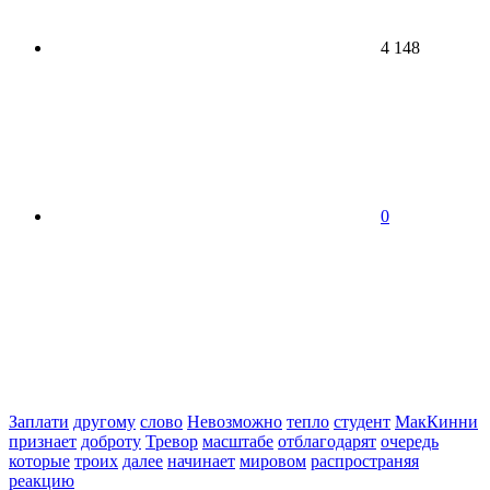
4 148
0
Заплати
другому
слово
Невозможно
тепло
студент
МакКинни
признает
доброту
Тревор
масштабе
отблагодарят
очередь
которые
троих
далее
начинает
мировом
распространяя
реакцию