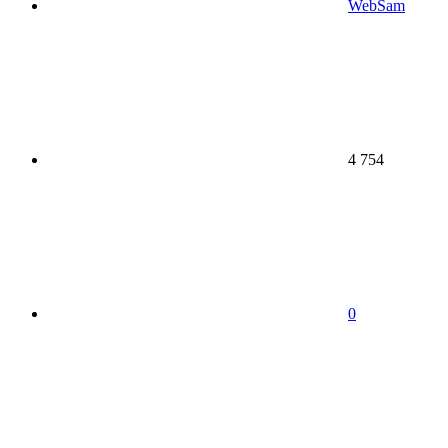
WebSam
4 754
0