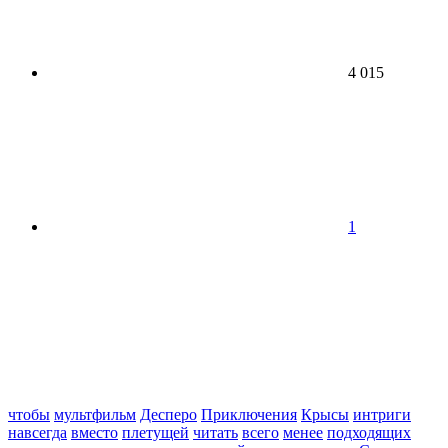
4 015
1
чтобы
мультфильм
Десперо
Приключения
Крысы
интриги
навсегда
вместо
плетущей
читать
всего
менее
подходящих