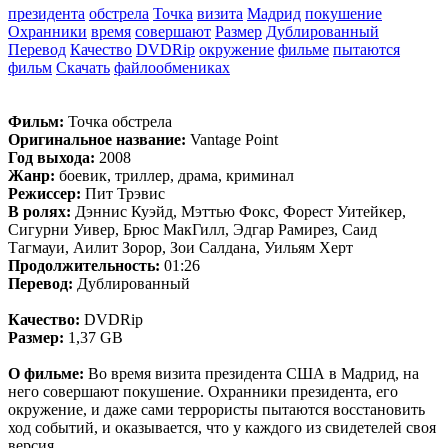
президента
обстрела
Точка
визита
Мадрид
покушение
Охранники
время
совершают
Размер
Дублированный
Перевод
Качество
DVDRip
окружение
фильме
пытаются
фильм
Скачать
файлообмениках
Фильм:
Точка обстрела
Оригинальное название:
Vantage Point
Год выхода:
2008
Жанр:
боевик, триллер, драма, криминал
Режиссер:
Пит Трэвис
В ролях:
Дэннис Куэйд, Мэттью Фокс, Форест Уитейкер,
Сигурни Уивер, Брюс МакГилл, Эдгар Рамирез, Саид
Тагмауи, Аилит Зорор, Зои Салдана, Уильям Херт
Продолжительность:
01:26
Перевод:
Дублированный
Качество:
DVDRip
Размер:
1,37 GB
О фильме:
Во время визита президента США в Мадрид, на
него совершают покушение. Охранники президента, его
окружение, и даже сами террористы пытаются восстановить
ход событий, и оказывается, что у каждого из свидетелей своя
версия.