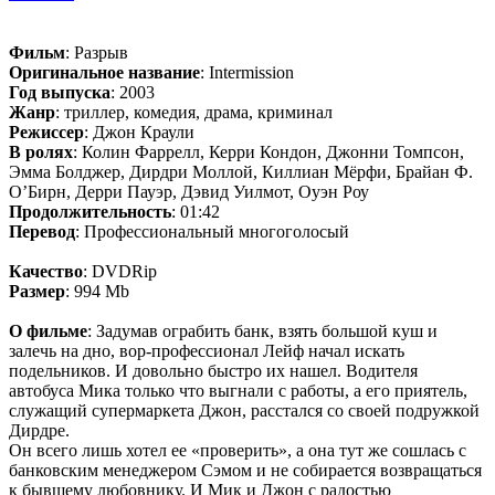
Фильм
: Разрыв
Оригинальное название
: Intermission
Год выпуска
: 2003
Жанр
: триллер, комедия, драма, криминал
Режиссер
: Джон Краули
В ролях
: Колин Фаррелл, Керри Кондон, Джонни Томпсон,
Эмма Болджер, Дирдри Моллой, Киллиан Мёрфи, Брайан Ф.
О’Бирн, Дерри Пауэр, Дэвид Уилмот, Оуэн Роу
Продолжительность
: 01:42
Перевод
: Профессиональный многоголосый
Качество
: DVDRip
Размер
: 994 Mb
О фильме
: Задумав ограбить банк, взять большой куш и
залечь на дно, вор-профессионал Лейф начал искать
подельников. И довольно быстро их нашел. Водителя
автобуса Мика только что выгнали с работы, а его приятель,
служащий супермаркета Джон, расстался со своей подружкой
Дирдре.
Он всего лишь хотел ее «проверить», а она тут же сошлась с
банковским менеджером Сэмом и не собирается возвращаться
к бывшему любовнику. И Мик и Джон с радостью