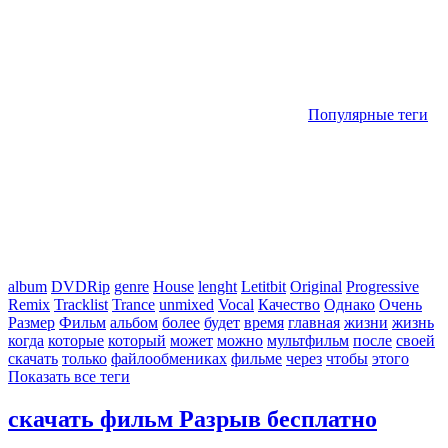
Популярные теги
album
DVDRip
genre
House
lenght
Letitbit
Original
Progressive
Remix
Tracklist
Trance
unmixed
Vocal
Качество
Однако
Очень
Размер
Фильм
альбом
более
будет
время
главная
жизни
жизнь
когда
которые
который
может
можно
мультфильм
после
своей
скачать
только
файлообмениках
фильме
через
чтобы
этого
Показать все теги
скачать фильм Разрыв бесплатно