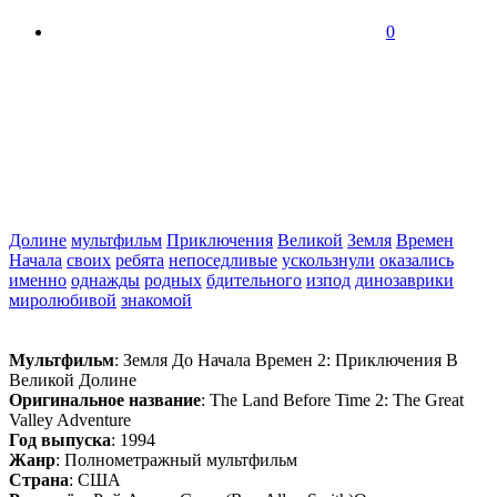
0
Долине
мультфильм
Приключения
Великой
Земля
Времен
Начала
своих
ребята
непоседливые
ускользнули
оказались
именно
однажды
родных
бдительного
изпод
динозаврики
миролюбивой
знакомой
Мультфильм
: Земля До Начала Времен 2: Приключения В
Великой Долине
Оригинальное название
: The Land Before Time 2: The Great
Valley Adventure
Год выпуска
: 1994
Жанр
: Полнометражный мультфильм
Страна
: США