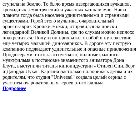
ступала на Землю. То было время извергающихся вулканов,
громадных землетрясений и ужасных катаклизмов. Наша
планета тогда была населена удивительными и странными
существами. Герой этого мультика, очаровательный
бронтозаврик Крошки-Ножки, отправился на поиски
легендарной Великой Долины, где по слухам можно неплохо
подкрепиться. Попути он прихватил с собой в путешествие
еще четырех малышей-динозавриков. В дороге эту пеструю
компанию поджидают удивительные и опасные приключения
Продюсерами этого классического, полнометражного
мультфильма в постановке знаменитого аниматора Дона
Блута, выступили титаны киноиндустрии - Стивен Спилберг
и Джордж Лукас. Картина настолько полюбилась детям и их
родителям, что студия "Universal" создала целый сериал с
участием очаровательных героев этого фильма.
Подробнее