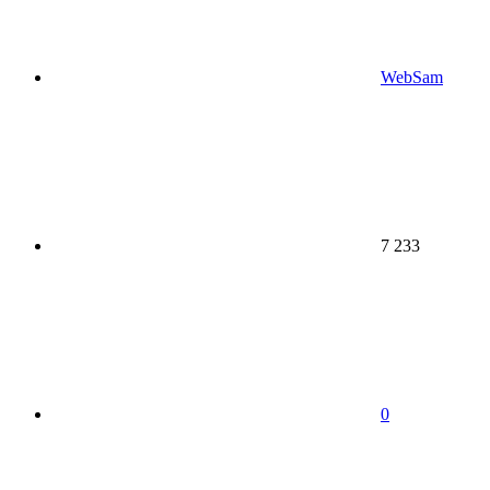
WebSam
7 233
0