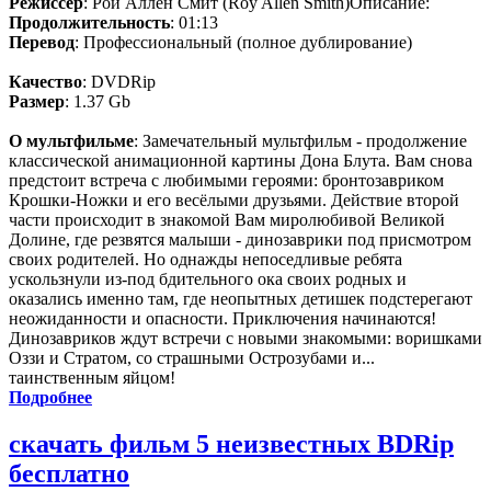
Режиссёр
: Рой Аллен Смит (Roy Allen Smith)Описание:
Продолжительность
: 01:13
Перевод
: Профессиональный (полное дублирование)
Качество
: DVDRip
Размер
: 1.37 Gb
О мультфильме
: Замечательный мультфильм - продолжение
классической анимационной картины Дона Блута. Вам снова
предстоит встреча с любимыми героями: бронтозавриком
Крошки-Ножки и его весёлыми друзьями. Действие второй
части происходит в знакомой Вам миролюбивой Великой
Долине, где резвятся малыши - динозаврики под присмотром
своих родителей. Но однажды непоседливые ребята
ускользнули из-под бдительного ока своих родных и
оказались именно там, где неопытных детишек подстерегают
неожиданности и опасности. Приключения начинаются!
Динозавриков ждут встречи с новыми знакомыми: воришками
Оззи и Стратом, со страшными Острозубами и...
таинственным яйцом!
Подробнее
скачать фильм 5 неизвестных BDRip
бесплатно