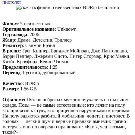
пистолет
Фильм
: 5 неизвестных
Оригинальное название:
Unknown
Год выхода
: 2006
Жанр
: Драма, Детектив, Триллер
Режиссер
: Саймон Брэнд
В ролях
: Грег Киннер, Бриджет Мойнэан, Джо Пантолиано,
Бэрри Пеппер, Джереми Систо, Питер Стормар, Крис Малки,
Клэйн Кроуфорд, Кевин Чэпман
Продолжительность
: 1:25
Перевод
: Русский, дублированный
Качество
: BDRip
Размер
: 1.56 GB
О фильме:
Пятеро небритых мужчин очухались на пыльном
складе. Позы — не самые естественные: кто лежит на полу,
кто привязан к стулу, кто прицеплен наручниками к перилам.
На полу валяются разбитый мобильник, лопата и пистолет. В
головах — легкий шум и верные признаки амнезии: грязно
матерясь, они по очереди спрашивают: «Кто я, черт возьми,
такой?»