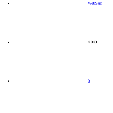
WebSam
4 049
0