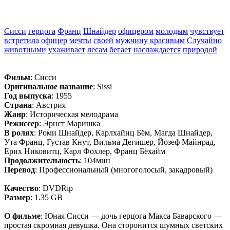
Сисси
герцога
Франц
Шнайдер
офицером
молодым
чувствует
встретила
офицер
мечты
своей
мужчину
красивым
Случайно
животными
ухаживает
лесам
бегает
наслаждается
природой
Фильм
: Сисси
Оригинальное название
: Sissi
Год выпуска
: 1955
Страна
: Австрия
Жанр
: Историческая мелодрама
Режиссер
: Эрнст Маришка
В ролях
: Роми Шнайдер, Карлхайнц Бём, Магда Шнайдер,
Ута Франц, Густав Кнут, Вильма Дегишер, Йозеф Майнрад,
Ерих Никовитц, Карл Фохлер, Франц Бёхайм
Продолжительность
: 104мин
Перевод
: Профессиональный (многоголосый, закадровый)
Качество
: DVDRip
Размер
: 1.35 GB
О фильме
: Юная Сисси — дочь герцога Макса Баварского —
простая скромная девушка. Она сторонится шумных светских