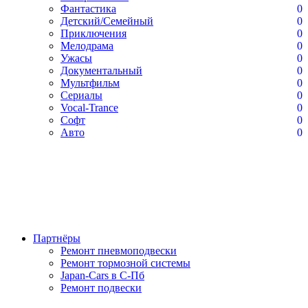
Фантастика
0
Детский/Семейный
0
Приключения
0
Мелодрама
0
Ужасы
0
Документальный
0
Мультфильм
0
Сериалы
0
Vocal-Trance
0
Софт
0
Авто
0
Партнёры
Ремонт пневмоподвески
Ремонт тормозной системы
Japan-Cars в С-Пб
Ремонт подвески