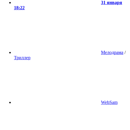
31 января
18:22
Мелодрама
/
Триллер
WebSam