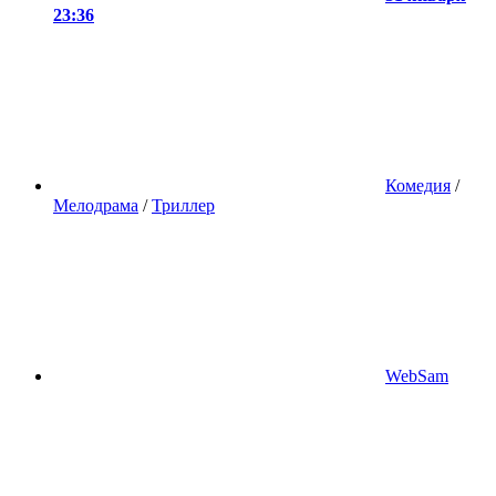
23:36
Комедия
/
Мелодрама
/
Триллер
WebSam