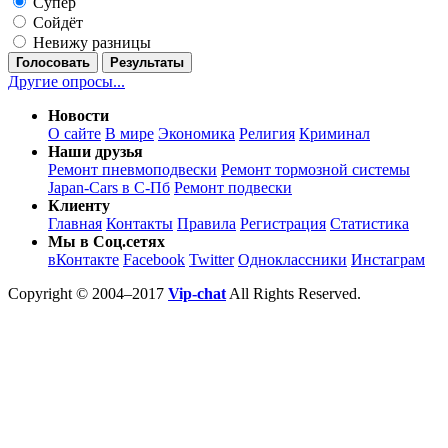
Супер
Сойдёт
Невижу разницы
Голосовать
Результаты
Другие опросы...
Новости
О сайте
В мире
Экономика
Религия
Криминал
Наши друзья
Ремонт пневмоподвески
Ремонт тормозной системы
Japan-Cars в С-Пб
Ремонт подвески
Клиенту
Главная
Контакты
Правила
Регистрация
Статистика
Мы в Соц.сетях
вКонтакте
Facebook
Twitter
Одноклассники
Инстаграм
Copyright © 2004–2017
Vip-chat
All Rights Reserved.