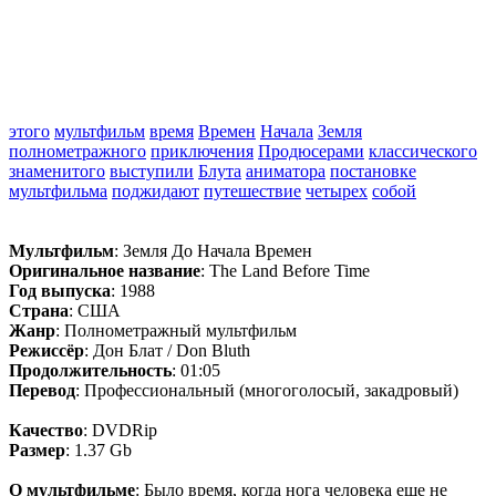
этого
мультфильм
время
Времен
Начала
Земля
полнометражного
приключения
Продюсерами
классического
знаменитого
выступили
Блута
аниматора
постановке
мультфильма
поджидают
путешествие
четырех
собой
Мультфильм
: Земля До Начала Времен
Оригинальное название
: The Land Before Time
Год выпуска
: 1988
Страна
: США
Жанр
: Полнометражный мультфильм
Режиссёр
: Дон Блат / Don Bluth
Продолжительность
: 01:05
Перевод
: Профессиональный (многоголосый, закадровый)
Качество
: DVDRip
Размер
: 1.37 Gb
О мультфильме
: Было время, когда нога человека еще не