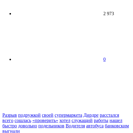
2 973
0
Разрыв
подружкой
своей
супермаркета
Дирдре
расстался
всего
сошлась
«проверить»
хотел
служащий
работы
нашел
быстро
довольно
подельников
Водителя
автобуса
банковским
выгнали