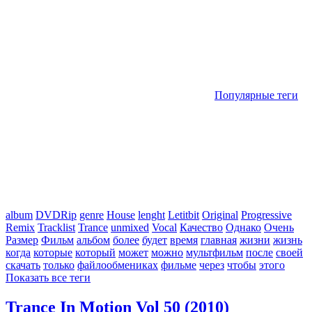
Популярные теги
album
DVDRip
genre
House
lenght
Letitbit
Original
Progressive
Remix
Tracklist
Trance
unmixed
Vocal
Качество
Однако
Очень
Размер
Фильм
альбом
более
будет
время
главная
жизни
жизнь
когда
которые
который
может
можно
мультфильм
после
своей
скачать
только
файлообмениках
фильме
через
чтобы
этого
Показать все теги
Trance In Motion Vol 50 (2010)