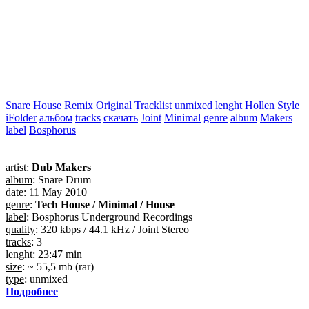
Snare
House
Remix
Original
Tracklist
unmixed
lenght
Hollen
Style
iFolder
альбом
tracks
скачать
Joint
Minimal
genre
album
Makers
label
Bosphorus
artist
:
Dub Makers
album
: Snare Drum
date
: 11 May 2010
genre
:
Tech House / Minimal / House
label
: Bosphorus Underground Recordings
quality
: 320 kbps / 44.1 kHz / Joint Stereo
tracks
: 3
lenght
: 23:47 min
size
: ~ 55,5 mb (rar)
type
: unmixed
Подробнее