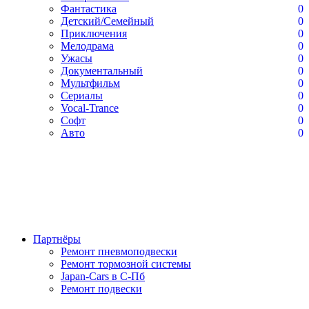
Фантастика
0
Детский/Семейный
0
Приключения
0
Мелодрама
0
Ужасы
0
Документальный
0
Мультфильм
0
Сериалы
0
Vocal-Trance
0
Софт
0
Авто
0
Партнёры
Ремонт пневмоподвески
Ремонт тормозной системы
Japan-Cars в С-Пб
Ремонт подвески