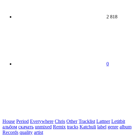
2 818
0
House
Period
Everywhere
Chris
Other
Tracklist
Lattner
Letitbit
альбом
скачать
unmixed
Remix
tracks
Katchuli
label
genre
album
Records
quality
artist