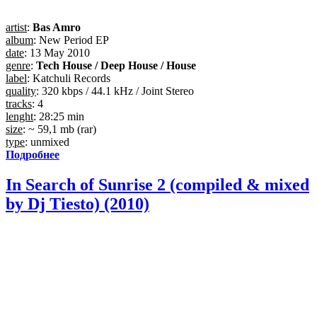
artist
:
Bas Amro
album
: New Period EP
date
: 13 May 2010
genre
:
Tech House / Deep House / House
label
: Katchuli Records
quality
: 320 kbps / 44.1 kHz / Joint Stereo
tracks
: 4
lenght
: 28:25 min
size
: ~ 59,1 mb (rar)
type
: unmixed
Подробнее
In Search of Sunrise 2 (compiled & mixed
by Dj Tiesto) (2010)