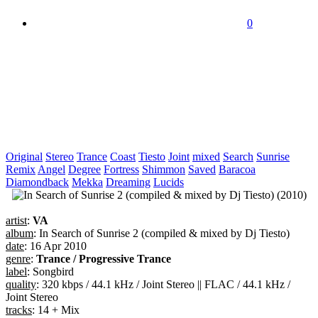
0
Original
Stereo
Trance
Coast
Tiesto
Joint
mixed
Search
Sunrise
Remix
Angel
Degree
Fortress
Shimmon
Saved
Baracoa
Diamondback
Mekka
Dreaming
Lucids
artist
:
VA
album
: In Search of Sunrise 2 (compiled & mixed by Dj Tiesto)
date
: 16 Apr 2010
genre
:
Trance / Progressive Trance
label
: Songbird
quality
: 320 kbps / 44.1 kHz / Joint Stereo || FLAC / 44.1 kHz /
Joint Stereo
tracks
: 14 + Mix