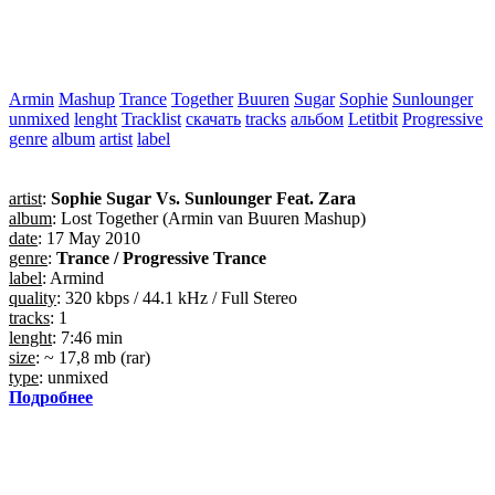
Armin
Mashup
Trance
Together
Buuren
Sugar
Sophie
Sunlounger
unmixed
lenght
Tracklist
скачать
tracks
альбом
Letitbit
Progressive
genre
album
artist
label
artist
:
Sophie Sugar Vs. Sunlounger Feat. Zara
album
: Lost Together (Armin van Buuren Mashup)
date
: 17 May 2010
genre
:
Trance / Progressive Trance
label
: Armind
quality
: 320 kbps / 44.1 kHz / Full Stereo
tracks
: 1
lenght
: 7:46 min
size
: ~ 17,8 mb (rar)
type
: unmixed
Подробнее