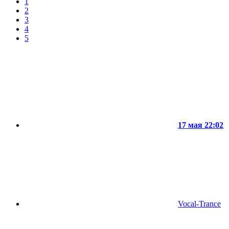
1
2
3
4
5
17 мая 22:02
Vocal-Trance