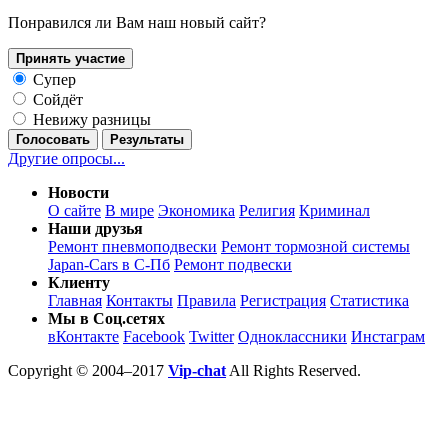
Понравился ли Вам наш новый сайт?
Принять участие
Супер
Сойдёт
Невижу разницы
Голосовать
Результаты
Другие опросы...
Новости
О сайте
В мире
Экономика
Религия
Криминал
Наши друзья
Ремонт пневмоподвески
Ремонт тормозной системы
Japan-Cars в С-Пб
Ремонт подвески
Клиенту
Главная
Контакты
Правила
Регистрация
Статистика
Мы в Соц.сетях
вКонтакте
Facebook
Twitter
Одноклассники
Инстаграм
Copyright © 2004–2017
Vip-chat
All Rights Reserved.