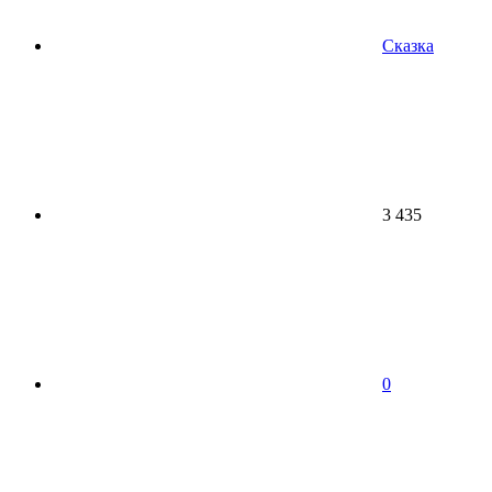
Сказка
3 435
0