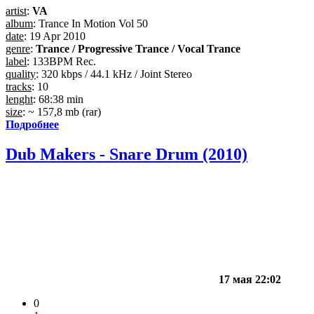
artist
:
VA
album
: Trance In Motion Vol 50
date
: 19 Apr 2010
genre
:
Trance / Progressive Trance / Vocal Trance
label
: 133BPM Rec.
quality
: 320 kbps / 44.1 kHz / Joint Stereo
tracks
: 10
lenght
: 68:38 min
size
: ~ 157,8 mb (rar)
Подробнее
Dub Makers - Snare Drum (2010)
17 мая 22:02
0