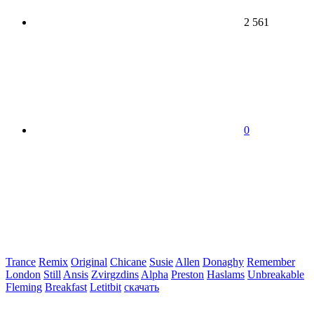
2 561
0
Trance
Remix
Original
Chicane
Susie
Allen
Donaghy
Remember
London
Still
Ansis
Zvirgzdins
Alpha
Preston
Haslams
Unbreakable
Fleming
Breakfast
Letitbit
скачать