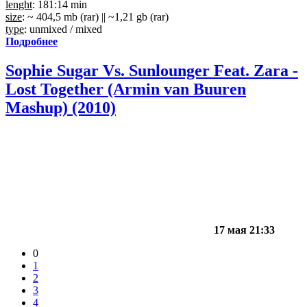
lenght
: 181:14 min
size
: ~ 404,5 mb (rar) || ~1,21 gb (rar)
type
: unmixed / mixed
Подробнее
Sophie Sugar Vs. Sunlounger Feat. Zara -
Lost Together (Armin van Buuren
Mashup) (2010)
17 мая 21:33
0
1
2
3
4