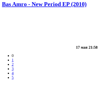
Bas Amro - New Period EP (2010)
17 мая 21:58
0
1
2
3
4
5