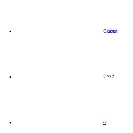
Сказка
2 757
0