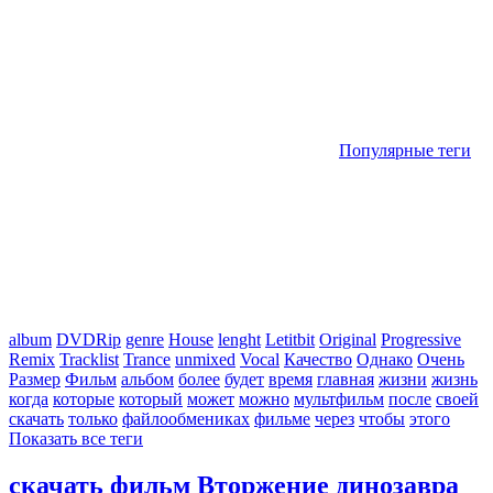
Популярные теги
album
DVDRip
genre
House
lenght
Letitbit
Original
Progressive
Remix
Tracklist
Trance
unmixed
Vocal
Качество
Однако
Очень
Размер
Фильм
альбом
более
будет
время
главная
жизни
жизнь
когда
которые
который
может
можно
мультфильм
после
своей
скачать
только
файлообмениках
фильме
через
чтобы
этого
Показать все теги
скачать фильм Вторжение динозавра