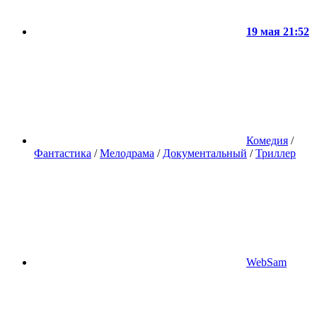
19 мая 21:52
Комедия
/
Фантастика
/
Мелодрама
/
Документальный
/
Триллер
WebSam