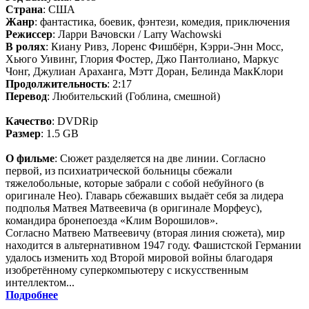
Страна
: США
Жанр
: фантастика, боевик, фэнтези, комедия, приключения
Режиссер
: Ларри Вачовски / Larry Wachowski
В ролях
: Киану Ривз, Лоренс Фишбёрн, Кэрри-Энн Мосс,
Хьюго Уивинг, Глория Фостер, Джо Пантолиано, Маркус
Чонг, Джулиан Араханга, Мэтт Доран, Белинда МакКлори
Продолжительность
: 2:17
Перевод
: Любительский (Гоблинa, смешной)
Качество
: DVDRip
Размер
: 1.5 GB
О фильме
: Сюжет разделяется на две линии. Согласно
первой, из психиатрической больницы сбежали
тяжелобольные, которые забрали с собой небуйного (в
оригинале Нео). Главарь сбежавших выдаёт себя за лидера
подполья Матвея Матвеевича (в оригинале Морфеус),
командира бронепоезда «Клим Ворошилов».
Согласно Матвею Матвеевичу (вторая линия сюжета), мир
находится в альтернативном 1947 году. Фашистской Германии
удалось изменить ход Второй мировой войны благодаря
изобретённому суперкомпьютеру с искусственным
интеллектом...
Подробнее