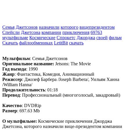
Семья
Джетсонов
назначили
которого
вицепрезидентом
Спейсли
Джетсона
компании
приключения
69763
мультфильме
Космические
Спрокетс
Джорджа
своей
фильм
Скачать
файлообмениках
LetitBit
скачать
Мультфильм
: Семья Джетсонов
Оригинальное название:
Jetsons: The Movie
Год выхода
: 1990
Жанр
: Фантастика, Комедия, Анимационный
Режиссер
: Джозеф Барбера /Joseph Barbera/, Уильям Ханна
/William Hanna/
Продолжительность
: 01:18
Перевод
: Профессиональный (многоголосый, закадровый)
Качество
: DVDRip
Размер
: 697.63 Mb
О мультфильме:
Космические приключения Джорджа
Джетсона, которого назначили вице-президентом компании