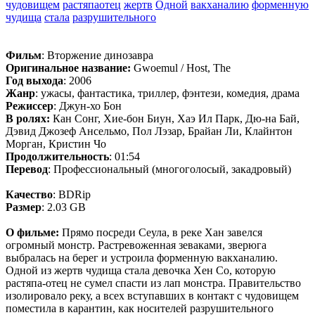
чудовищем
растяпаотец
жертв
Одной
вакханалию
форменную
чудища
стала
разрушительного
Фильм
: Вторжение динозавра
Оригинальное название:
Gwoemul / Host, The
Год выхода
: 2006
Жанр
: ужасы, фантастика, триллер, фэнтези, комедия, драма
Режиссер
: Джун-хо Бон
В ролях:
Кан Сонг, Хие-бон Биун, Хаэ Ил Парк, Дю-на Бай,
Дэвид Джозеф Ансельмо, Пол Лэзар, Брайан Ли, Клайнтон
Морган, Кристин Чо
Продолжительность
: 01:54
Перевод
: Профессиональный (многоголосый, закадровый)
Качество
: BDRip
Размер
: 2.03 GB
О фильме:
Прямо посреди Сеула, в реке Хан завелся
огромный монстр. Растревоженная зеваками, зверюга
выбралась на берег и устроила форменную вакханалию.
Одной из жертв чудища стала девочка Хен Со, которую
растяпа-отец не сумел спасти из лап монстра. Правительство
изолировало реку, а всех вступавших в контакт с чудовищем
поместила в карантин, как носителей разрушительного