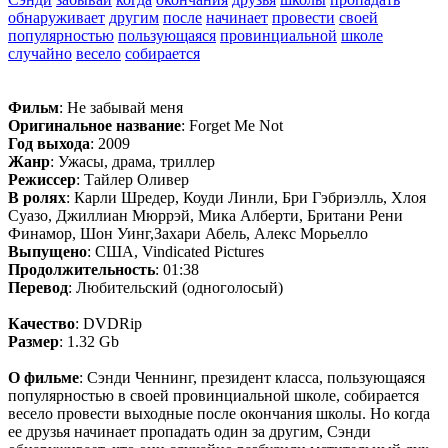
обнаруживает
другим
после
начинает
провести
своей
популярностью
пользующаяся
провинциальной
школе
случайно
весело
собирается
Фильм
: Не забывай меня
Оригинальное название
: Forget Me Not
Год выхода
: 2009
Жанр
: Ужасы, драма, триллер
Режиссер
: Тайлер Оливер
В ролях
: Карли Шредер, Коуди Линли, Бри Гэбриэлль, Хлоя
Суазо, Джиллиан Мюррэй, Мика Алберти, Британи Рени
Финамор, Шон Уинг,Захари Абель, Алекс Морьелло
Выпущено
: США, Vindicated Pictures
Продолжительность
: 01:38
Перевод
: Любительский (одноголосый)
Качество
: DVDRip
Размер
: 1.32 Gb
О фильме
: Сэнди Ченнинг, президент класса, пользующаяся
популярностью в своей провинциальной школе, собирается
весело провести выходные после окончания школы. Но когда
ее друзья начинает пропадать один за другим, Сэнди