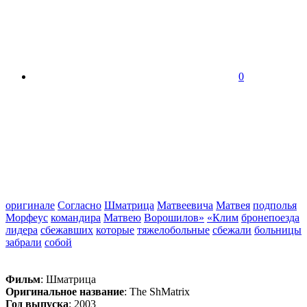
0
оригинале
Согласно
Шматрица
Матвеевича
Матвея
подполья
Морфеус
командира
Матвею
Ворошилов»
«Клим
бронепоезда
лидера
сбежавших
которые
тяжелобольные
сбежали
больницы
забрали
собой
Фильм
: Шматрица
Оригинальное название
: The ShMatrix
Год выпуска
: 2003