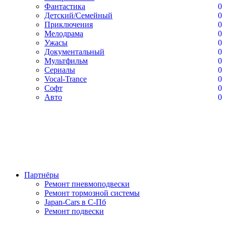
Фантастика
0
Детский/Семейный
0
Приключения
0
Мелодрама
0
Ужасы
0
Документальный
0
Мультфильм
0
Сериалы
0
Vocal-Trance
0
Софт
0
Авто
0
Партнёры
Ремонт пневмоподвески
Ремонт тормозной системы
Japan-Cars в С-Пб
Ремонт подвески