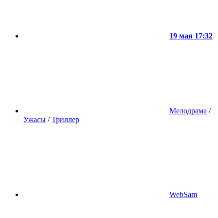
19 мая 17:32
Мелодрама
/
Ужасы
/
Триллер
WebSam