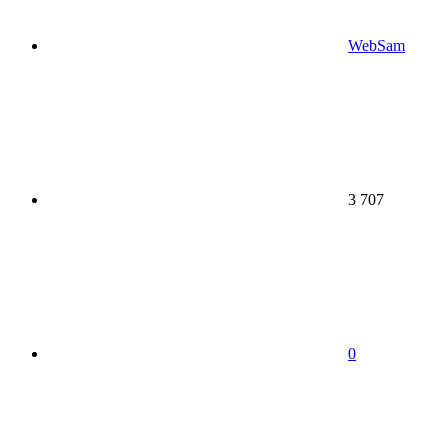
WebSam
3 707
0