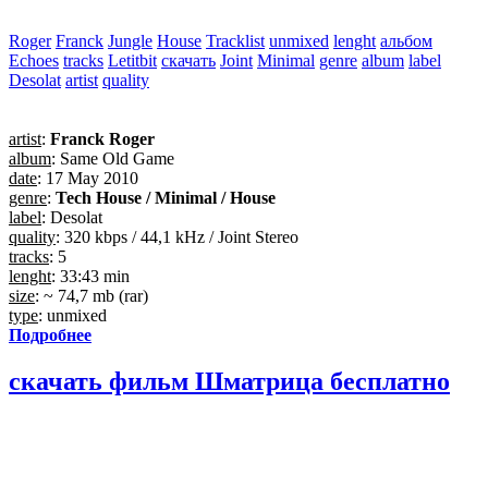
Roger
Franck
Jungle
House
Tracklist
unmixed
lenght
альбом
Echoes
tracks
Letitbit
скачать
Joint
Minimal
genre
album
label
Desolat
artist
quality
artist
:
Franck Roger
album
: Same Old Game
date
: 17 May 2010
genre
:
Tech House / Minimal / House
label
: Desolat
quality
: 320 kbps / 44,1 kHz / Joint Stereo
tracks
: 5
lenght
: 33:43 min
size
: ~ 74,7 mb (rar)
type
: unmixed
Подробнее
скачать фильм Шматрица бесплатно