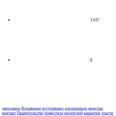
3 037
0
динозавра
Вторжение
вступавших
изолировало
монстра
контакт
Правительство
поместила
носителей
карантин
спасти