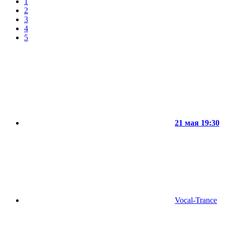
1
2
3
4
5
21 мая 19:30
Vocal-Trance