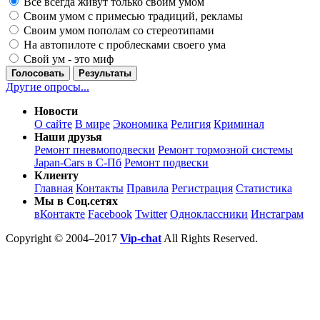
Все всегда живут только своим умом
Своим умом с примесью традиций, рекламы
Своим умом пополам со стереотипами
На автопилоте с проблесками своего ума
Свой ум - это миф
Голосовать
Результаты
Другие опросы...
Новости
О сайте
В мире
Экономика
Религия
Криминал
Наши друзья
Ремонт пневмоподвески
Ремонт тормозной системы
Japan-Cars в С-Пб
Ремонт подвески
Клиенту
Главная
Контакты
Правила
Регистрация
Статистика
Мы в Соц.сетях
вКонтакте
Facebook
Twitter
Одноклассники
Инстаграм
Copyright © 2004–2017
Vip-chat
All Rights Reserved.