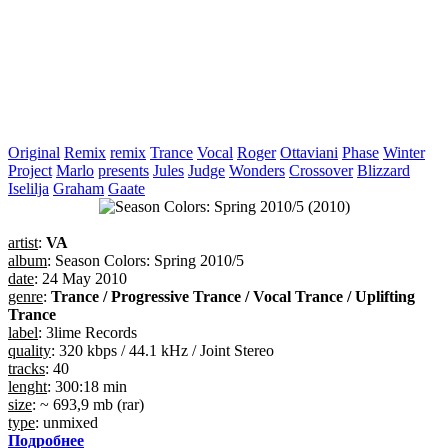
Original
Remix
remix
Trance
Vocal
Roger
Ottaviani
Phase
Winter
Project
Marlo
presents
Jules
Judge
Wonders
Crossover
Blizzard
Iselilja
Graham
Gaate
artist
:
VA
album
: Season Colors: Spring 2010/5
date
: 24 May 2010
genre
:
Trance / Progressive Trance / Vocal Trance / Uplifting
Trance
label
: 3lime Records
quality
: 320 kbps / 44.1 kHz / Joint Stereo
tracks
: 40
lenght
: 300:18 min
size
: ~ 693,9 mb (rar)
type
: unmixed
Подробнее