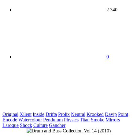
2 340
0
Original
Xilent
Inside
Drifta
Prolix
Neutral
Krooked
Davip
Point
Encode
Watercolour
Pendulum
Physics
Titan
Smoke
Mirrors
Laroque
Shock
Culture
Gancher