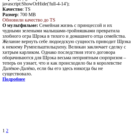
javascript:ShowOrHide('full-4-14');
Качество
: TS
Размер
: 700 MB
Обновили качество до TS
О мультфильме:
Семейная жизнь с принцессой и их
чудными зелеными малышами-тройняшками превратила
злобного огра Шрэка в тихого и домашнего отца семейства.
Желание вернуть себе людоедскую сущность приводит Шрэка
к некоему Румпельштильцхену. Великан заключает сделку с
хитрым карликом. Однако последствия этого договора
оборачиваются для Шрэка весьма неприятным сюрпризом –
теперь он узнает, что и как происходило бы в королевстве
Далёкое-Далёко, если бы его здесь никогда бы не
существовало.
Подробнее
1
2