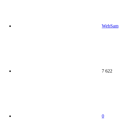
WebSam
7 622
0