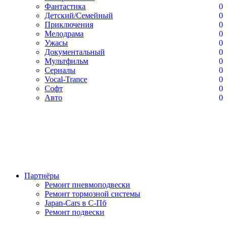
Фантастика
0
Детский/Семейный
0
Приключения
0
Мелодрама
0
Ужасы
0
Документальный
0
Мультфильм
0
Сериалы
0
Vocal-Trance
0
Софт
0
Авто
0
Партнёры
Ремонт пневмоподвески
Ремонт тормозной системы
Japan-Cars в С-Пб
Ремонт подвески