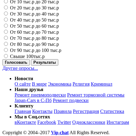
От 10 тыс.р до 20 тыс.р
От 20 тыс.р до 30 тыс.р
От 30 тыс.р до 40 тыс.р
От 40 тыс.р до 50 тыс.р
От 50 тыс.р до 60 тыс.р
От 60 тыс.р до 70 тыс.р
От 70 тыс.р до 80 тыс.р
От 80 тыс.р до 90 тыс.р
От 90 тыс.р до 100 тыс.р
Свыше 100тыс.р
Голосовать
Результаты
Другие опросы...
Новости
О сайте
В мире
Экономика
Религия
Криминал
Наши друзья
Ремонт пневмоподвески
Ремонт тормозной системы
Japan-Cars в С-Пб
Ремонт подвески
Клиенту
Главная
Контакты
Правила
Регистрация
Статистика
Мы в Соц.сетях
вКонтакте
Facebook
Twitter
Одноклассники
Инстаграм
Copyright © 2004–2017
Vip-chat
All Rights Reserved.