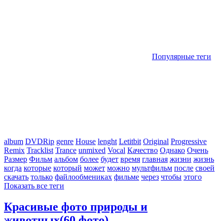
Популярные теги
album
DVDRip
genre
House
lenght
Letitbit
Original
Progressive
Remix
Tracklist
Trance
unmixed
Vocal
Качество
Однако
Очень
Размер
Фильм
альбом
более
будет
время
главная
жизни
жизнь
когда
которые
который
может
можно
мультфильм
после
своей
скачать
только
файлообмениках
фильме
через
чтобы
этого
Показать все теги
Красивые фото природы и
животных(60 фото)