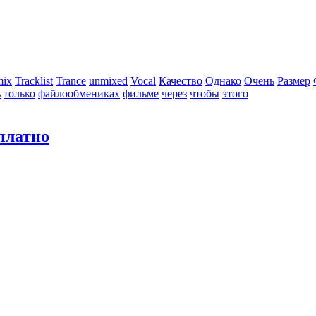
mix
Tracklist
Trance
unmixed
Vocal
Качество
Однако
Очень
Размер
ь
только
файлообмениках
фильме
через
чтобы
этого
сплатно