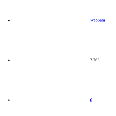
WebSam
3 763
0