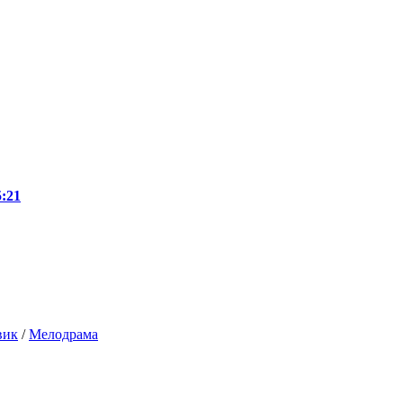
:21
вик
/
Мелодрама