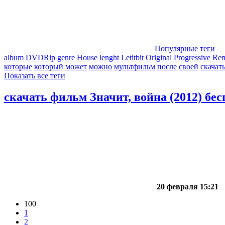
Популярные теги
album
DVDRip
genre
House
lenght
Letitbit
Original
Progressive
Re
которые
который
может
можно
мультфильм
после
своей
скачат
Показать все теги
скачать фильм Значит, война (2012) бе
20 февраля 15:21
100
1
2