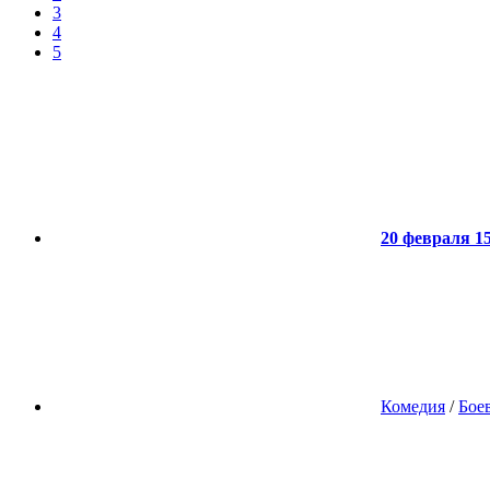
3
4
5
20 февраля 15
Комедия
/
Бое