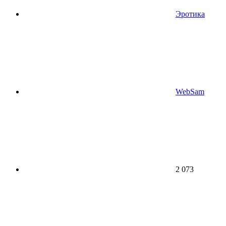
Эротика
WebSam
2 073