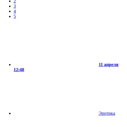
2
3
4
5
11 апреля
12:48
Эротика