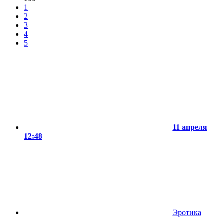
1
2
3
4
5
11 апреля
12:48
Эротика