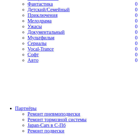
Фантастика
0
Детский/Семейный
0
Приключения
0
Мелодрама
0
Ужасы
0
Документальный
0
Мультфильм
0
Сериалы
0
Vocal-Trance
0
Софт
0
Авто
0
Партнёры
Ремонт пневмоподвески
Ремонт тормозной системы
Japan-Cars в С-Пб
Ремонт подвески