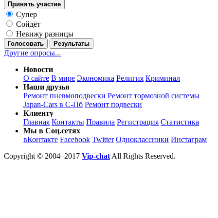
Принять участие
Супер
Сойдёт
Невижу разницы
Голосовать
Результаты
Другие опросы...
Новости
О сайте
В мире
Экономика
Религия
Криминал
Наши друзья
Ремонт пневмоподвески
Ремонт тормозной системы
Japan-Cars в С-Пб
Ремонт подвески
Клиенту
Главная
Контакты
Правила
Регистрация
Статистика
Мы в Соц.сетях
вКонтакте
Facebook
Twitter
Одноклассники
Инстаграм
Copyright © 2004–2017
Vip-chat
All Rights Reserved.