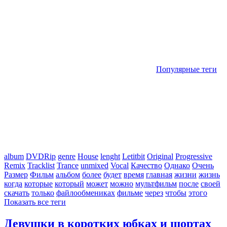
Популярные теги
album
DVDRip
genre
House
lenght
Letitbit
Original
Progressive
Remix
Tracklist
Trance
unmixed
Vocal
Качество
Однако
Очень
Размер
Фильм
альбом
более
будет
время
главная
жизни
жизнь
когда
которые
который
может
можно
мультфильм
после
своей
скачать
только
файлообмениках
фильме
через
чтобы
этого
Показать все теги
Девушки в коротких юбках и шортах