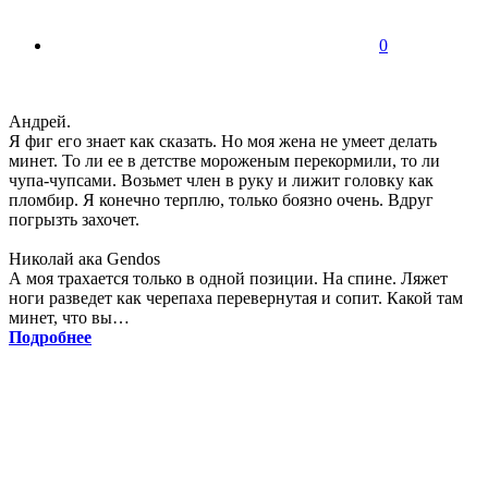
0
Андрей.
Я фиг его знает как сказать. Но моя жена не умеет делать
минет. То ли ее в детстве мороженым перекормили, то ли
чупа-чупсами. Возьмет член в руку и лижит головку как
пломбир. Я конечно терплю, только боязно очень. Вдруг
погрызть захочет.
Николай ака Gendos
А моя трахается только в одной позиции. На спине. Ляжет
ноги разведет как черепаха перевернутая и сопит. Какой там
минет, что вы…
Подробнее