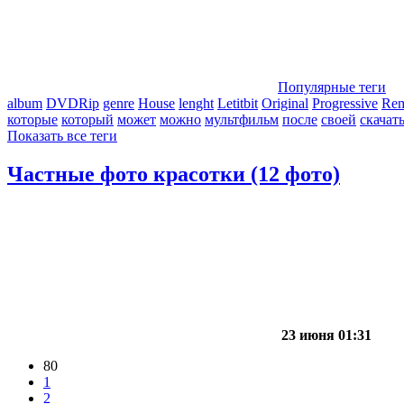
Популярные теги
album
DVDRip
genre
House
lenght
Letitbit
Original
Progressive
Re
которые
который
может
можно
мультфильм
после
своей
скачат
Показать все теги
Частные фото красотки (12 фото)
23 июня 01:31
80
1
2