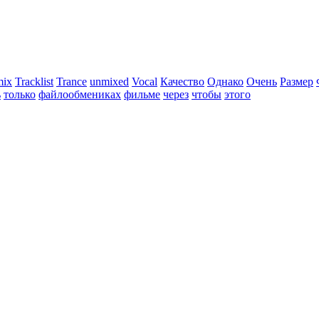
mix
Tracklist
Trance
unmixed
Vocal
Качество
Однако
Очень
Размер
ь
только
файлообмениках
фильме
через
чтобы
этого