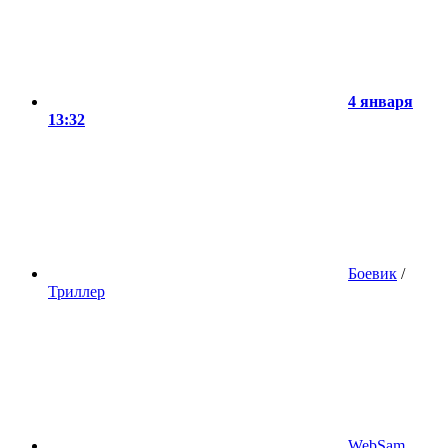
4 января
13:32
Боевик
/
Триллер
WebSam