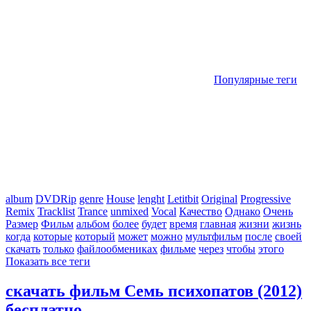
Популярные теги
album
DVDRip
genre
House
lenght
Letitbit
Original
Progressive
Remix
Tracklist
Trance
unmixed
Vocal
Качество
Однако
Очень
Размер
Фильм
альбом
более
будет
время
главная
жизни
жизнь
когда
которые
который
может
можно
мультфильм
после
своей
скачать
только
файлообмениках
фильме
через
чтобы
этого
Показать все теги
скачать фильм Семь психопатов (2012)
бесплатно