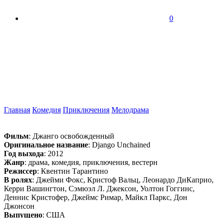
0
Главная
Комедия
Приключения
Мелодрама
Фильм
: Джанго освобожденный
Оригинальное название
: Django Unchained
Год выхода
: 2012
Жанр
: драма, комедия, приключения, вестерн
Режиссер
: Квентин Тарантино
В ролях
: Джейми Фокс, Кристоф Вальц, Леонардо ДиКаприо,
Керри Вашингтон, Сэмюэл Л. Джексон, Уолтон Гоггинс,
Деннис Кристофер, Джеймс Римар, Майкл Паркс, Дон
Джонсон
Выпущено
: США