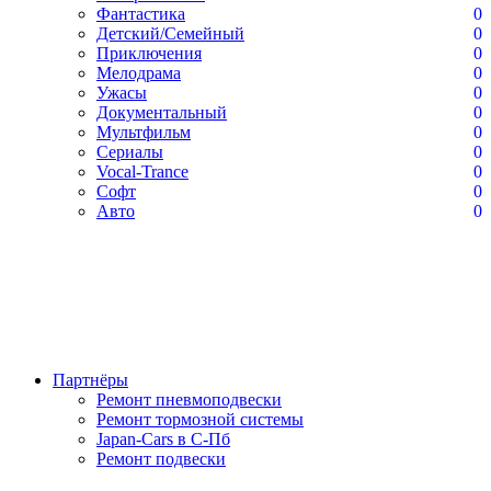
Фантастика
0
Детский/Семейный
0
Приключения
0
Мелодрама
0
Ужасы
0
Документальный
0
Мультфильм
0
Сериалы
0
Vocal-Trance
0
Софт
0
Авто
0
Партнёры
Ремонт пневмоподвески
Ремонт тормозной системы
Japan-Cars в С-Пб
Ремонт подвески