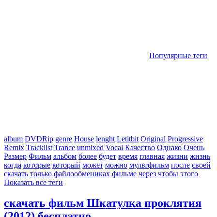
Популярные теги
album
DVDRip
genre
House
lenght
Letitbit
Original
Progressive
Remix
Tracklist
Trance
unmixed
Vocal
Качество
Однако
Очень
Размер
Фильм
альбом
более
будет
время
главная
жизни
жизнь
когда
которые
который
может
можно
мультфильм
после
своей
скачать
только
файлообмениках
фильме
через
чтобы
этого
Показать все теги
скачать фильм Шкатулка проклятия
(2012) бесплатно