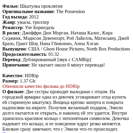
Фильм
: Шкатулка проклятия
Оригинальное название
: The Possession
Год выхода
: 2012
Жанр
: ужасы, триллер
Режиссер
: Уле Борнедаль
В ролях
: Джеффри Дин Морган, Наташа Калис, Кира
Седжвик, Мэдисон Девенпорт, Роб ЛаБелль, Матисьяху, Джей
Бразо, Грант Шоу, Нана Гбивонио, Анна Хэган
Выпущено
: США / Ghost House Pictures, North Box Productions
Продолжительность
: 01:32
Перевод
: Дублированный [звук с CAMRip]
Примечание
: Не хватает около 6 минут перевода!
Качество
: HDRip
Размер
: 1.37 Gb
Обновили качество фильма до HDRip
О фильме
: Две сестры проводят выходные с отцом. На
городской ярмарке одна из девочек уговаривает отца купить
ей старинную шкатулку. Вещица крепко заперта и покрыта
надписями на иврите. Получив желанный подарок, Эмили
долго пытается ее открыть, и наконец ей это удается. Внутри
хранилось красивое кольцо с непонятным символом. Девочка
надевает это кольцо, и ее поведение вдруг резко меняется.
Близкие сразу замечают, что с Эмили что-то происходит.