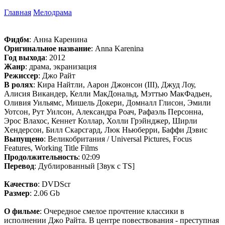
Главная
Мелодрама
Фидбм
: Анна Каренина
Оригинальное название
: Anna Karenina
Год выхода
: 2012
Жанр
: драма, экранизация
Режиссер
: Джо Райт
В ролях
: Кира Найтли, Аарон Джонсон (III), Джуд Лоу,
Алисия Викандер, Келли МакДональд, Мэттью МакФадьен,
Оливия Уильямс, Мишель Докери, Домналл Глисон, Эмили
Уотсон, Рут Уилсон, Александра Роач, Рафаэль Персонна,
Эрос Влахос, Кеннет Коллар, Холли Грэйнджер, Ширли
Хендерсон, Билл Скарсгард, Люк Ньюберри, Баффи Дэвис
Выпущено
: Великобритания / Universal Pictures, Focus
Features, Working Title Films
Продолжительность
: 02:09
Перевод
: Дублированный [Звук с TS]
Качество
: DVDScr
Размер
: 2.06 Gb
О фильме
: Очередное смелое прочтение классики в
исполнении Джо Райта. В центре повествования - преступная