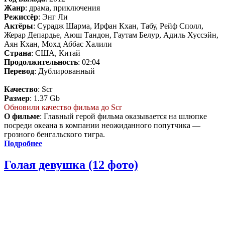
Жанр
: драма, приключения
Режиссёр
: Энг Ли
Актёры
: Сурадж Шарма, Ирфан Кхан, Табу, Рейф Сполл,
Жерар Депардье, Аюш Тандон, Гаутам Белур, Адиль Хуссэйн,
Аян Кхан, Мохд Аббас Халили
Страна
: США, Китай
Продолжительность
: 02:04
Перевод
: Дублированный
Качество
: Scr
Размер
: 1.37 Gb
Обновили качество фильма до Scr
О фильме
: Главный герой фильма оказывается на шлюпке
посреди океана в компании неожиданного попутчика —
грозного бенгальского тигра.
Подробнее
Голая девушка (12 фото)