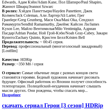
Edwards, Адам Кэйн/Adam Kane, Пол Шапиро/Paul Shapiro,
Жаннот Шварц/Jeannot Szwarc
В ролях:
Хэйден Панеттьери/Hayden Panettiere, Джек
Колмен/Jack Coleman, Али Лартер/Ali Larter, Грег
Гранберг/Greg Grunberg, Маси Ока/Masi Oka, Сендхил
Рамамурти/Sendhil Ramamurthy, Джеймс Кайсон Ли/James
Kyson Lee, Майло Вентимилья/Milo Ventimiglia, Адриан
Пасдар/Adrian Pasdar, Ной Грэй-Кэби/Noah Gray-Cabey, Закари
Куинто/Zachary Quinto, Кристен Белл/Kristen Bell
Продолжительность
: ~ 00:45 серия.
Перевод
: профессиональный (многоголосный закадровый)
[Lostfilm]
Качество
: HDRip
Размер
: ~350 Мб / серия
О сериале:
Самые обычные люди с разных концов света
становятся героями. Бедный художник начинает рисовать
будущее. Офисный работник из Японии получет способность
телепортации. Полицейский-неудачник начинает слышать
мысли других. Они рождены, чтобы спасать мир...
Подробнее
скачать сериал Герои [3 сезон] HDRip