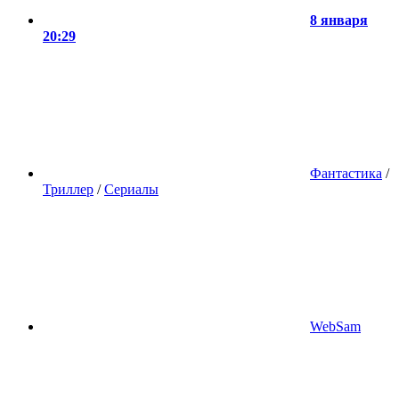
8 января
20:29
Фантастика
/
Триллер
/
Сериалы
WebSam