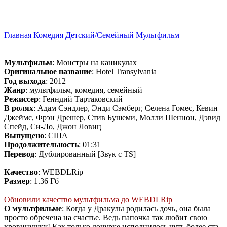
Главная
Комедия
Детский/Семейный
Мультфильм
Мультфильм
: Монстры на каникулах
Оригинальное название
: Hotel Transylvania
Год выхода
: 2012
Жанр
: мультфильм, комедия, семейный
Режиссер
: Генндий Тартаковский
В ролях
: Адам Сэндлер, Энди Сэмберг, Селена Гомес, Кевин
Джеймс, Фрэн Дрешер, Стив Бушеми, Молли Шеннон, Дэвид
Спейд, Си-Ло, Джон Ловиц
Выпущено
: США
Продолжительность
: 01:31
Перевод
: Дублированный [Звук с TS]
Качество
: WEBDLRip
Размер
: 1.36 Гб
Обновили качество мультфильма до WEBDLRip
О мультфильме
: Когда у Дракулы родилась дочь, она была
просто обречена на счастье. Ведь папочка так любит свою
кровинушку! Как только дочурке исполнилось чуть более ста