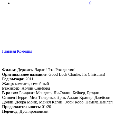
0
Главная
Комедия
Фильм
: Держись, Чарли! Это Рождество!
Оригинальное название
: Good Luck Charlie, It's Christmas!
Год выхода:
2011
Жанр
: комедия, семейный
Режиссер
: Арлин Санфорд
В ролях:
Бриджит Мендлер, Ли-Эллин Бейкер, Брэдли
Стивен Перри, Миа Талерико, Эрик Аллан Крамер, Джейсон
Долли, Дебра Монк, Майкл Каган, Эбби Кобб, Памела Данлэп
Продолжительность
: 01:20
Перевод
: Дублированный