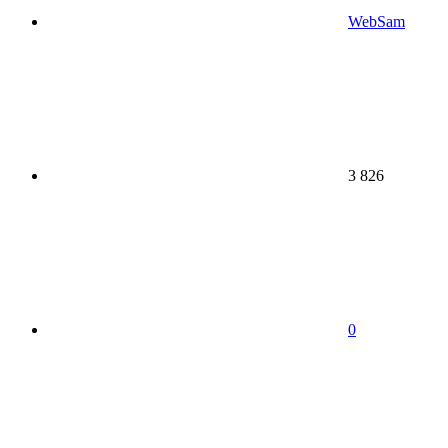
WebSam
3 826
0