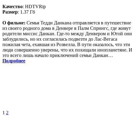
Качество
: HDTVRip
Размер
: 1.37 Гб
О фильме:
Семья Тедди Данкана отправляется в путешествие
из своего родного дома в Денвере в Палм Спрингс, где живут
родители миссис Данкан. Где-то между Денвером и Ютой они
заблудились, но их согласилась подвезти до Лас-Вегаса
пожилая чета, ехавшая из Розвелла. В пути оказалось, что эти
люди совершенно уверены, что их похищали инопланетяне. И
это всего лишь начало приключений семьи Данкан…
Подробнее
1
2