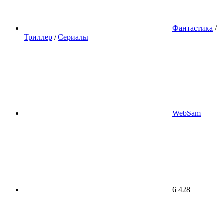
Фантастика
/
Триллер
/
Сериалы
WebSam
6 428