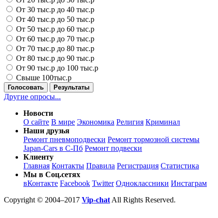
От 30 тыс.р до 40 тыс.р
От 40 тыс.р до 50 тыс.р
От 50 тыс.р до 60 тыс.р
От 60 тыс.р до 70 тыс.р
От 70 тыс.р до 80 тыс.р
От 80 тыс.р до 90 тыс.р
От 90 тыс.р до 100 тыс.р
Свыше 100тыс.р
Голосовать
Результаты
Другие опросы...
Новости
О сайте
В мире
Экономика
Религия
Криминал
Наши друзья
Ремонт пневмоподвески
Ремонт тормозной системы
Japan-Cars в С-Пб
Ремонт подвески
Клиенту
Главная
Контакты
Правила
Регистрация
Статистика
Мы в Соц.сетях
вКонтакте
Facebook
Twitter
Одноклассники
Инстаграм
Copyright © 2004–2017
Vip-chat
All Rights Reserved.