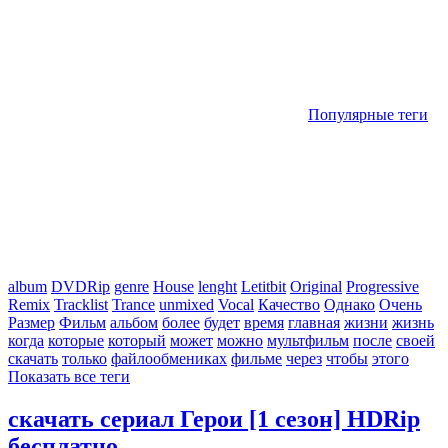
Популярные теги
album
DVDRip
genre
House
lenght
Letitbit
Original
Progressive
Remix
Tracklist
Trance
unmixed
Vocal
Качество
Однако
Очень
Размер
Фильм
альбом
более
будет
время
главная
жизни
жизнь
когда
которые
который
может
можно
мультфильм
после
своей
скачать
только
файлообмениках
фильме
через
чтобы
этого
Показать все теги
скачать сериал Герои [1 сезон] HDRip
бесплатно