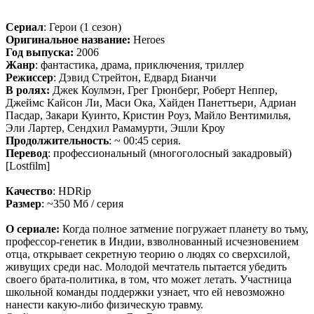
Сериал
: Герои (1 сезон)
Оригинальное название:
Heroes
Год выпуска:
2006
Жанр
: фантастика, драма, приключения, триллер
Режиссер
: Дэвид Стрейтон, Едвард Бианчи
В ролях:
Джек Коулмэн, Грег Грюнберг, Роберт Неппер,
Джеймс Кайсон Ли, Маси Ока, Хайден Панеттьери, Адриан
Пасдар, Закари Куинто, Кристин Роуз, Майло Вентимилья,
Эли Лартер, Сендхил Рамамурти, Эшли Кроу
Продолжительность
: ~ 00:45 серия.
Перевод
: профессиональный (многоголосный закадровый)
[Lostfilm]
Качество
: HDRip
Размер
: ~350 Мб / серия
О сериале:
Когда полное затмение погружает планету во тьму,
профессор-генетик в Индии, взволнованный исчезновением
отца, открывает секретную теорию о людях со сверхсилой,
живущих среди нас. Молодой мечтатель пытается убедить
своего брата-политика, в том, что может летать. Участница
школьной команды поддержки узнает, что ей невозможно
нанести какую-либо физическую травму.