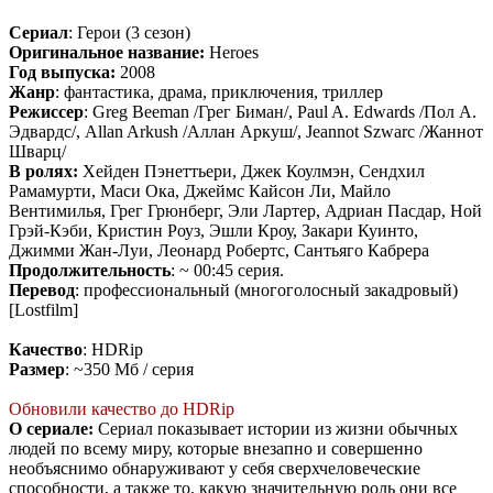
Сериал
: Герои (3 сезон)
Оригинальное название:
Heroes
Год выпуска:
2008
Жанр
: фантастика, драма, приключения, триллер
Режиссер
: Greg Beeman /Грег Биман/, Paul A. Edwards /Пол А.
Эдвардс/, Allan Arkush /Аллан Аркуш/, Jeannot Szwarc /Жаннот
Шварц/
В ролях:
Хейден Пэнеттьери, Джек Коулмэн, Сендхил
Рамамурти, Маси Ока, Джеймс Кайсон Ли, Майло
Вентимилья, Грег Грюнберг, Эли Лартер, Адриан Пасдар, Ной
Грэй-Кэби, Кристин Роуз, Эшли Кроу, Закари Куинто,
Джимми Жан-Луи, Леонард Робертс, Сантьяго Кабрера
Продолжительность
: ~ 00:45 серия.
Перевод
: профессиональный (многоголосный закадровый)
[Lostfilm]
Качество
: HDRip
Размер
: ~350 Мб / серия
Обновили качество до HDRip
О сериале:
Сериал показывает истории из жизни обычных
людей по всему миру, которые внезапно и совершенно
необъяснимо обнаруживают у себя сверхчеловеческие
способности, а также то, какую значительную роль они все