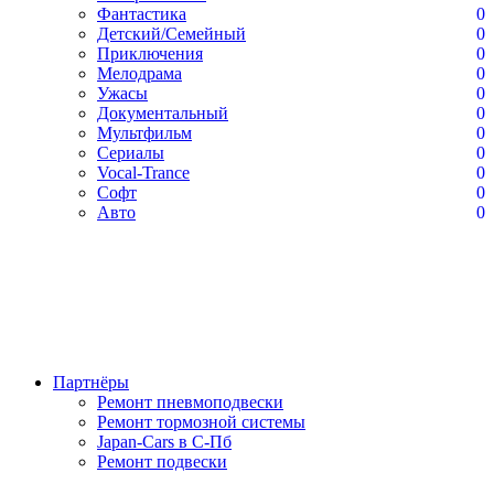
Фантастика
0
Детский/Семейный
0
Приключения
0
Мелодрама
0
Ужасы
0
Документальный
0
Мультфильм
0
Сериалы
0
Vocal-Trance
0
Софт
0
Авто
0
Партнёры
Ремонт пневмоподвески
Ремонт тормозной системы
Japan-Cars в С-Пб
Ремонт подвески