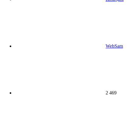
WebSam
2 469