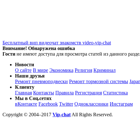
Бесплатный вип видеочат знакомств video-vip-chat
Внимание! Обнаружена ошибка
Гости
не имеют доступа для просмотра статей из данного разде
Новости
О сайте
В мире
Экономика
Религия
Криминал
Наши друзья
Ремонт пневмоподвески
Ремонт тормозной системы
Japa
Клиенту
Главная
Контакты
Правила
Регистрация
Статистика
Мы в Соц.сетях
вКонтакте
Facebook
Twitter
Одноклассники
Инстаграм
Copyright © 2004–2017
Vip-chat
All Rights Reserved.