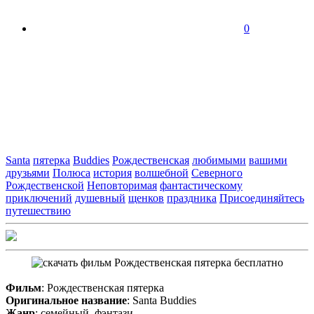
0
Santa
пятерка
Buddies
Рождественская
любимыми
вашими
друзьями
Полюса
история
волшебной
Северного
Рождественской
Неповторимая
фантастическому
приключений
душевный
щенков
праздника
Присоединяйтесь
путешествию
Фильм
: Рождественская пятерка
Оригинальное название
: Santa Buddies
Жанр
: семейный, фэнтази