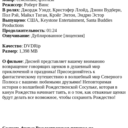
Режиссер
: Роберт Винс
В ролях
: Джордж Уэндт, Кристофер Ллойд, Дэнни Вудберн,
Пол Рэй, Майкл Тиган, Крэйг Энтон, Эндрю Эстор
Выпущено
: США, Keystone Entertainment, Santa Buddies
Productions
Продолжительность
: 01:24
Озвучивание
: Дублированное [лицензия]
Качество
: DVDRip
Размер
: 1,398 MB
О фильме
: Дисней представляет вашему вниманию
возвращение говорящих щенков в душевный мир
приключений и праздника! Присоединяйтесь к
фантастическому путешествию в волшебный мир Северного
Полюса с вашими любимыми друзьями! Неповторимая
история о волшебной Рождественской Сосульке, которая в
канун Рождества начинает таять, и о том, как отважные щенки
будут делать все возможное, чтобы сохранить Рождество!