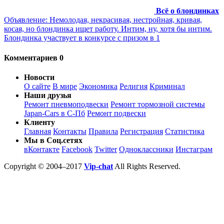
Всё о блондинках
Объявление: Немолодая, некрасивая, нестройная, кривая,
косая, но блондинка ищет работу. Интим, ну, хотя бы интим.
Блондинка участвует в конкурсе с призом в 1
Комментариев 0
Новости
О сайте
В мире
Экономика
Религия
Криминал
Наши друзья
Ремонт пневмоподвески
Ремонт тормозной системы
Japan-Cars в С-Пб
Ремонт подвески
Клиенту
Главная
Контакты
Правила
Регистрация
Статистика
Мы в Соц.сетях
вКонтакте
Facebook
Twitter
Одноклассники
Инстаграм
Copyright © 2004–2017
Vip-chat
All Rights Reserved.