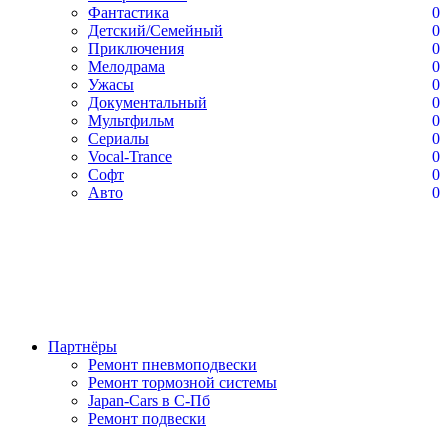
Фантастика
0
Детский/Семейный
0
Приключения
0
Мелодрама
0
Ужасы
0
Документальный
0
Мультфильм
0
Сериалы
0
Vocal-Trance
0
Софт
0
Авто
0
Партнёры
Ремонт пневмоподвески
Ремонт тормозной системы
Japan-Cars в С-Пб
Ремонт подвески