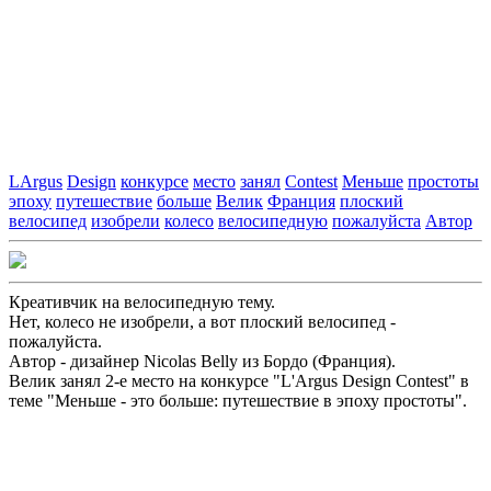
LArgus
Design
конкурсе
место
занял
Contest
Меньше
простоты
эпоху
путешествие
больше
Велик
Франция
плоский
велосипед
изобрели
колесо
велосипедную
пожалуйста
Автор
Креативчик на велосипедную тему.
Нет, колесо не изобрели, а вот плоский велосипед -
пожалуйста.
Автор - дизайнер Nicolas Belly из Бордо (Франция).
Велик занял 2-е место на конкурсе "L'Argus Design Contest" в
теме "Меньше - это больше: путешествие в эпоху простоты".