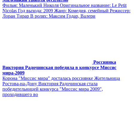
Фильм: Маленький Николя Оригинальное название: Le Petit
Nicolas Год выхода: 2009 Жанр: Комедия, семейный Режиссер:
Лоран Тирар В ролях: Максим Годар, Валери
Россиянка
Виктория Радочинская победила в конкурсе Миссис
мира-2009
Корона "Миссис мира" досталась россиянке Жительница
Ростова-на-Дону Виктория Радочинская стала
победительницей конкурса "Миссис мира 2009",
проходившего во