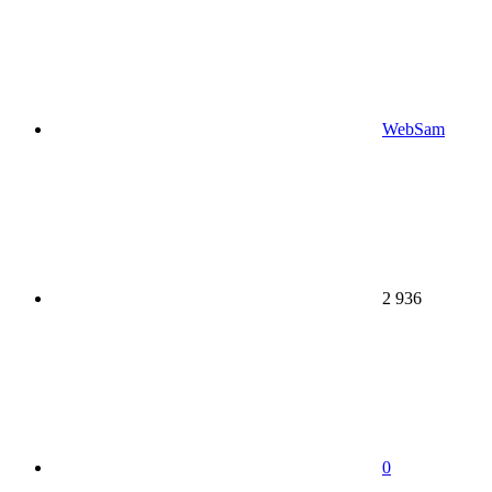
WebSam
2 936
0