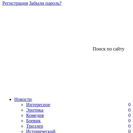
Регистрация
Забыли пароль?
Поиск по сайту
Новости
Интересное
0
Эротика
0
Комедия
0
Боевик
0
Триллер
0
Исторический
0