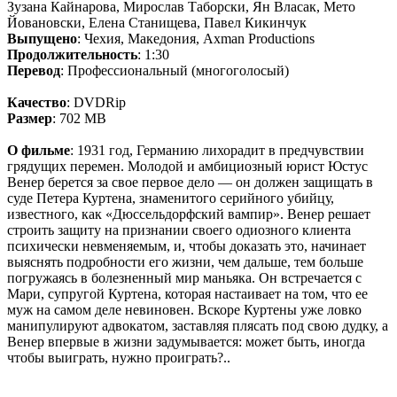
Зузана Кайнарова, Мирослав Таборски, Ян Власак, Мето
Йовановски, Елена Станищева, Павел Кикинчук
Выпущено
: Чехия, Македония, Axman Productions
Продолжительность
: 1:30
Перевод
: Профессиональный (многоголосый)
Качество
: DVDRip
Размер
: 702 MB
О фильме
: 1931 год, Германию лихорадит в предчувствии
грядущих перемен. Молодой и амбициозный юрист Юстус
Венер берется за свое первое дело — он должен защищать в
суде Петера Куртена, знаменитого серийного убийцу,
известного, как «Дюссельдорфский вампир». Венер решает
строить защиту на признании своего одиозного клиента
психически невменяемым, и, чтобы доказать это, начинает
выяснять подробности его жизни, чем дальше, тем больше
погружаясь в болезненный мир маньяка. Он встречается с
Мари, супругой Куртена, которая настаивает на том, что ее
муж на самом деле невиновен. Вскоре Куртены уже ловко
манипулируют адвокатом, заставляя плясать под свою дудку, а
Венер впервые в жизни задумывается: может быть, иногда
чтобы выиграть, нужно проиграть?..