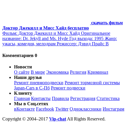
скачать фильм
Доктор Джекилл и Мисс Хайд бесплатно
Фильм: Доктор Джекилл и Мисс Хайд Оригинальное
название: Dr. Jekyll and Ms. Hyde Год выхода: 1995 Жанр:
ужасы, комедия, мелодрам Режиссер: Дэвид Прайс В
Комментариев 0
Новости
О сайте
В мире
Экономика
Религия
Криминал
Наши друзья
Ремонт пневмоподвески
Ремонт тормозной системы
Japan-Cars в С-Пб
Ремонт подвески
Клиенту
Главная
Контакты
Правила
Регистрация
Статистика
Мы в Соц.сетях
вКонтакте
Facebook
Twitter
Одноклассники
Инстаграм
Copyright © 2004–2017
Vip-chat
All Rights Reserved.