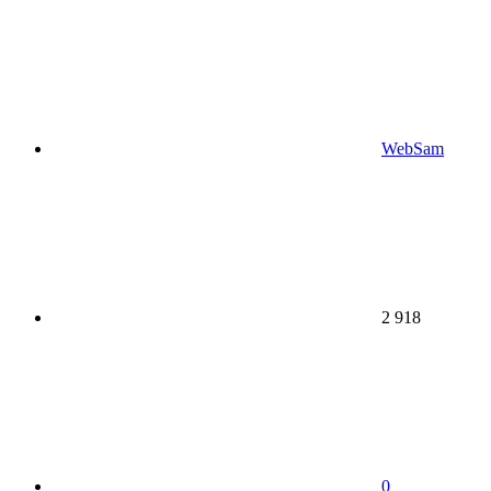
WebSam
2 918
0