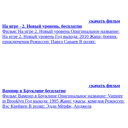
скачать фильм
На игре - 2. Новый уровень. бесплатно
Фильм: На игре 2. Новый уровень Оригинальное название:
На игре 2. Новый уровень Год выхода: 2010 Жанр: боевик,
приключения Режиссер: Павел Санаев В ролях:
скачать фильм
Вампир в Бруклине бесплатно
Фильм: Вампир в Бруклине Оригинальное название: Vampire
in Brooklyn Год выхода: 1995 Жанр: ужасы, комедия Режиссер:
Вэс Крейвен В ролях: Эдди Мёрфи, Анджела