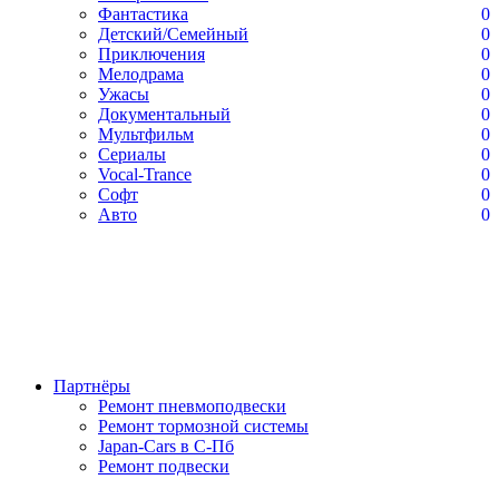
Фантастика
0
Детский/Семейный
0
Приключения
0
Мелодрама
0
Ужасы
0
Документальный
0
Мультфильм
0
Сериалы
0
Vocal-Trance
0
Софт
0
Авто
0
Партнёры
Ремонт пневмоподвески
Ремонт тормозной системы
Japan-Cars в С-Пб
Ремонт подвески