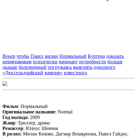
Венер
чтобы
Павел
жизни
Нормальный
Куртена
доказать
невменяемым
психически
начинает
подробности
больше
дальше
болезненный
погружаясь
выяснять
одиозного
«Дюссельдорфский
вампир»
известного
Фильм
: Нормальный
Оригинальное название
: Normal
Год выхода
: 2009
Жанр
: Триллер, драма
Режиссер
: Юлиус Шевчик
В ролях:
Милан Князко, Дагмар Вешкрнова, Павел Гайдос,