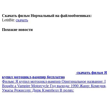
Скачать фильм Нормальный на файлообмениках:
LetitBit:
скачать
Похожие новости
скачать фильм Я
купил мотоцикл-вампир бесплатно
Фильм: Я купил мотоцикл-вампир Оригинальное название: I
Bought a Vampire Motorcycle Год выхода: 1990 Жанр: Комедия,
Ужасы Режиссер: Дирк Кэмпбелл В ролях: