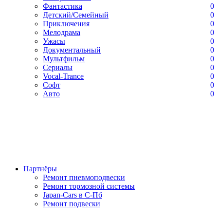
Фантастика
0
Детский/Семейный
0
Приключения
0
Мелодрама
0
Ужасы
0
Документальный
0
Мультфильм
0
Сериалы
0
Vocal-Trance
0
Софт
0
Авто
0
Партнёры
Ремонт пневмоподвески
Ремонт тормозной системы
Japan-Cars в С-Пб
Ремонт подвески