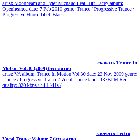
artist: Moonbeam and Tyler Michaud Feat. Tiff Lacey album:
Openhearted date: 7 Feb 2010 genre: Trance / Progressive Trance /
Progressive House label: Black
скачать Trance In
Motion Vol 30 (2009) бесплатно
artist: VA album: Trance In Motion Vol 30 date: 23 Nov 2009 genre:
Trance / Progressive Trance / Vocal Trance label: 133BPM Rec.
quality: 320 kbps / 44.1 kHz /
скачать Lectro
Vocal Trance Volume 7 бесплатно