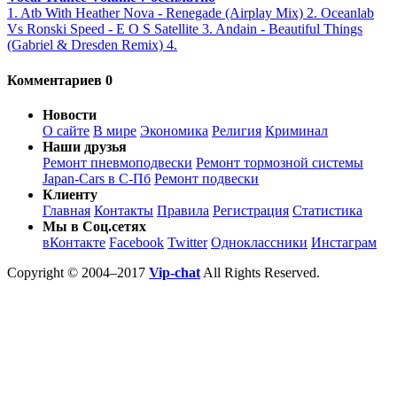
1. Atb With Heather Nova - Renegade (Airplay Mix) 2. Oceanlab
Vs Ronski Speed - E O S Satellite 3. Andain - Beautiful Things
(Gabriel & Dresden Remix) 4.
Комментариев 0
Новости
О сайте
В мире
Экономика
Религия
Криминал
Наши друзья
Ремонт пневмоподвески
Ремонт тормозной системы
Japan-Cars в С-Пб
Ремонт подвески
Клиенту
Главная
Контакты
Правила
Регистрация
Статистика
Мы в Соц.сетях
вКонтакте
Facebook
Twitter
Одноклассники
Инстаграм
Copyright © 2004–2017
Vip-chat
All Rights Reserved.