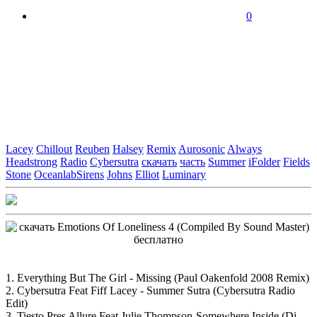
0
Lacey
Chillout
Reuben
Halsey
Remix
Aurosonic
Always
Headstrong
Radio
Cybersutra
скачать
часть
Summer
iFolder
Fields
Stone
OceanlabSirens
Johns
Elliot
Luminary
1. Everything But The Girl - Missing (Paul Oakenfold 2008 Remix)
2. Cybersutra Feat Fiff Lacey - Summer Sutra (Cybersutra Radio
Edit)
3. Tiesto Pres Allure Feat Julie Thompson-Somewhere Inside (Dj