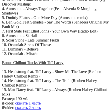
Discover Mashup)
4. Aurosonic - Always Together (Feat. Alveola & Morphing
Shadows)
5. Dmitriy Filatov - One More Day (Aurosonic remix)
6. Ben Gold Feat Senadee - Say The Words (Senadees Original My
Fault Mix)
7. First State Feat Elliot Johns - Your Own Way (Radio Edit)
8. Aurosonic - Starfall
9. Solar Stone - Late Summer Fields
10. Oceanlab-Sirens Of The sea
11. Luminary - Believe
12. Oceanlab - Miracle
Bonus Chillout Tracks With Tiff Lacey
13. Headstrong feat. Tiff Lacey - Show Me The Love (Reuben
Halsey Chillout Remix)
14. Headstrong feat. Tiff Lacey - The Truth (Reuben Halsey
Chillout Remix)
15. Matt Darey feat. Tiff Lacey - Always (Reuben Halsey Chillout
Mix)
Размер: 190 мб.
iFolder:
скачать 1 часть
iFolder:
скачать 2 часть