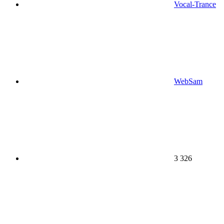
Vocal-Trance
WebSam
3 326