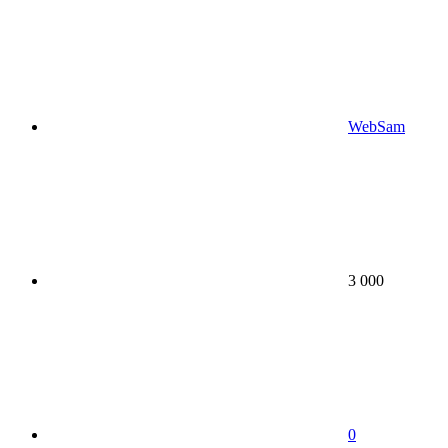
WebSam
3 000
0