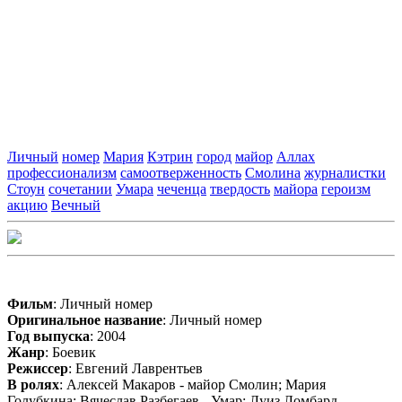
Личный
номер
Мария
Кэтрин
город
майор
Аллах
профессионализм
самоотверженность
Смолина
журналистки
Стоун
сочетании
Умара
чеченца
твердость
майора
героизм
акцию
Вечный
Фильм
: Личный номер
Оригинальное название
: Личный номер
Год выпуска
: 2004
Жанр
: Боевик
Режиссер
: Евгений Лаврентьев
В ролях
: Алексей Макаров - майор Смолин; Мария
Голубкина; Вячеслав Разбегаев - Умар; Луиз Ломбард -