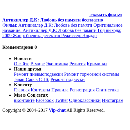
скачать фильм
Антикиллер Д.К: Любовь без памяти бесплатно
Фильм: Антикиллер Д.К: Любовь без памяти Оригинальное
название: Антикиллер Д.К: Любовь без памяти Год выхода:
2009 Жанр: боевик, детектив Режиссер: Эльдар
Комментариев 0
Новости
О сайте
В мире
Экономика
Религия
Криминал
Наши друзья
Ремонт пневмоподвески
Ремонт тормозной системы
Japan-Cars в С-Пб
Ремонт подвески
Клиенту
Главная
Контакты
Правила
Регистрация
Статистика
Мы в Соц.сетях
вКонтакте
Facebook
Twitter
Одноклассники
Инстаграм
Copyright © 2004–2017
Vip-chat
All Rights Reserved.