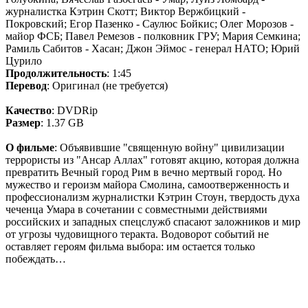
журналистка Кэтрин Скотт; Виктор Вержбицкий -
Покровский; Егор Пазенко - Саулюс Бойкис; Олег Морозов -
майор ФСБ; Павел Ремезов - полковник ГРУ; Мария Семкина;
Рамиль Сабитов - Хасан; Джон Эймос - генерал НАТО; Юрий
Цурило
Продолжительность
: 1:45
Перевод
: Оригинал (не требуется)
Качество
: DVDRip
Размер
: 1.37 GB
О фильме
: Объявившие "священную войну" цивилизации
террористы из "Ансар Аллах" готовят акцию, которая должна
превратить Вечный город Рим в вечно мертвый город. Но
мужество и героизм майора Смолина, самоотверженность и
профессионализм журналистки Кэтрин Стоун, твердость духа
чеченца Умара в сочетании с совместными действиями
российских и западных спецслужб спасают заложников и мир
от угрозы чудовищного теракта. Водоворот событий не
оставляет героям фильма выбора: им остается только
побеждать…