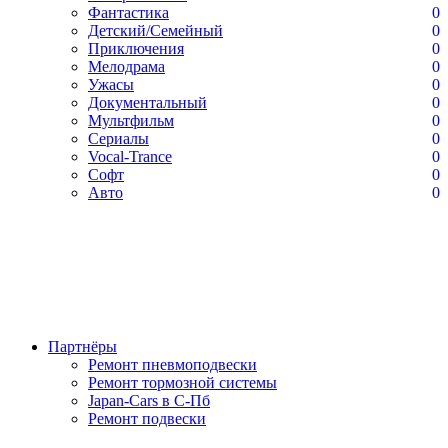
Фантастика
0
Детский/Семейный
0
Приключения
0
Мелодрама
0
Ужасы
0
Документальный
0
Мультфильм
0
Сериалы
0
Vocal-Trance
0
Софт
0
Авто
0
Партнёры
Ремонт пневмоподвески
Ремонт тормозной системы
Japan-Cars в С-Пб
Ремонт подвески