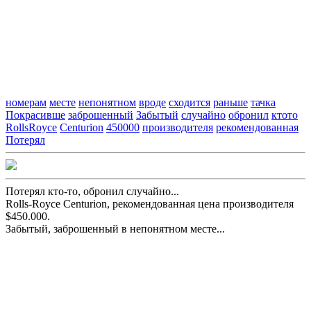
номерам
месте
непонятном
вроде
сходится
раньше
тачка
Покрасивше
заброшенный
Забытый
случайно
обронил
ктото
RollsRoyce
Centurion
450000
производителя
рекомендованная
Потерял
Потерял кто-то, обронил случайно...
Rolls-Royce Centurion, рекомендованная цена производителя
$450.000.
Забытый, заброшенный в непонятном месте...