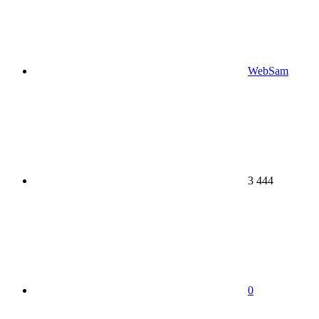
WebSam
3 444
0