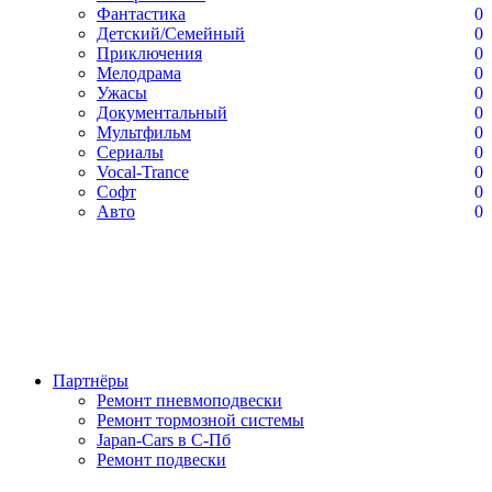
Фантастика
0
Детский/Семейный
0
Приключения
0
Мелодрама
0
Ужасы
0
Документальный
0
Мультфильм
0
Сериалы
0
Vocal-Trance
0
Софт
0
Авто
0
Партнёры
Ремонт пневмоподвески
Ремонт тормозной системы
Japan-Cars в С-Пб
Ремонт подвески