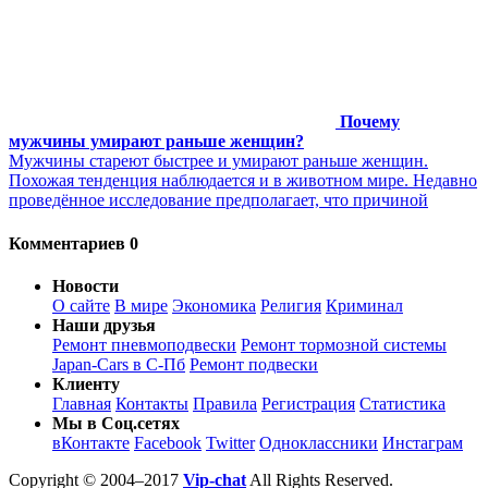
Почему
мужчины умирают раньше женщин?
Мужчины стареют быстрее и умирают раньше женщин.
Похожая тенденция наблюдается и в животном мире. Недавно
проведённое исследование предполагает, что причиной
Комментариев 0
Новости
О сайте
В мире
Экономика
Религия
Криминал
Наши друзья
Ремонт пневмоподвески
Ремонт тормозной системы
Japan-Cars в С-Пб
Ремонт подвески
Клиенту
Главная
Контакты
Правила
Регистрация
Статистика
Мы в Соц.сетях
вКонтакте
Facebook
Twitter
Одноклассники
Инстаграм
Copyright © 2004–2017
Vip-chat
All Rights Reserved.