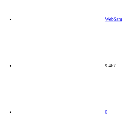
WebSam
9 467
0