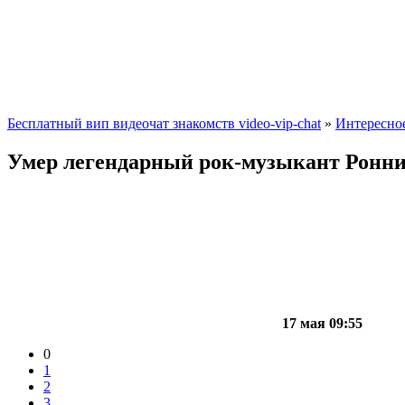
Бесплатный вип видеочат знакомств video-vip-chat
»
Интересно
Умер легендарный рок-музыкант Ронн
17 мая 09:55
0
1
2
3