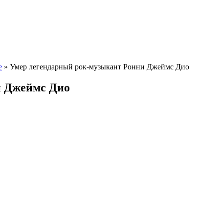
е
» Умер легендарный рок-музыкант Ронни Джеймс Дио
и Джеймс Дио