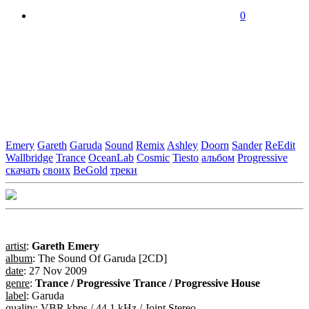
0
Emery
Gareth
Garuda
Sound
Remix
Ashley
Doorn
Sander
ReEdit
Wallbridge
Trance
OceanLab
Cosmic
Tiesto
альбом
Progressive
скачать
своих
BeGold
треки
artist
:
Gareth Emery
album
: The Sound Of Garuda [2CD]
date
: 27 Nov 2009
genre
:
Trance / Progressive Trance / Progressive House
label
: Garuda
quality
: VBR kbps / 44.1 kHz / Joint Stereo