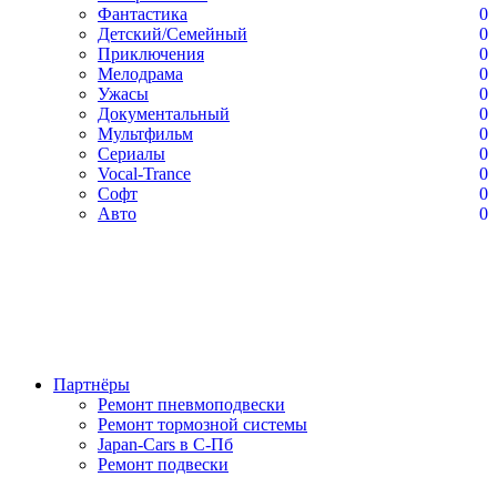
Фантастика
0
Детский/Семейный
0
Приключения
0
Мелодрама
0
Ужасы
0
Документальный
0
Мультфильм
0
Сериалы
0
Vocal-Trance
0
Софт
0
Авто
0
Партнёры
Ремонт пневмоподвески
Ремонт тормозной системы
Japan-Cars в С-Пб
Ремонт подвески