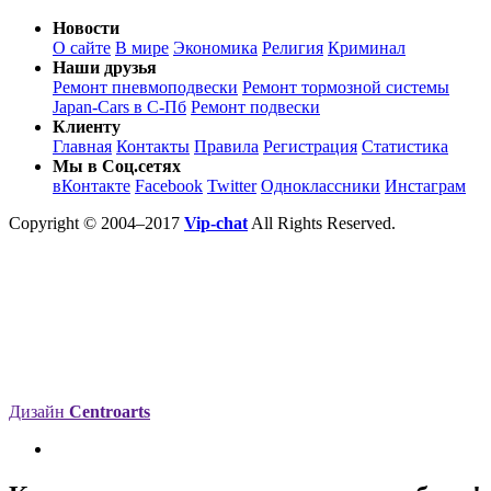
Новости
О сайте
В мире
Экономика
Религия
Криминал
Наши друзья
Ремонт пневмоподвески
Ремонт тормозной системы
Japan-Cars в С-Пб
Ремонт подвески
Клиенту
Главная
Контакты
Правила
Регистрация
Статистика
Мы в Соц.сетях
вКонтакте
Facebook
Twitter
Одноклассники
Инстаграм
Copyright © 2004–2017
Vip-chat
All Rights Reserved.
Дизайн
Centroarts