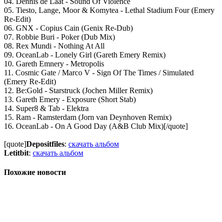
04. Dennis de Laat - Sound Of Violence
05. Tiesto, Lange, Moor & Komytea - Lethal Stadium Four (Emery
Re-Edit)
06. GNX - Copius Cain (Genix Re-Dub)
07. Robbie Buri - Poker (Dub Mix)
08. Rex Mundi - Nothing At All
09. OceanLab - Lonely Girl (Gareth Emery Remix)
10. Gareth Emnery - Metropolis
11. Cosmic Gate / Marco V - Sign Of The Times / Simulated
(Emery Re-Edit)
12. Be:Gold - Starstruck (Jochen Miller Remix)
13. Gareth Emery - Exposure (Short Stab)
14. Super8 & Tab - Elektra
15. Ram - Ramsterdam (Jorn van Deynhoven Remix)
16. OceanLab - On A Good Day (A&B Club Mix)[/quote]
[quote]
Depositfiles
:
скачать альбом
Letitbit
:
скачать альбом
Похожие новости