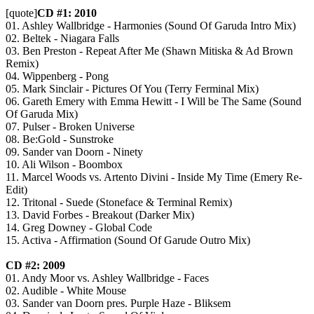
[quote]
CD #1: 2010
01. Ashley Wallbridge - Harmonies (Sound Of Garuda Intro Mix)
02. Beltek - Niagara Falls
03. Ben Preston - Repeat After Me (Shawn Mitiska & Ad Brown
Remix)
04. Wippenberg - Pong
05. Mark Sinclair - Pictures Of You (Terry Ferminal Mix)
06. Gareth Emery with Emma Hewitt - I Will be The Same (Sound
Of Garuda Mix)
07. Pulser - Broken Universe
08. Be:Gold - Sunstroke
09. Sander van Doorn - Ninety
10. Ali Wilson - Boombox
11. Marcel Woods vs. Artento Divini - Inside My Time (Emery Re-
Edit)
12. Tritonal - Suede (Stoneface & Terminal Remix)
13. David Forbes - Breakout (Darker Mix)
14. Greg Downey - Global Code
15. Activa - Affirmation (Sound Of Garude Outro Mix)
CD #2: 2009
01. Andy Moor vs. Ashley Wallbridge - Faces
02. Audible - White Mouse
03. Sander van Doorn pres. Purple Haze - Bliksem