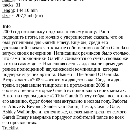
tracks
: 31
lenght
: 144:10 min
size
: ~ 207,2 mb (rar)
Info
2009 год потихоньку подходит к своему концу. Рано
подводить итоги, но можно с уверенностью сказать, что он
был успешным для Gareth Emery. Ещё бы, среди его
достижений значатся открытие собственного лейбла Garuda и
запуск своих вечеринок. Написанных ремиксов было столько,
что сами поклонники Gareth'a сбиваются со счёта, сколько же
в их на самом деле. Нынешняя осень - идеальное время для
релиза полноценной двухдисковой компиляции, которая
подчеркнёт успех артиста. Имя ей - The Sound Of Garuda.
Вторая часть «2009» – итоги уходящего года. Сюда входят
треки, взрывавшие танцполы на протяжении 2009 и
соответственно которые Gareth использовал в своих миксах.
А вот на первом диске «2010» Gareth Emery собрал все, что по
его мнению, будет более чем актуально в новом году. Работы
от Above & Beyond, Sander van Doorn, Tiesto, Cosmic Gate,
Ashley Wallbridge и, конечно же, свеженькие треки от самого
Gareth Emery наверняка порадуют любителей trance во всех
его проявлениях.
Tracklist: