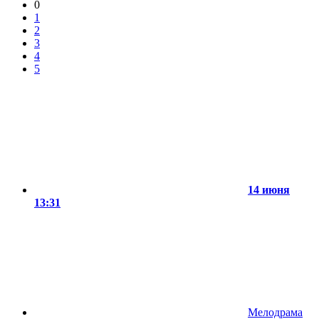
0
1
2
3
4
5
14 июня
13:31
Мелодрама