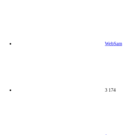
WebSam
3 174