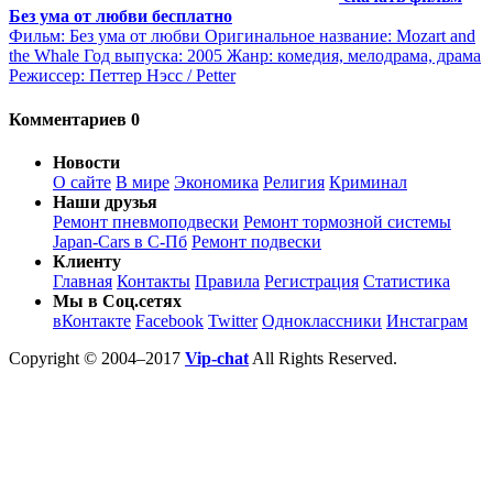
Без ума от любви бесплатно
Фильм: Без ума от любви Оригинальное название: Mozart and
the Whale Год выпуска: 2005 Жанр: комедия, мелодрама, драма
Режиссер: Петтер Нэсс / Petter
Комментариев 0
Новости
О сайте
В мире
Экономика
Религия
Криминал
Наши друзья
Ремонт пневмоподвески
Ремонт тормозной системы
Japan-Cars в С-Пб
Ремонт подвески
Клиенту
Главная
Контакты
Правила
Регистрация
Статистика
Мы в Соц.сетях
вКонтакте
Facebook
Twitter
Одноклассники
Инстаграм
Copyright © 2004–2017
Vip-chat
All Rights Reserved.