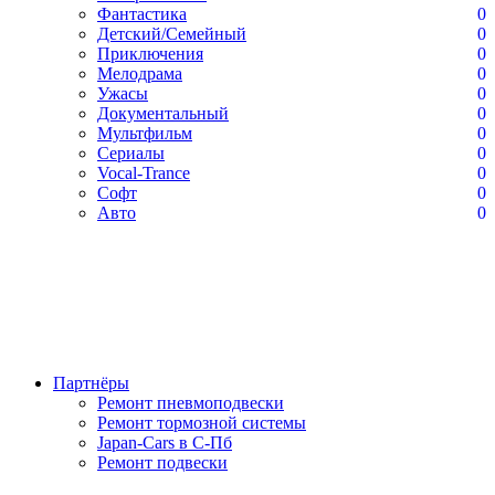
Фантастика
0
Детский/Семейный
0
Приключения
0
Мелодрама
0
Ужасы
0
Документальный
0
Мультфильм
0
Сериалы
0
Vocal-Trance
0
Софт
0
Авто
0
Партнёры
Ремонт пневмоподвески
Ремонт тормозной системы
Japan-Cars в С-Пб
Ремонт подвески