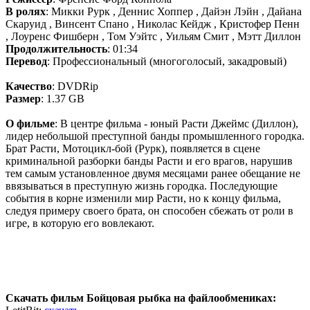
В
ролях
: Микки Рурк , Деннис Хоппер , Дайэн Лэйн , Дайана
Скаруид , Винсент Спано , Николас Кейдж , Кристофер Пенн
, Лоуренс Фишберн , Том Уэйтс , Уильям Смит , Мэтт Диллон
Продолжительность
: 01:34
Перевод
: Профессиональный (многоголосый, закадровый)
Качество
: DVDRip
Размер
: 1.37 GB
О фильме
: В центре фильма - юный Расти Джеймс (Диллон),
лидер небольшой преступной банды промышленного городка.
Брат Расти, Мотоцикл-бой (Рурк), появляется в сцене
криминальной разборки банды Расти и его врагов, нарушив
тем самым установленное двумя месяцами ранее обещание не
ввязываться в преступную жизнь городка. Последующие
события в корне изменили мир Расти, но к концу фильма,
следуя примеру своего брата, он способен сбежать от роли в
игре, в которую его вовлекают.
Скачать фильм Бойцовая рыбка на файлообмениках: