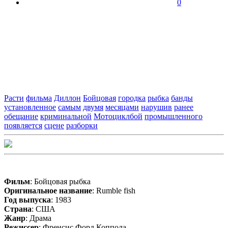
0
Расти
фильма
Диллон
Бойцовая
городка
рыбка
банды
установленное
самым
двумя
месяцами
нарушив
ранее
обещание
криминальной
Мотоциклбой
промышленного
появляется
сцене
разборки
Фильм
: Бойцовая рыбка
Оригинальное название
: Rumble fish
Год выпуска
: 1983
Страна
: США
Жанр
: Драма
Режиссер
: Френсис Форд Коппола