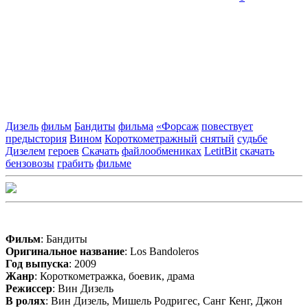
Дизель
фильм
Бандиты
фильма
«Форсаж
повествует
предыстория
Вином
Короткометражный
снятый
судьбе
Дизелем
героев
Скачать
файлообмениках
LetitBit
скачать
бензовозы
грабить
фильме
Фильм
: Бандиты
Оригинальное название
: Los Bandoleros
Год выпуска
: 2009
Жанр
: Короткометражка, боевик, драма
Режиссер
: Вин Дизель
В ролях
: Вин Дизель, Мишель Родригес, Санг Кенг, Джон