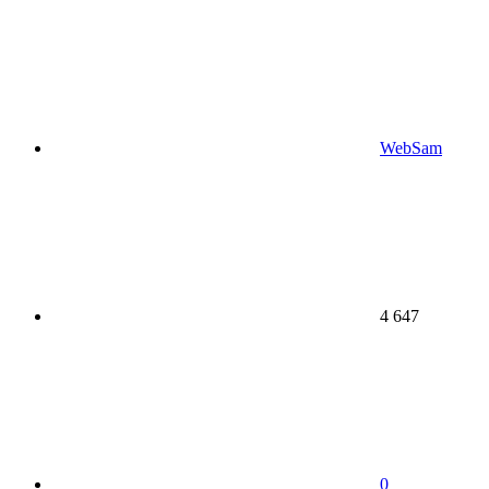
WebSam
4 647
0