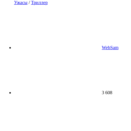
Ужасы
/
Триллер
WebSam
3 608