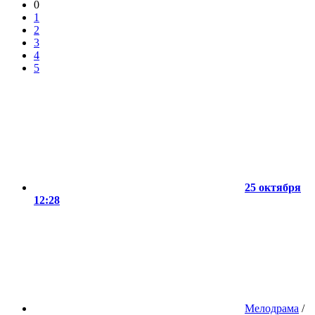
0
1
2
3
4
5
25 октября
12:28
Мелодрама
/