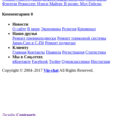
Фэнтези Режиссер: Нэнси Майерс В ролях: Мэл Гибсон,
Комментариев 0
Новости
О сайте
В мире
Экономика
Религия
Криминал
Наши друзья
Ремонт пневмоподвески
Ремонт тормозной системы
Japan-Cars в С-Пб
Ремонт подвески
Клиенту
Главная
Контакты
Правила
Регистрация
Статистика
Мы в Соц.сетях
вКонтакте
Facebook
Twitter
Одноклассники
Инстаграм
Copyright © 2004–2017
Vip-chat
All Rights Reserved.
Дизайн
Centroarts