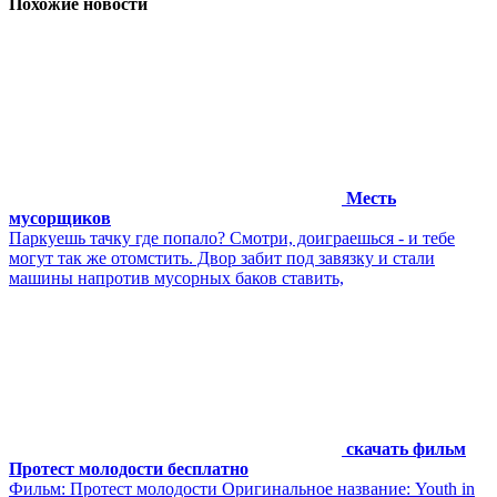
Похожие новости
Месть
мусорщиков
Паркуешь тачку где попало? Смотри, доиграешься - и тебе
могут так же отомстить. Двор забит под завязку и стали
машины напротив мусорных баков ставить,
скачать фильм
Протест молодости бесплатно
Фильм: Протест молодости Оригинальное название: Youth in