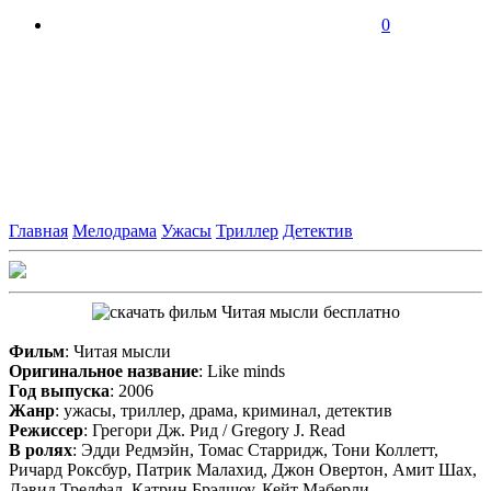
0
Главная
Мелодрама
Ужасы
Триллер
Детектив
Фильм
: Читая мысли
Оригинальное название
: Like minds
Год выпуска
: 2006
Жанр
: ужасы, триллер, драма, криминал, детектив
Режиссер
: Грегори Дж. Рид / Gregory J. Read
В ролях
: Эдди Редмэйн, Томас Старридж, Тони Коллетт,
Ричард Роксбур, Патрик Малахид, Джон Овертон, Амит Шах,
Дэвид Трелфал, Катрин Брэдшоу, Кейт Маберли