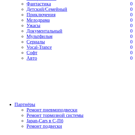
Фантастика
0
Детский/Семейный
0
Приключения
0
Мелодрама
0
Ужасы
0
Документальный
0
Мультфильм
0
Сериалы
0
Vocal-Trance
0
Софт
0
Авто
0
Партнёры
Ремонт пневмоподвески
Ремонт тормозной системы
Japan-Cars в С-Пб
Ремонт подвески