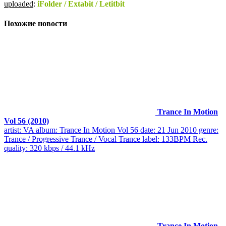
uploaded
:
iFolder / Extabit / Letitbit
Похожие новости
Trance In Motion
Vol 56 (2010)
artist: VA album: Trance In Motion Vol 56 date: 21 Jun 2010 genre:
Trance / Progressive Trance / Vocal Trance label: 133BPM Rec.
quality: 320 kbps / 44.1 kHz
Trance In Motion