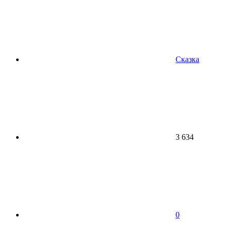
Сказка
3 634
0