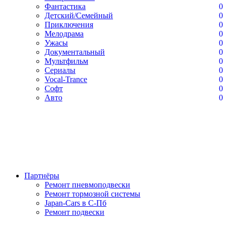
Фантастика
0
Детский/Семейный
0
Приключения
0
Мелодрама
0
Ужасы
0
Документальный
0
Мультфильм
0
Сериалы
0
Vocal-Trance
0
Софт
0
Авто
0
Партнёры
Ремонт пневмоподвески
Ремонт тормозной системы
Japan-Cars в С-Пб
Ремонт подвески