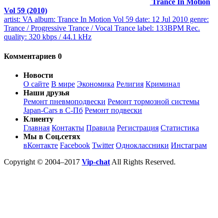
Trance In Motion
Vol 59 (2010)
artist: VA album: Trance In Motion Vol 59 date: 12 Jul 2010 genre:
Trance / Progressive Trance / Vocal Trance label: 133BPM Rec.
quality: 320 kbps / 44.1 kHz
Комментариев 0
Новости
О сайте
В мире
Экономика
Религия
Криминал
Наши друзья
Ремонт пневмоподвески
Ремонт тормозной системы
Japan-Cars в С-Пб
Ремонт подвески
Клиенту
Главная
Контакты
Правила
Регистрация
Статистика
Мы в Соц.сетях
вКонтакте
Facebook
Twitter
Одноклассники
Инстаграм
Copyright © 2004–2017
Vip-chat
All Rights Reserved.