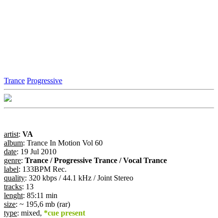
Trance
Progressive
artist
:
VA
album
: Trance In Motion Vol 60
date
: 19 Jul 2010
genre
:
Trance / Progressive Trance / Vocal Trance
label
: 133BPM Rec.
quality
: 320 kbps / 44.1 kHz / Joint Stereo
tracks
: 13
lenght
: 85:11 min
size
: ~ 195,6 mb (rar)
type
: mixed,
*cue present