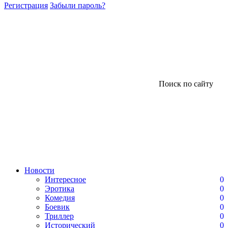
Регистрация
Забыли пароль?
Поиск по сайту
Новости
Интересное
0
Эротика
0
Комедия
0
Боевик
0
Триллер
0
Исторический
0