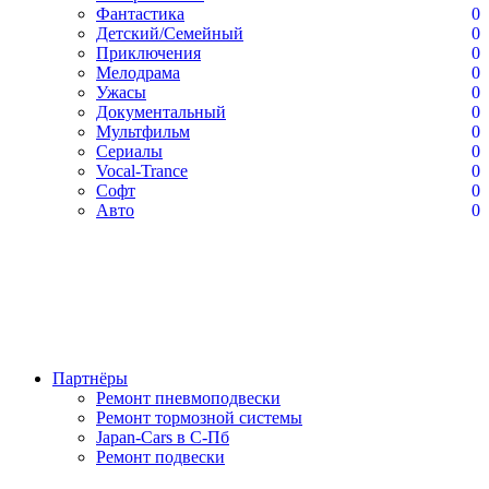
Фантастика
0
Детский/Семейный
0
Приключения
0
Мелодрама
0
Ужасы
0
Документальный
0
Мультфильм
0
Сериалы
0
Vocal-Trance
0
Софт
0
Авто
0
Партнёры
Ремонт пневмоподвески
Ремонт тормозной системы
Japan-Cars в С-Пб
Ремонт подвески