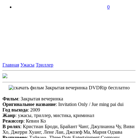
0
Главная
Ужасы
Триллер
Фильм
: Закрытая вечеринка
Оригинальное название
: Invitation Only / Jue ming pai dui
Год выхода
: 2009
Жанр
: ужасы, триллер, мистика, криминал
Режиссер
: Кевин Ко
В ролях
: Кристиан Броди, Брайант Чанг, Джулианна Чу, Виви
Хо, Джерри Хуанг, Лене Лаи, Джозеф Ма, Мария Одзава
Выпущено
: Тайвань, Three Dots Entertainment Company