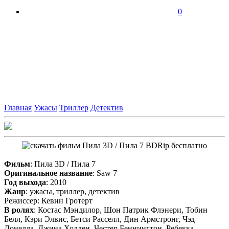
0
Главная
Ужасы
Триллер
Детектив
Фильм
: Пила 3D / Пила 7
Оригинальное название
: Saw 7
Год выхода
: 2010
Жанр
: ужасы, триллер, детектив
Режиссер: Кевин Гротерт
В ролях
: Костас Мэндилор, Шон Патрик Флэнери, Тобин
Белл, Кэри Элвис, Бетси Расселл, Дин Армстронг, Чэд
Донелла, Джина Холден, Честер Беннингтон, Ребекка