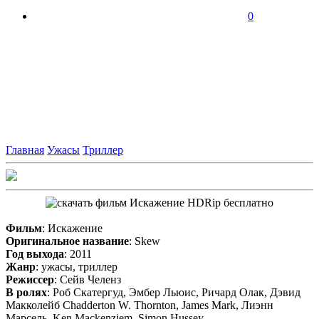
0
Главная
Ужасы
Триллер
Фильм
: Искажение
Оригинальное название
: Skew
Год выхода
: 2011
Жанр
: ужасы, триллер
Режиссер
: Сейв Челенз
В ролях
: Роб Скатергуд, Эмбер Льюис, Ричард Олак, Дэвид
Макколейб Chadderton W. Thornton, James Mark, Лиэнн
Марсель, Ken Mackenziem, Simon Hussey