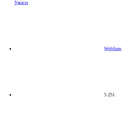
Ужасы
WebSam
5 251