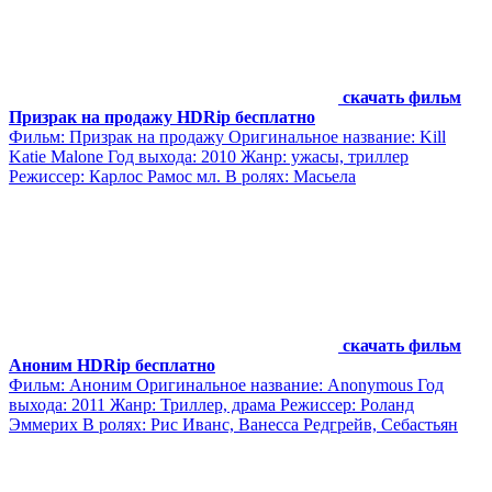
скачать фильм
Призрак на продажу HDRip бесплатно
Фильм: Призрак на продажу Оригинальное название: Kill
Katie Malone Год выхода: 2010 Жанр: ужасы, триллер
Режиссер: Карлос Рамос мл. В ролях: Масьела
скачать фильм
Аноним HDRip бесплатно
Фильм: Аноним Оригинальное название: Anonymous Год
выхода: 2011 Жанр: Триллер, драма Режиссер: Роланд
Эммерих В ролях: Рис Иванс, Ванесса Редгрейв, Себастьян