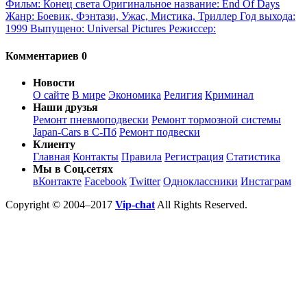
Фильм: Конец света Оригинальное название: End Of Days
Жанр: Боевик, Фэнтази, Ужас, Мистика, Триллер Год выхода:
1999 Выпущено: Universal Pictures Режиссер:
Комментариев 0
Новости
О сайте
В мире
Экономика
Религия
Криминал
Наши друзья
Ремонт пневмоподвески
Ремонт тормозной системы
Japan-Cars в С-Пб
Ремонт подвески
Клиенту
Главная
Контакты
Правила
Регистрация
Статистика
Мы в Соц.сетях
вКонтакте
Facebook
Twitter
Одноклассники
Инстаграм
Copyright © 2004–2017
Vip-chat
All Rights Reserved.