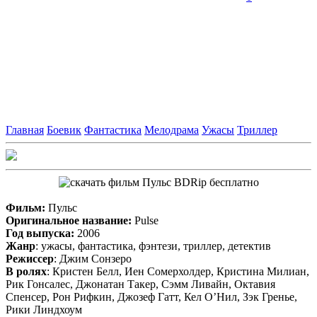
Главная
Боевик
Фантастика
Мелодрама
Ужасы
Триллер
Фильм:
Пульс
Оригинальное название:
Pulse
Год выпуска:
2006
Жанр
: ужасы, фантастика, фэнтези, триллер, детектив
Режиссер
: Джим Сонзеро
В ролях
: Кристен Белл, Иен Сомерхолдер, Кристина Милиан,
Рик Гонсалес, Джонатан Такер, Сэмм Ливайн, Октавия
Спенсер, Рон Рифкин, Джозеф Гатт, Кел О’Нил, Зэк Гренье,
Рики Линдхоум