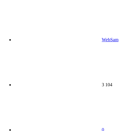
WebSam
3 104
0