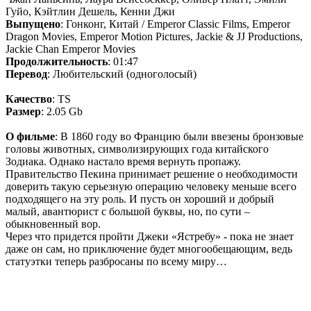
Гуйо, Кэйтлин Дешель, Кенни Джи
Выпущено
: Гонконг, Китай / Emperor Classic Films, Emperor
Dragon Movies, Emperor Motion Pictures, Jackie & JJ Productions,
Jackie Chan Emperor Movies
Продолжительность
: 01:47
Перевод
: Любительский (одноголосый)
Качество
: TS
Размер
: 2.05 Gb
О фильме
: В 1860 году во Францию были ввезены бронзовые
головы животных, символизирующих года китайского
Зодиака. Однако настало время вернуть пропажу.
Правительство Пекина принимает решение о необходимости
доверить такую серьезную операцию человеку меньше всего
подходящего на эту роль. И пусть он хороший и добрый
малый, авантюрист с большой буквы, но, по сути –
обыкновенный вор.
Через что придется пройти Джеки «Ястребу» - пока не знает
даже он сам, но приключение будет многообещающим, ведь
статуэтки теперь разбросаны по всему миру…