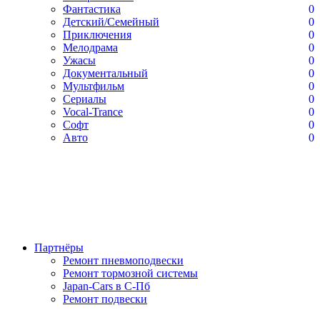
Фантастика
0
Детский/Семейный
0
Приключения
0
Мелодрама
0
Ужасы
0
Документальный
0
Мультфильм
0
Сериалы
0
Vocal-Trance
0
Софт
0
Авто
0
Партнёры
Ремонт пневмоподвески
Ремонт тормозной системы
Japan-Cars в С-Пб
Ремонт подвески