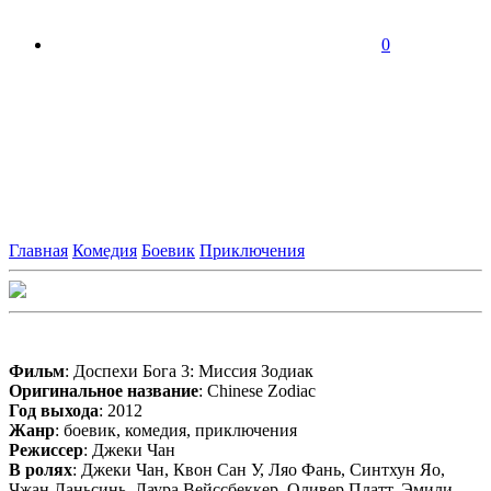
0
Главная
Комедия
Боевик
Приключения
Фильм
: Доспехи Бога 3: Миссия Зодиак
Оригинальное название
: Chinese Zodiac
Год выхода
: 2012
Жанр
: боевик, комедия, приключения
Режиссер
: Джеки Чан
В ролях
: Джеки Чан, Квон Сан У, Ляо Фань, Синтхун Яо,
Чжан Ланьсинь, Лаура Вейссбеккер, Оливер Платт, Эмили