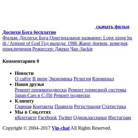
скачать фильм
Доспехи Бога бесплатно
Фильм: Доспехи Бога Оригинальное название: Long xiong hu
di / Armour of God Год выхода: 1986 Жанр: боевик, комедия,
приключения Режиссер: Джеки Чан /Jackie
Комментариев 0
Новости
О сайте
В мире
Экономика
Религия
Криминал
Наши друзья
Ремонт пневмоподвески
Ремонт тормозной системы
Japan-Cars в С-Пб
Ремонт подвески
Клиенту
Главная
Контакты
Правила
Регистрация
Статистика
Мы в Соц.сетях
вКонтакте
Facebook
Twitter
Одноклассники
Инстаграм
Copyright © 2004–2017
Vip-chat
All Rights Reserved.