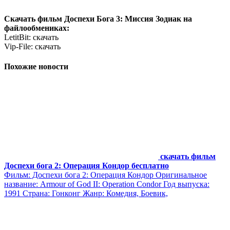
Скачать фильм Доспехи Бога 3: Миссия Зодиак на
файлообмениках:
LetitBit: скачать
Vip-File: скачать
Похожие новости
скачать фильм
Доспехи бога 2: Операция Кондор бесплатно
Фильм: Доспехи бога 2: Операция Кондор Оригинальное
название: Armour of God II: Operation Condor Год выпуска:
1991 Страна: Гонконг Жанр: Комедия, Боевик,