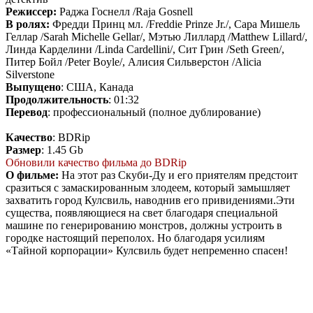
Режиссер:
Раджа Госнелл /Raja Gosnell
В ролях:
Фредди Принц мл. /Freddie Prinze Jr./, Сара Мишель
Геллар /Sarah Michelle Gellar/, Мэтью Лиллард /Matthew Lillard/,
Линда Карделини /Linda Cardellini/, Сит Грин /Seth Green/,
Питер Бойл /Peter Boyle/, Алисия Сильверстон /Alicia
Silverstone
Выпущено
: США, Канада
Продолжительность
: 01:32
Перевод
: профессиональный (полное дублирование)
Качество
: BDRip
Размер
: 1.45 Gb
Обновили качество фильма до BDRip
О фильме:
На этот раз Скуби-Ду и его приятелям предстоит
сразиться с замаскированным злодеем, который замышляет
захватить город Кулсвиль, наводнив его привидениями.Эти
существа, появляющиеся на свет благодаря специальной
машине по генерированию монстров, должны устроить в
городке настоящий переполох. Но благодаря усилиям
«Тайной корпорации» Кулсвиль будет непременно спасен!