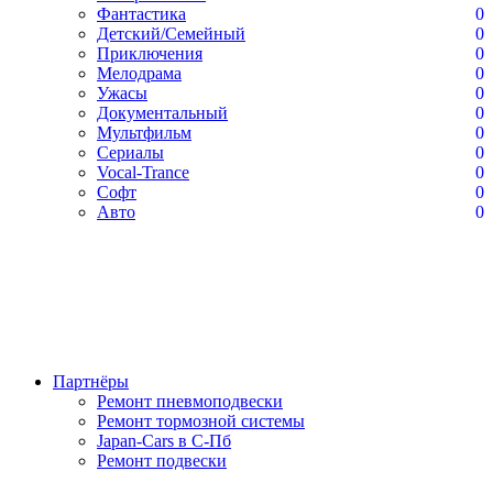
Фантастика
0
Детский/Семейный
0
Приключения
0
Мелодрама
0
Ужасы
0
Документальный
0
Мультфильм
0
Сериалы
0
Vocal-Trance
0
Софт
0
Авто
0
Партнёры
Ремонт пневмоподвески
Ремонт тормозной системы
Japan-Cars в С-Пб
Ремонт подвески