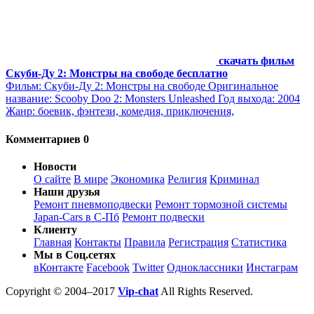
скачать фильм
Скуби-Ду 2: Монстры на свободе бесплатно
Фильм: Скуби-Ду 2: Монстры на свободе Оригинальное
название: Scooby Doo 2: Monsters Unleashed Год выхода: 2004
Жанр: боевик, фэнтези, комедия, приключения,
Комментариев 0
Новости
О сайте
В мире
Экономика
Религия
Криминал
Наши друзья
Ремонт пневмоподвески
Ремонт тормозной системы
Japan-Cars в С-Пб
Ремонт подвески
Клиенту
Главная
Контакты
Правила
Регистрация
Статистика
Мы в Соц.сетях
вКонтакте
Facebook
Twitter
Одноклассники
Инстаграм
Copyright © 2004–2017
Vip-chat
All Rights Reserved.