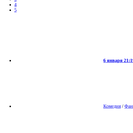
4
5
6 января 21:1
Комедия
/
Фан