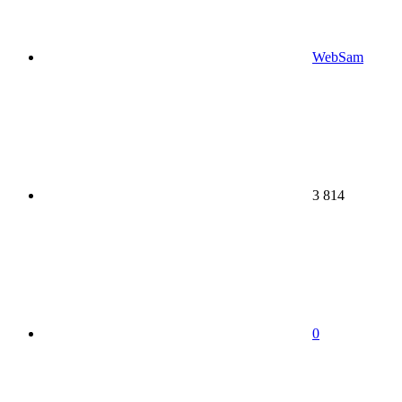
WebSam
3 814
0