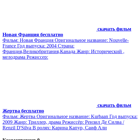
скачать фильм
Новая Франция бесплатно
Фильм: Новая Франция Оригинальное название: Nouvelle-
France Год выпуска: 2004 Страна:
Франция,Великобритания,Канада Жанр: Исторический ,
мелодрама Режиссер:
скачать фильм
Жертва бесплатно
Фильм: Жертва Оригинальное название: Kurbaan Год выпуска:
2009 Жанр: Триллер, драма Режиссёр: Рензил Де Силва /
Renzil D'Silva В ролях: Карина Капур, Саиф Али