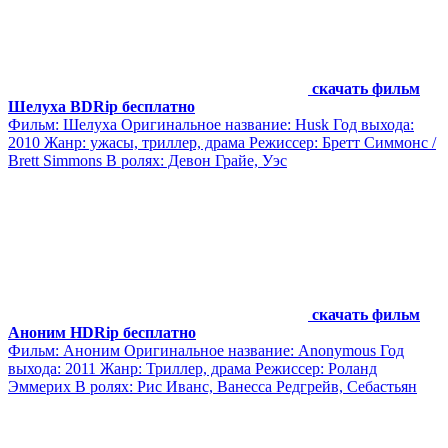
скачать фильм
Шелуха BDRip бесплатно
Фильм: Шелуха Оригинальное название: Husk Год выхода:
2010 Жанр: ужасы, триллер, драма Режиссер: Бретт Симмонс /
Brett Simmons В ролях: Девон Грайе, Уэс
скачать фильм
Аноним HDRip бесплатно
Фильм: Аноним Оригинальное название: Anonymous Год
выхода: 2011 Жанр: Триллер, драма Режиссер: Роланд
Эммерих В ролях: Рис Иванс, Ванесса Редгрейв, Себастьян