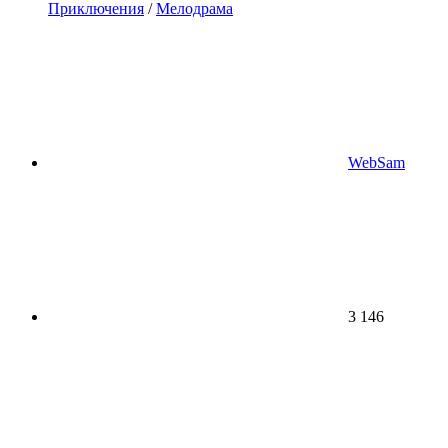
Приключения
/
Мелодрама
WebSam
3 146