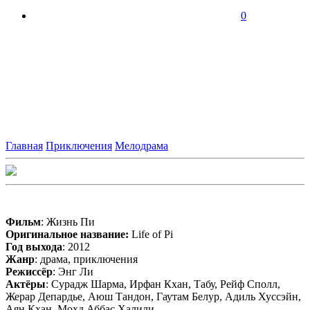
0
Главная
Приключения
Мелодрама
Фильм
: Жизнь Пи
Оригинальное название:
Life of Pi
Год выхода
: 2012
Жанр
: драма, приключения
Режиссёр
: Энг Ли
Актёры
: Сурадж Шарма, Ирфан Кхан, Табу, Рейф Сполл,
Жерар Депардье, Аюш Тандон, Гаутам Белур, Адиль Хуссэйн,
Аян Кхан, Мохд Аббас Халили