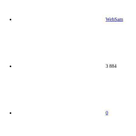
WebSam
3 884
0