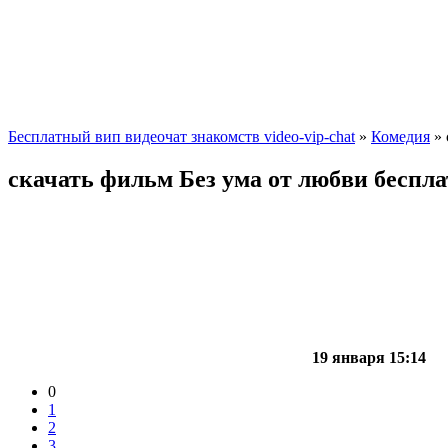
Бесплатный вип видеочат знакомств video-vip-chat
»
Комедия
» 
скачать фильм Без ума от любви беспл
19 января 15:14
0
1
2
3