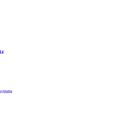
14
одрама