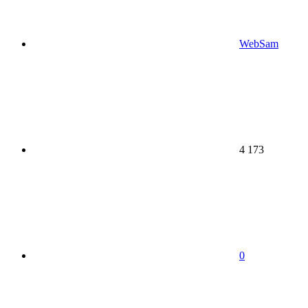
WebSam
4 173
0