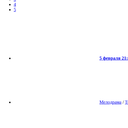
4
5
5 февраля 21:
Мелодрама
/
Т