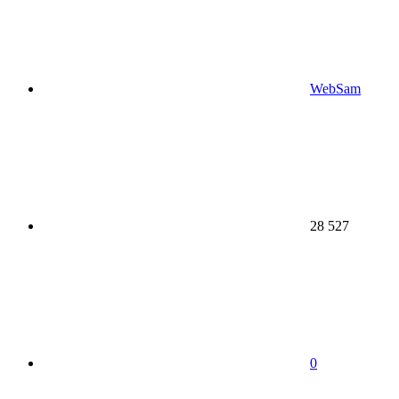
WebSam
28 527
0