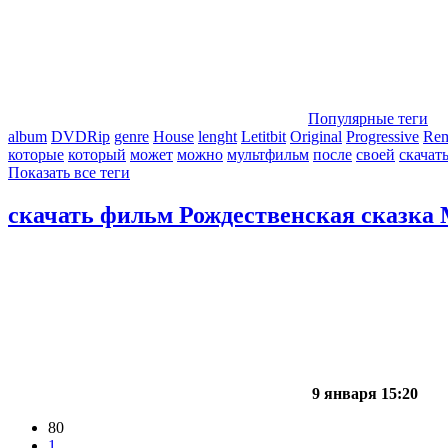
Популярные теги
album
DVDRip
genre
House
lenght
Letitbit
Original
Progressive
Re
которые
который
может
можно
мультфильм
после
своей
скачат
Показать все теги
скачать фильм Рождественская сказка
9 января 15:20
80
1