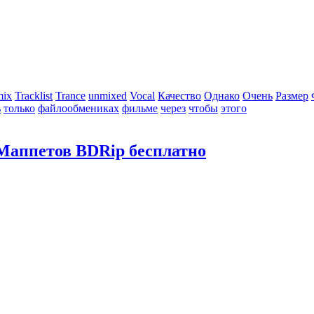
mix
Tracklist
Trance
unmixed
Vocal
Качество
Однако
Очень
Размер
ь
только
файлообмениках
фильме
через
чтобы
этого
 Маппетов BDRip бесплатно