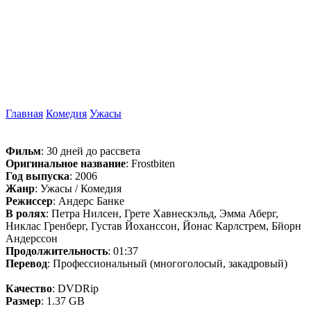
Главная
Комедия
Ужасы
Фильм
: 30 дней до рассвета
Оригинальное название
: Frostbiten
Год выпуска
: 2006
Жанр
: Ужасы / Комедия
Режиссер
: Андерс Банке
В ролях
: Петра Нилсен, Грете Хавнескэльд, Эмма Аберг,
Никлас Гренберг, Густав Йоханссон, Йонас Карлстрем, Бйорн
Андерссон
Продолжительность
: 01:37
Перевод
: Профессиональный (многоголосый, закадровый)
Качество
: DVDRip
Размер
: 1.37 GB