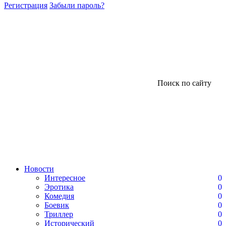
Регистрация
Забыли пароль?
Поиск по сайту
Новости
Интересное
0
Эротика
0
Комедия
0
Боевик
0
Триллер
0
Исторический
0