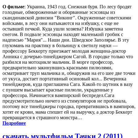
О фильме
: Украина, 1943 год. Снежная буря. По лесу бродят
голодные, обмороженные и оборванные эсэсовцы из
скандинавской дивизии "Викинг". Окруженные советскими
войсками, в лесу они натыкаются на избушку, с еще не
остывшей печкой. Куда ушли хозяева? Избушка заметена
снегом. В подвале эсэсовцы находят маленький гробик с
надписью "Мария"... Наши дни. Шведское Заполярье. В эту
глухомань на практику в больницу к светилу науки —
профессору Беккерту приезжает молодая женщина-доктор
Анника с дочерью-тинейджером Сагой. В городке только что
разбился на мотоцикле мальчик. В морге профессор,
предварительно закинувшись красными пилюлями,
осматривает труп мальчика и, обнаружив на его шее две точки
от укуса, достает портативный осиновый кол... Вечеринка
тинейджеров, куда приглашена Сага. Какой-то шутник в вазу
с пуншем высыпает красные пилюли, украденные у
профессора. Начинается вампирский беспредел.Сага
предусмотрительно ничего из стимуляторов не пробовала,
поэтому все тинейджеры городка, превратившись в вампиров,
хотят ее крови, мама спешит ей на выручку, а доктор Беккерт
превращается в страшного монстра…
Подробнее
скачать мультфильм Тачки 2 (2011)