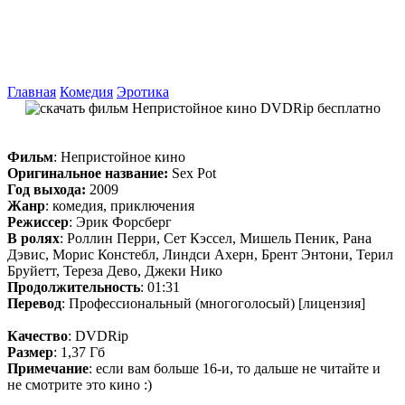
Главная
Комедия
Эротика
Фильм
: Непристойное кино
Оригинальное название:
Sex Pot
Год выхода:
2009
Жанр
: комедия, приключения
Режиссер
: Эрик Форсберг
В ролях
: Роллин Перри, Сет Кэссел, Мишель Пеник, Рана
Дэвис, Морис Констебл, Линдси Ахерн, Брент Энтони, Терил
Бруйетт, Тереза Дево, Джеки Нико
Продолжительность
: 01:31
Перевод
: Профессиональный (многоголосый) [лицензия]
Качество
: DVDRip
Размер
: 1,37 Гб
Примечание
: если вам больше 16-и, то дальше не читайте и
не смотрите это кино :)