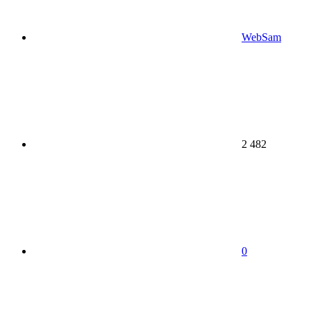
WebSam
2 482
0