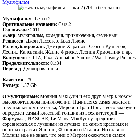
Мультфильм
Мультфильм
: Тачки 2
Оригинальное название
: Cars 2
Год выхода
: 2011
Жанр
: мультфильм, комедия, приключения, семейный
Режиссер
: Джон Лассетер, Брэд Льюис
Роли дублировали
: Дмитрий Харатьян, Сергей Кузнецов,
Леонид Каневский, Жанна Фриске, Леонид Ярмольник и др.
Выпущено
: США, Pixar Animation Studios / Walt Disney Pictures
Продолжительность
: 01:34
Перевод
: Дублированный
Качество
: TS
Размер
: 1.37 Gb
О мультфильме
: Молния МакКуин и его друг Мэтр в новом
высокооктановом приключении. Начинается самая важная и
престижная в мире гонка, Мировой Гран-При, в котором будет
определен самый классный гонщик из всех категорий —
Формула-1, NASCAR, Le Mans. МакКуину предстоит
соревноваться с лучшими из лучших, на самых красивых и
опасных трассах Японии, Франции и Италии. Но главное —
Молния еще не знает, что они с Мэтром окажутся в самом