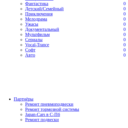
Фантастика
0
Детский/Семейный
0
Приключения
0
Мелодрама
0
Ужасы
0
Документальный
0
Мультфильм
0
Сериалы
0
Vocal-Trance
0
Софт
0
Авто
0
Партнёры
Ремонт пневмоподвески
Ремонт тормозной системы
Japan-Cars в С-Пб
Ремонт подвески