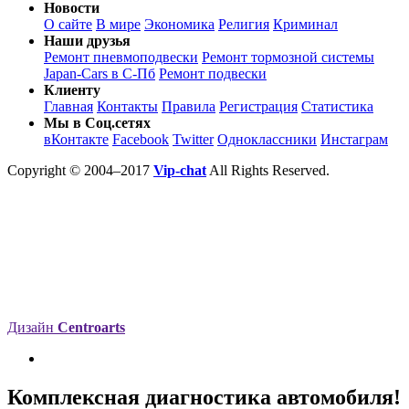
Новости
О сайте
В мире
Экономика
Религия
Криминал
Наши друзья
Ремонт пневмоподвески
Ремонт тормозной системы
Japan-Cars в С-Пб
Ремонт подвески
Клиенту
Главная
Контакты
Правила
Регистрация
Статистика
Мы в Соц.сетях
вКонтакте
Facebook
Twitter
Одноклассники
Инстаграм
Copyright © 2004–2017
Vip-chat
All Rights Reserved.
Дизайн
Centroarts
Комплексная диагностика автомобиля!