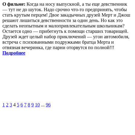
О фильме:
Когда на носу выпускной, а ты еще девственник
— тут не до шуток. Надо срочно что-то предпринять, чтобы
стать крутым перцем! Двое закадычных друзей Мерт и Джош
решают лишиться девственности за один день. Но как это
сделать неопытным и малопривлекательным школьникам?
Остается одно — прибегнуть к помощи старших товарищей.
Друзей ждет целый набор приключений — угон автомобиля,
встреча с психованными подружками братца Мерта и
отвязная вечеринка, где парни оторвутся по полной!!!
Подробнее
1
2
3
4
5
6
7
8
9
10
...
96