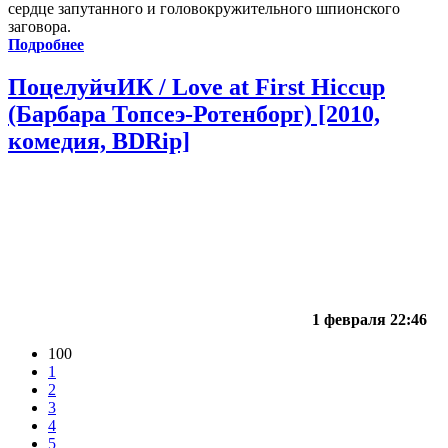
сердце запутанного и головокружительного шпионского
заговора.
Подробнее
ПоцелуйчИК / Love at First Hiccup
(Барбара Топсеэ-Ротенборг) [2010,
комедия, BDRip]
1 февраля 22:46
100
1
2
3
4
5