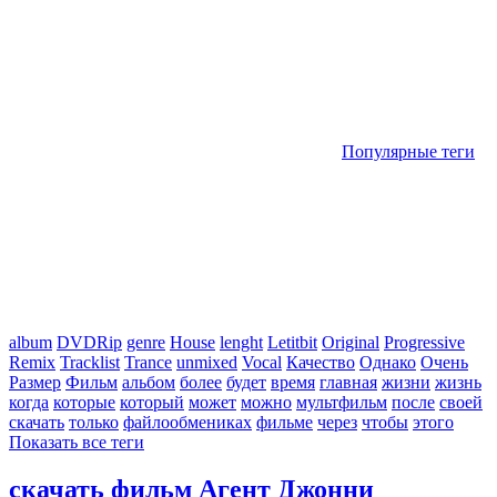
Популярные теги
album
DVDRip
genre
House
lenght
Letitbit
Original
Progressive
Remix
Tracklist
Trance
unmixed
Vocal
Качество
Однако
Очень
Размер
Фильм
альбом
более
будет
время
главная
жизни
жизнь
когда
которые
который
может
можно
мультфильм
после
своей
скачать
только
файлообмениках
фильме
через
чтобы
этого
Показать все теги
скачать фильм Агент Джонни