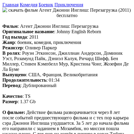
Главная
Комедия
Боевик
Приключения
Фильм
: Агент Джонни Инглиш: Перезагрузка
Оригинальное название
: Johnny English Reborn
Год выхода
: 2011
Жанр
: боевик, комедия, приключения
Режиссер
: Оливер Паркер
В ролях
: Роуэн Эткинсон, Джиллиан Андерсон, Доминик
Уэст, Розамунд Пайк, Дэниэл Калуя, Ричард Шифф, Бен
Миллер, Стивен Кэмпбелл Мур, Кристина Чонг, Жозефин Де
Ла Буме
Выпущено
: США, Франция, Великобритания
Продолжительность
: 01:34
Перевод
: Дублированный
Качество
: TS
Размер
: 1.37 Gb
О фильме:
Действие фильма разворачивается через 8 лет
после событий предшествующего фильма и с тех пор карьера
сэра Джонни Инглиша ухудшается. За 5 лет до начала фильма
его направили с заданием в Мозамбик, но миссия пошла
ужасно плохо. С тех пор он живёт в пещере в горах Тибета,