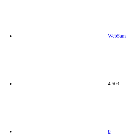
WebSam
4 503
0