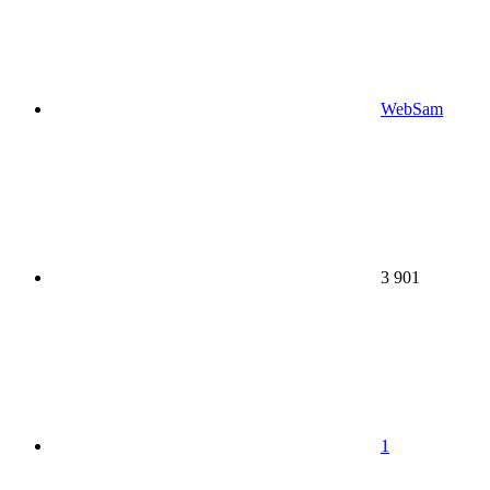
WebSam
3 901
1