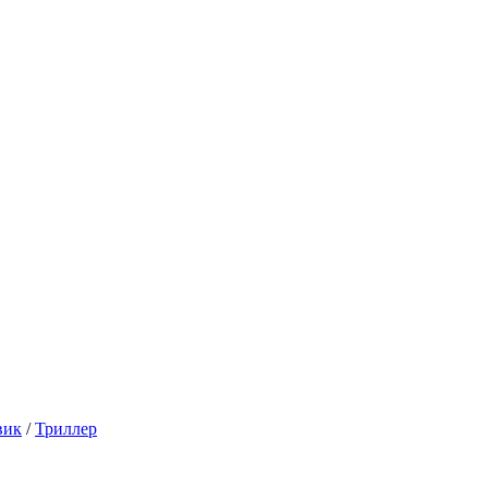
вик
/
Триллер