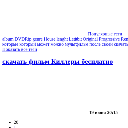
Популярные теги
album
DVDRip
genre
House
lenght
Letitbit
Original
Progressive
Re
которые
который
может
можно
мультфильм
после
своей
скачат
Показать все теги
скачать фильм Киллеры бесплатно
19 июня 20:15
20
1