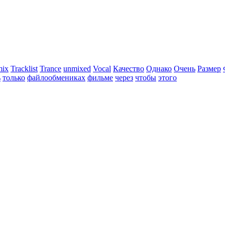
mix
Tracklist
Trance
unmixed
Vocal
Качество
Однако
Очень
Размер
ь
только
файлообмениках
фильме
через
чтобы
этого