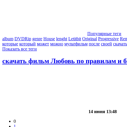
Популярные теги
album
DVDRip
genre
House
lenght
Letitbit
Original
Progressive
Re
которые
который
может
можно
мультфильм
после
своей
скачат
Показать все теги
скачать фильм Любовь по правилам и б
14 июня 13:48
0
1