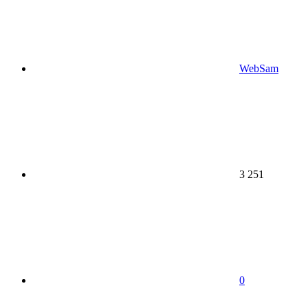
WebSam
3 251
0