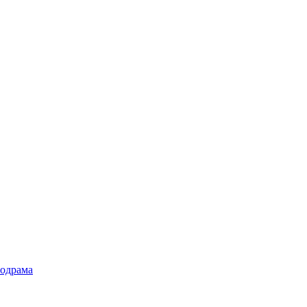
одрама