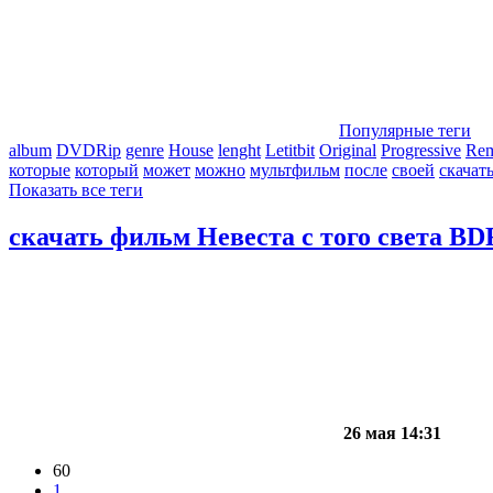
Популярные теги
album
DVDRip
genre
House
lenght
Letitbit
Original
Progressive
Re
которые
который
может
можно
мультфильм
после
своей
скачат
Показать все теги
скачать фильм Невеста с того света BD
26 мая 14:31
60
1