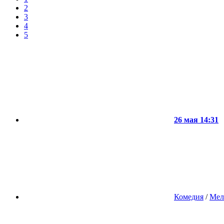
2
3
4
5
26 мая 14:31
Комедия
/
Мел