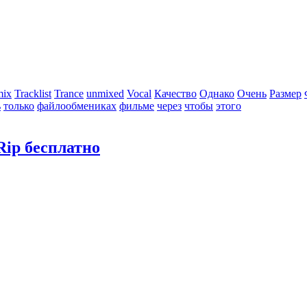
mix
Tracklist
Trance
unmixed
Vocal
Качество
Однако
Очень
Размер
ь
только
файлообмениках
фильме
через
чтобы
этого
Rip бесплатно