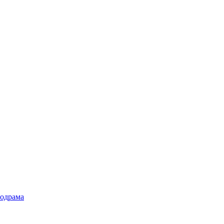
одрама