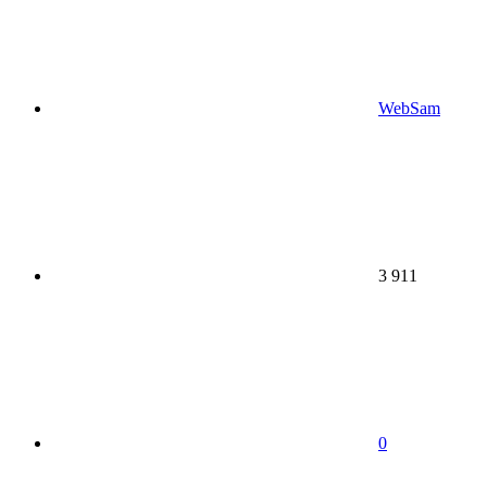
WebSam
3 911
0