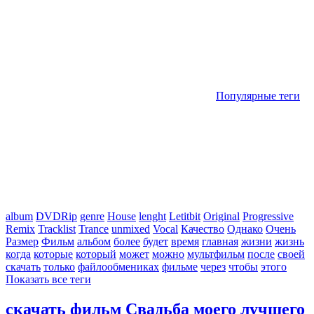
Популярные теги
album
DVDRip
genre
House
lenght
Letitbit
Original
Progressive
Remix
Tracklist
Trance
unmixed
Vocal
Качество
Однако
Очень
Размер
Фильм
альбом
более
будет
время
главная
жизни
жизнь
когда
которые
который
может
можно
мультфильм
после
своей
скачать
только
файлообмениках
фильме
через
чтобы
этого
Показать все теги
скачать фильм Свадьба моего лучшего