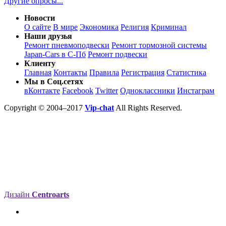
Другие опросы...
Новости
О сайте
В мире
Экономика
Религия
Криминал
Наши друзья
Ремонт пневмоподвески
Ремонт тормозной системы
Japan-Cars в С-Пб
Ремонт подвески
Клиенту
Главная
Контакты
Правила
Регистрация
Статистика
Мы в Соц.сетях
вКонтакте
Facebook
Twitter
Одноклассники
Инстаграм
Copyright © 2004–2017
Vip-chat
All Rights Reserved.
Дизайн
Centroarts