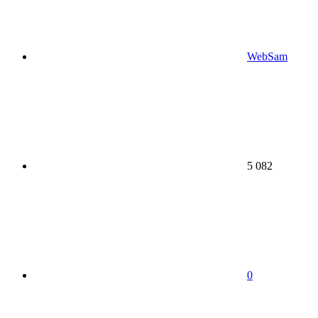
WebSam
5 082
0