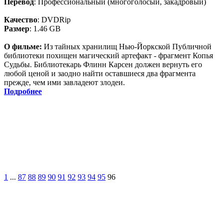
Перевод
: Профессиональный (многоголосый, закадровый)
Качество
: DVDRip
Размер
: 1.46 GB
О фильме:
Из тайных хранилищ Нью-Йоркской Публичной
библиотеки похищен магический артефакт - фрагмент Копья
Судьбы. Библиотекарь Флинн Карсен должен вернуть его
любой ценой и заодно найти оставшиеся два фрагмента
прежде, чем ими завладеют злодеи.
Подробнее
1
...
87
88
89
90
91
92
93
94
95
96