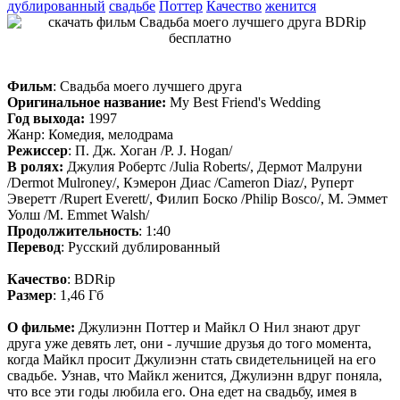
дублированный
свадьбе
Поттер
Качество
женится
Фильм
: Свадьба моего лучшего друга
Оригинальное название:
My Best Friend's Wedding
Год выхода:
1997
Жанр: Комедия, мелодрама
Режиссер
: П. Дж. Хоган /P. J. Hogan/
В ролях:
Джулия Робертс /Julia Roberts/, Дермот Малруни
/Dermot Mulroney/, Кэмерон Диас /Cameron Diaz/, Руперт
Эверетт /Rupert Everett/, Филип Боско /Philip Bosco/, М. Эммет
Уолш /M. Emmet Walsh/
Продолжительность
: 1:40
Перевод
: Русский дублированный
Качество
: BDRip
Размер
: 1,46 Гб
О фильме:
Джулиэнн Поттер и Майкл О Нил знают друг
друга уже девять лет, они - лучшие друзья до того момента,
когда Майкл просит Джулиэнн стать свидетельницей на его
свадьбе. Узнав, что Майкл женится, Джулиэнн вдруг поняла,
что все эти годы любила его. Она едет на свадьбу, имея в