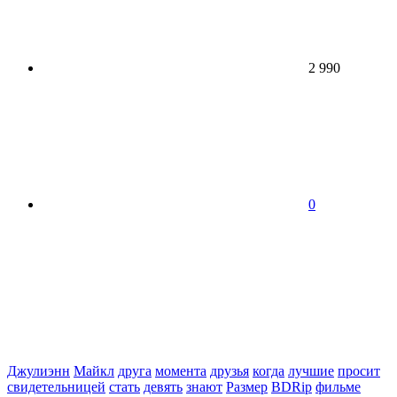
2 990
0
Джулиэнн
Майкл
друга
момента
друзья
когда
лучшие
просит
свидетельницей
стать
девять
знают
Размер
BDRip
фильме