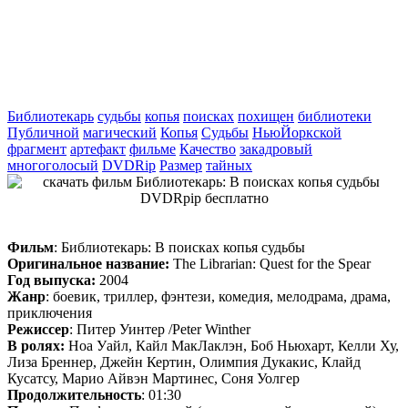
Библиотекарь
судьбы
копья
поисках
похищен
библиотеки
Публичной
магический
Копья
Судьбы
НьюЙоркской
фрагмент
артефакт
фильме
Качество
закадровый
многоголосый
DVDRip
Размер
тайных
Фильм
: Библиотекарь: В поисках копья судьбы
Оригинальное название:
The Librarian: Quest for the Spear
Год выпуска:
2004
Жанр
: боевик, триллер, фэнтези, комедия, мелодрама, драма,
приключения
Режиссер
: Питер Уинтер /Peter Winther
В ролях:
Ноа Уайл, Кайл МакЛаклэн, Боб Ньюхарт, Келли Ху,
Лиза Бреннер, Джейн Кертин, Олимпия Дукакис, Клайд
Кусатсу, Марио Айвэн Мартинес, Соня Уолгер
Продолжительность
: 01:30