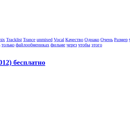
mix
Tracklist
Trance
unmixed
Vocal
Качество
Однако
Очень
Размер
ь
только
файлообмениках
фильме
через
чтобы
этого
012) бесплатно