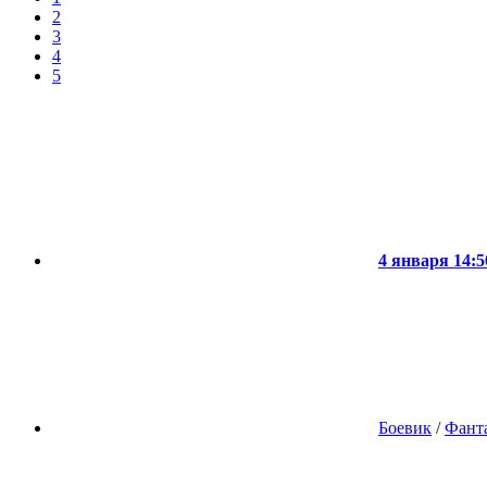
2
3
4
5
4 января 14:5
Боевик
/
Фант