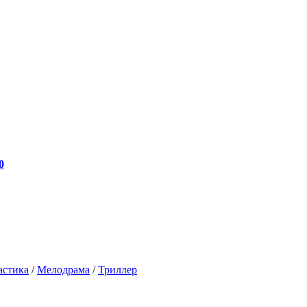
0
астика
/
Мелодрама
/
Триллер