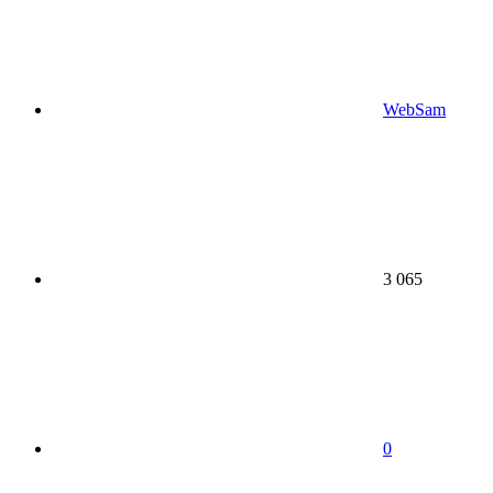
WebSam
3 065
0