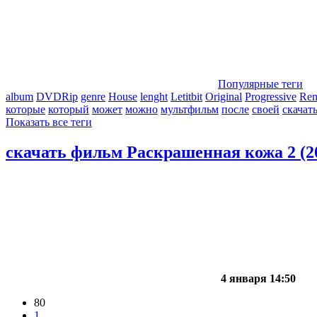
Популярные теги
album
DVDRip
genre
House
lenght
Letitbit
Original
Progressive
Re
которые
который
может
можно
мультфильм
после
своей
скачат
Показать все теги
скачать фильм Раскрашенная кожа 2 (2
4 января 14:50
80
1