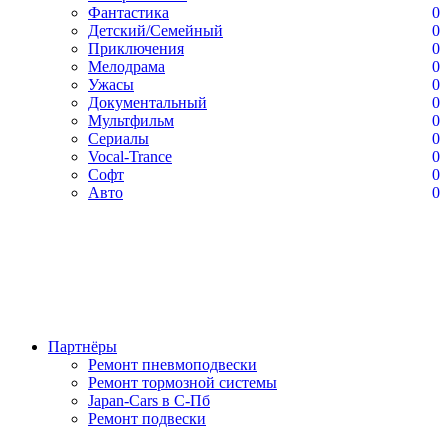
Фантастика
0
Детский/Семейный
0
Приключения
0
Мелодрама
0
Ужасы
0
Документальный
0
Мультфильм
0
Сериалы
0
Vocal-Trance
0
Софт
0
Авто
0
Партнёры
Ремонт пневмоподвески
Ремонт тормозной системы
Japan-Cars в С-Пб
Ремонт подвески