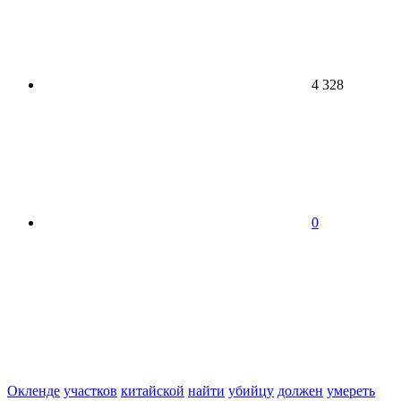
4 328
0
Окленде
участков
китайской
найти
убийцу
должен
умереть