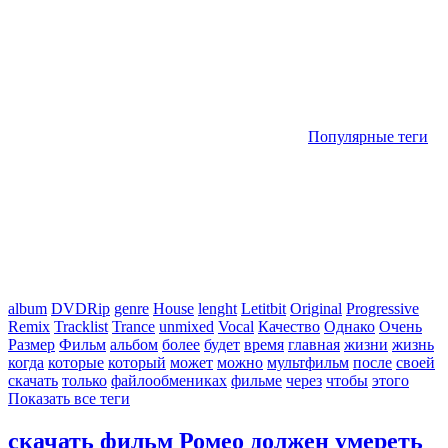
Популярные теги
album
DVDRip
genre
House
lenght
Letitbit
Original
Progressive
Remix
Tracklist
Trance
unmixed
Vocal
Качество
Однако
Очень
Размер
Фильм
альбом
более
будет
время
главная
жизни
жизнь
когда
которые
который
может
можно
мультфильм
после
своей
скачать
только
файлообмениках
фильме
через
чтобы
этого
Показать все теги
скачать фильм Ромео должен умереть