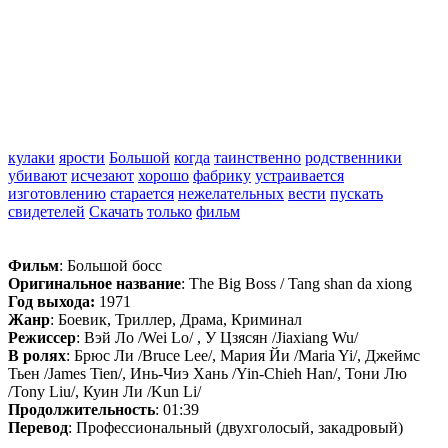
кулаки
ярости
Большой
когда
таинственно
родственники
убивают
исчезают
хорошо
фабрику
устраивается
изготовлению
старается
нежелательных
вести
пускать
свидетелей
Скачать
только
фильм
Фильм
: Большой босс
Оригинальное название
: The Big Boss / Tang shan da xiong
Год выхода:
1971
Жанр
: Боевик, Триллер, Драма, Криминал
Режиссер
: Вэй Ло /Wei Lo/ , У Цзясян /Jiaxiang Wu/
В ролях
: Брюс Ли /Bruce Lee/, Мария Йи /Maria Yi/, Джеймс
Тьен /James Tien/, Инь-Чиэ Хань /Yin-Chieh Han/, Тони Лю
/Tony Liu/, Куин Ли /Kun Li/
Продолжительность
: 01:39
Перевод
: Профессиональный (двухголосый, закадровый)