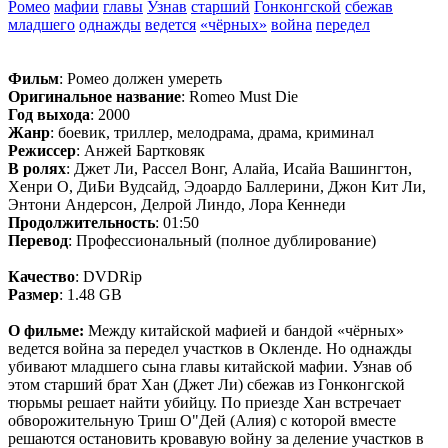
Ромео
мафии
главы
Узнав
старший
Гонконгской
сбежав
младшего
однажды
ведется
«чёрных»
война
передел
Фильм
: Ромео должен умереть
Оригинальное название
: Romeo Must Die
Год выхода
: 2000
Жанр
: боевик, триллер, мелодрама, драма, криминал
Режиссер
: Анжей Бартковяк
В ролях
: Джет Ли, Рассел Вонг, Алайа, Исайа Вашингтон,
Хенри О, ДиБи Вудсайд, Эдоардо Баллерини, Джон Кит Ли,
Энтони Андерсон, Делрой Линдо, Лора Кеннеди
Продолжительность
: 01:50
Перевод
: Профессиональный (полное дублирование)
Качество
: DVDRip
Размер
: 1.48 GB
О фильме:
Между китайской мафией и бандой «чёрных»
ведется война за передел участков в Окленде. Но однажды
убивают младшего сына главы китайской мафии. Узнав об
этом старший брат Хан (Джет Ли) сбежав из Гонконгской
тюрьмы решает найти убийцу. По приезде Хан встречает
обворожительную Триш О"Дей (Алия) с которой вместе
решаются остановить кровавую войну за деление участков в