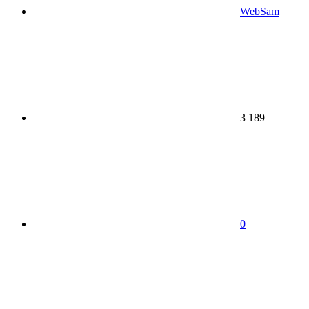
WebSam
3 189
0