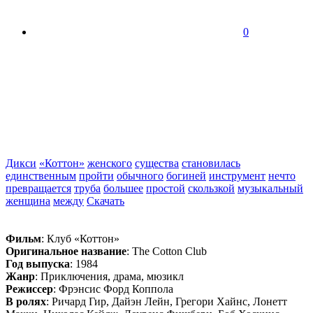
0
Дикси
«Коттон»
женского
существа
становилась
единственным
пройти
обычного
богиней
инструмент
нечто
превращается
труба
большее
простой
скользкой
музыкальный
женщина
между
Скачать
Фильм
: Клуб «Коттон»
Оригинальное название
: The Cotton Club
Год выпуска
: 1984
Жанр
: Приключения, драма, мюзикл
Режиссер
: Фрэнсис Форд Коппола
В ролях
: Ричард Гир, Дайэн Лейн, Грегори Хайнс, Лонетт