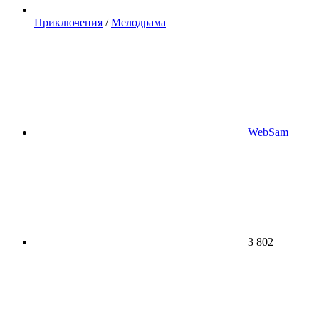
Приключения
/
Мелодрама
WebSam
3 802