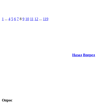
1
...
4
5
6
7
8
9
10
11
12
...
119
Назад
Вперед
Опрос