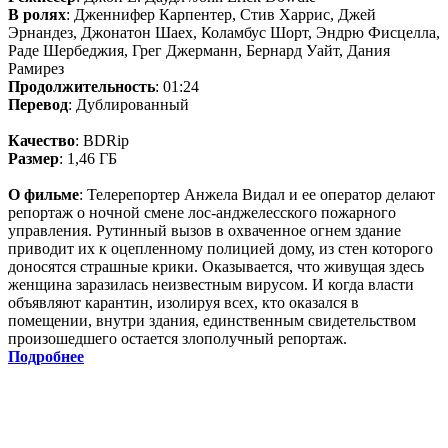
В ролях
: Дженнифер Карпентер, Стив Харрис, Джей
Эрнандез, Джонатон Шаех, Коламбус Шорт, Эндрю Фисцелла,
Раде Шербеджия, Грег Джерманн, Бернард Уайт, Дания
Рамирез
Продолжительность
: 01:24
Перевод
: Дублированный
Качество
: BDRip
Размер
: 1,46 ГБ
О фильме
: Телерепортер Анжела Видал и ее оператор делают
репортаж о ночной смене лос-анджелесского пожарного
управления. Рутинный вызов в охваченное огнем здание
приводит их к оцепленному полицией дому, из стен которого
доносятся страшные крики. Оказывается, что живущая здесь
женщина заразилась неизвестным вирусом. И когда власти
объявляют карантин, изолируя всех, кто оказался в
помещении, внутри здания, единственным свидетельством
произошедшего остается злополучный репортаж.
Подробнее