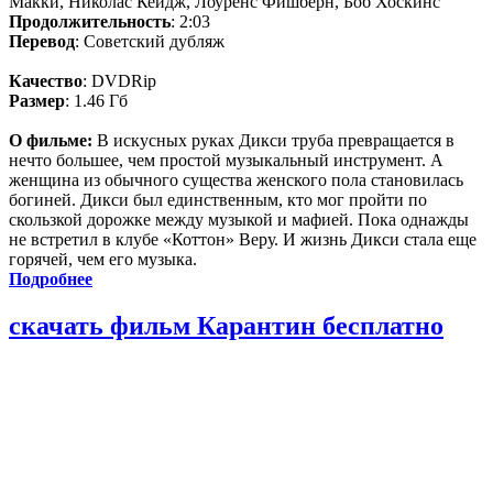
Макки, Николас Кейдж, Лоуренс Фишберн, Боб Хоскинс
Продолжительность
: 2:03
Перевод
: Советский дубляж
Качество
: DVDRip
Размер
: 1.46 Гб
О фильме:
В искусных руках Дикси труба превращается в
нечто большее, чем простой музыкальный инструмент. А
женщина из обычного существа женского пола становилась
богиней. Дикси был единственным, кто мог пройти по
скользкой дорожке между музыкой и мафией. Пока однажды
не встретил в клубе «Коттон» Веру. И жизнь Дикси стала еще
горячей, чем его музыка.
Подробнее
скачать фильм Карантин бесплатно