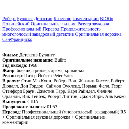
Роберт
Буллитт
Детектив
Качество
комментарии
BDRip
Полицейский
Оригинальные
фильме
Размер
звуковая
Профессиональный
Перевод
Продолжительность
многоголосый
закадровый
детектив
Оригинальная
дорожка
СанФранциско
Фильм
: Детектив Буллитт
Оригинальное название
: Bullitt
Год выхода
: 1968
Жанр
: боевик, триллер, драма, криминал
Режиссер
: Питер Йейтс / Peter Yates
В ролях
: Стив МакКуин, Роберт Вон, Жаклин Биссет, Роберт
Дювалл, Дон Гордон, Саймон Оукленд, Норман Фелл, Георг
Стэнфорд Браун, Джастин Тарр, Карл Райндел, Феличе
Орланди, Вик Тейбэк, Роберт Липтон, Джон Эпри, Аль Кекко
Выпущено
: США
Продолжительность
: 01:53
Перевод
: Профессиональный (многоголосый, закадровый) R5
+ Оригинальная звуковая дорожка + Оригинальные
комментарии