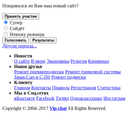
Понравился ли Вам наш новый сайт?
Принять участие
Супер
Сойдёт
Невижу разницы
Голосовать
Результаты
Другие опросы...
Новости
О сайте
В мире
Экономика
Религия
Криминал
Наши друзья
Ремонт пневмоподвески
Ремонт тормозной системы
Japan-Cars в С-Пб
Ремонт подвески
Клиенту
Главная
Контакты
Правила
Регистрация
Статистика
Мы в Соц.сетях
вКонтакте
Facebook
Twitter
Одноклассники
Инстаграм
Copyright © 2004–2017
Vip-chat
All Rights Reserved.