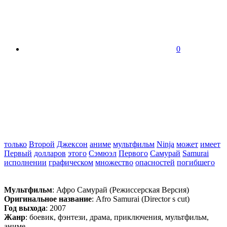
0
только
Второй
Джексон
аниме
мультфильм
Ninja
может
имеет
Первый
долларов
этого
Сэмюэл
Первого
Самурай
Samurai
исполнении
графическом
множество
опасностей
погибшего
Мультфильм
: Афро Самурай (Режиссерская Версия)
Оригинальное название
: Afro Samurai (Director s cut)
Год выхода
: 2007
Жанр
: боевик, фэнтези, драма, приключения, мультфильм,
аниме