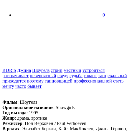
0
BDRip
Джина
Шоугелз
стрип
местный
устроиться
растрачивает
невероятный
сведя
судьба
талант
танцевальный
приходится
поэтому
танцовщицей
профессиональной
стать
мечту
часто
бывает
Фильм
: Шоугелз
Оригинальное название
: Showgirls
Год выхода
: 1995
Жанр
: драма, эротика
Режиссер
: Пол Верховен / Paul Verhoeven
В ролях
: Элизабет Беркли, Кайл МакЛоклен, Джина Гершон,