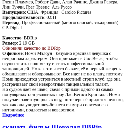
Гленн Пламмер, Роберт Дави, Алан Рачинс, Джина Равера,
Лин Туччи, Грег Трэвис, Аль Руссо
Выпущено
: США, Франция | Carolco Pictures
Продолжительность
: 02:11
Перевод
: Профессиональный (многоголосый, закадровый)
CP-Digital
Качество
: BDRip
Размер
: 2.19 GB
Обновили качество до BDRip
О фильме
: Номи Мэлоун - безумно красивая девушка с
непростым характером. Она приезжает в Лас-Вегас, чтобы
осуществить свою мечту и стать профессиональной
танцовщицей. Но как это часто бывает, её в первый же день
обманывают и обворовывают. Все идет не по плану, поэтому
Номи приходится устроиться в местный стрип клуб, где она
растрачивает свой невероятный танцевальный талант.
Но судьба дает её шанс, сведя с примой одного из самых
популярных танцевальных шоу Лас-Вегаса Кристалл. Номи
получает заветную роль в шоу, но теперь её придется нелегко,
так как она увидит шоу-бизнеса изнутри со всеми его
интригами, подлостью и коварством.
Подробнее
скачать фильм Шоколад DBRip