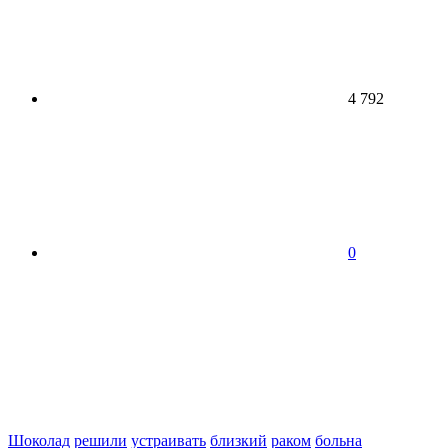
4 792
0
Шоколад
решили
устраивать
близкий
раком
больна