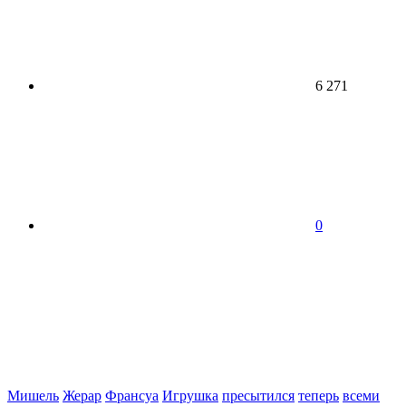
6 271
0
Мишель
Жерар
Франсуа
Игрушка
пресытился
теперь
всеми