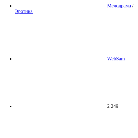
Мелодрама
/
Эротика
WebSam
2 249