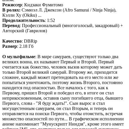
Режиссер
: Кидзаки Фумитомо
В ролях:
Сэмюэл Л. Джексон (Afro Samurai / Ninja Ninja),
Кэлли Ху (Okiku) ...
Продолжительность
: 1:52
Перевод
: Профессиональный (многоголосый, закадровый) +
Авторский (Гаврилов)
Качество
: DBRip
Размер
: 2.18 Гб
О мультфильме
: В мире самураев, существуют только два
великих воина, их называют Первый и Второй. Первый
считается как божество, человек вызов которому может дать
только Второй великий самурай. Второму же, приходится
сложнее, каждый может претендовать на его место или же
попытаться уничтожить, поэтому жизнь Второго, постоянно
находится под опасностью. Все началось с того, как к
Первому, пришел Второй и победил его, в итоге он стал
неприкосновенным, оставив сыну погибшего отца, бывшего
Первого, слова - "Я буду ждать!". Сын вырос и стал
могущестенным самураем, он стал Вторым, и теперь он
отправляется на поиски Первого, чтобы отомстить, встречая
множество опасностей по пути... В графическом исполнении
аниме напоминает "Мунускрипт Ниндзя", кроме этого имеет