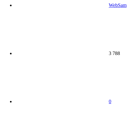
WebSam
3 788
0