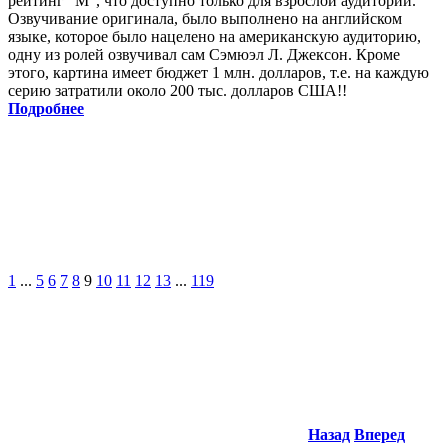
рейтинг "M", что доступно только для взрослой аудитории.
Озвучивание оригинала, было выполнено на английском
языке, которое было нацелено на американскую аудиторию,
одну из ролей озвучивал сам Сэмюэл Л. Джексон. Кроме
этого, картина имеет бюджет 1 млн. долларов, т.е. на каждую
серию затратили около 200 тыс. долларов США!!
Подробнее
1
...
5
6
7
8
9
10
11
12
13
...
119
Назад
Вперед