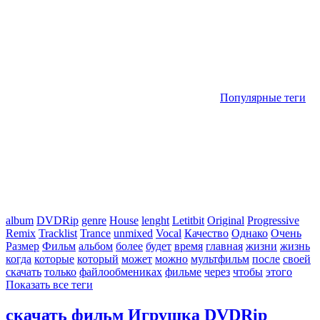
Популярные теги
album
DVDRip
genre
House
lenght
Letitbit
Original
Progressive
Remix
Tracklist
Trance
unmixed
Vocal
Качество
Однако
Очень
Размер
Фильм
альбом
более
будет
время
главная
жизни
жизнь
когда
которые
который
может
можно
мультфильм
после
своей
скачать
только
файлообмениках
фильме
через
чтобы
этого
Показать все теги
скачать фильм Игрушка DVDRip