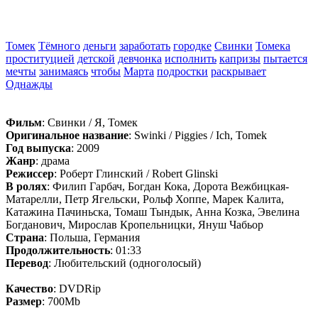
Томек
Тёмного
деньги
заработать
городке
Свинки
Томека
проституцией
детской
девчонка
исполнить
капризы
пытается
мечты
занимаясь
чтобы
Марта
подростки
раскрывает
Однажды
Фильм
: Свинки / Я, Томек
Оригинальное название
: Swinki / Piggies / Ich, Tomek
Год выпуска
: 2009
Жанр
: драма
Режиссер
: Роберт Глинский / Robert Glinski
В ролях
: Филип Гарбач, Богдан Кока, Дорота Вежбицкая-
Матарелли, Петр Ягельски, Рольф Хоппе, Марек Калита,
Катажина Пачиньска, Томаш Тындык, Анна Козка, Эвелина
Богданович, Мирослав Кропельницки, Януш Чабьор
Страна
: Польша, Германия
Продолжительность
: 01:33
Перевод
: Любительский (одноголосый)
Качество
: DVDRip
Размер
: 700Mb