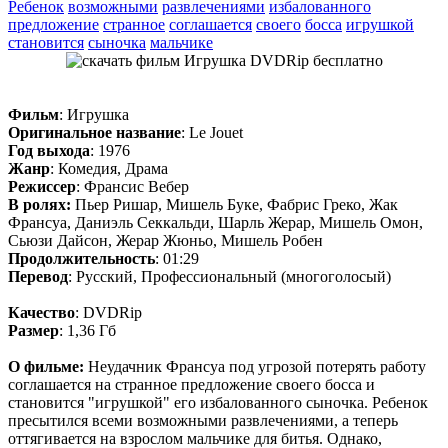
Ребенок
возможными
развлечениями
избалованного
предложение
странное
соглашается
своего
босса
игрушкой
становится
сыночка
мальчике
Фильм
: Игрушка
Оригинальное название
: Le Jouet
Год выхода
: 1976
Жанр
: Комедия, Драма
Режиссер
: Франсис Вебер
В ролях:
Пьер Ришар, Мишель Буке, Фабрис Греко, Жак
Франсуа, Даниэль Секкальди, Шарль Жерар, Мишель Омон,
Сьюзи Дайсон, Жерар Жюньо, Мишель Робен
Продолжительность
: 01:29
Перевод
: Русский, Профессиональный (многоголосый)
Качество
: DVDRip
Размер
: 1,36 Гб
О фильме:
Неудачник Франсуа под угрозой потерять работу
соглашается на странное предложение своего босса и
становится "игрушкой" его избалованного сыночка. Ребенок
пресытился всеми возможными развлечениями, а теперь
оттягивается на взрослом мальчике для битья. Однако,