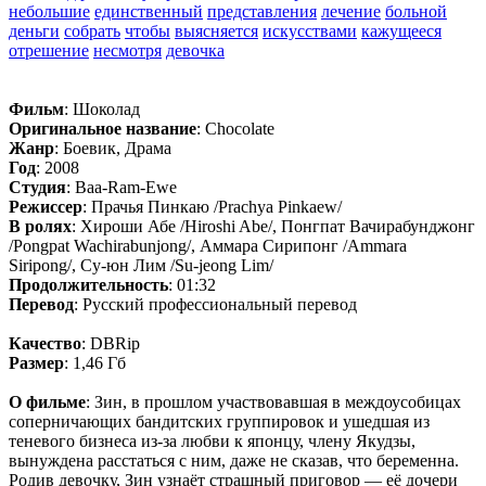
небольшие
единственный
представления
лечение
больной
деньги
собрать
чтобы
выясняется
искусствами
кажущееся
отрешение
несмотря
девочка
Фильм
: Шоколад
Оригинальное название
: Chocolate
Жанр
: Боевик, Драма
Год
: 2008
Студия
: Baa-Ram-Ewe
Режиссер
: Прачья Пинкаю /Prachya Pinkaew/
В ролях
: Хироши Абе /Hiroshi Abe/, Понгпат Вачирабунджонг
/Pongpat Wachirabunjong/, Аммара Сирипонг /Ammara
Siripong/, Су-юн Лим /Su-jeong Lim/
Продолжительность
: 01:32
Перевод
: Русский профессиональный перевод
Качество
: DBRip
Размер
: 1,46 Гб
О фильме
: Зин, в прошлом участвовавшая в междоусобицах
соперничающих бандитских группировок и ушедшая из
теневого бизнеса из-за любви к японцу, члену Якудзы,
вынуждена расстаться с ним, даже не сказав, что беременна.
Родив девочку, Зин узнаёт страшный приговор — её дочери