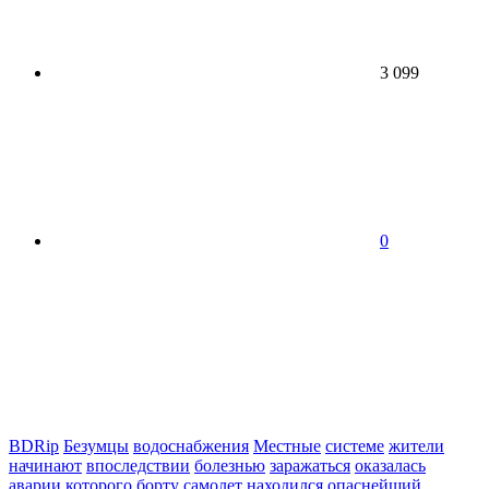
3 099
0
BDRip
Безумцы
водоснабжения
Местные
системе
жители
начинают
впоследствии
болезнью
заражаться
оказалась
аварии
которого
борту
самолет
находился
опаснейший