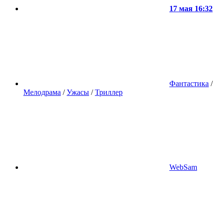
17 мая 16:32
Фантастика
/
Мелодрама
/
Ужасы
/
Триллер
WebSam