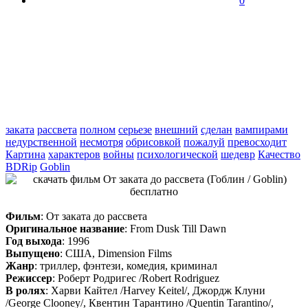
0
заката
рассвета
полном
серьезе
внешний
сделан
вампирами
недурственной
несмотря
обрисовкой
пожалуй
превосходит
Картина
характеров
войны
психологической
шедевр
Качество
BDRip
Goblin
Фильм
: От заката до рассвета
Оригинальное название
: From Dusk Till Dawn
Год выхода
: 1996
Выпущено
: США, Dimension Films
Жанр
: триллер, фэнтези, комедия, криминал
Режиссер
: Роберт Родригес /Robert Rodriguez
В ролях
: Харви Кайтел /Harvey Keitel/, Джордж Клуни
/George Clooney/, Квентин Тарантино /Quentin Tarantino/,