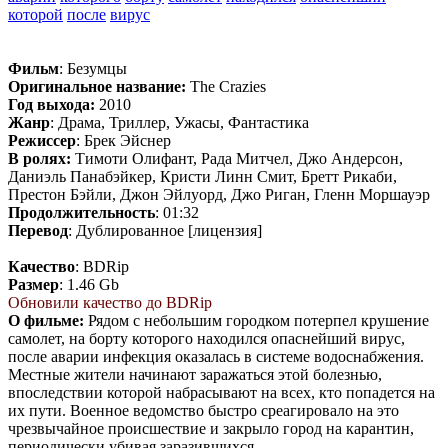
которой
после
вирус
Фильм
: Безумцы
Оригинальное название:
The Crazies
Год выхода:
2010
Жанр
: Драма, Триллер, Ужасы, Фантастика
Режиссер
: Брек Эйснер
В ролях:
Тимоти Олифант, Рада Митчел, Джо Андерсон,
Даниэль Панабэйкер, Кристи Линн Смит, Бретт Рикаби,
Престон Бэйли, Джон Эйлуорд, Джо Риган, Гленн Моршауэр
Продолжительность
: 01:32
Перевод
: Дублированное [лицензия]
Качество
: BDRip
Размер
: 1.46 Gb
Обновили качество до BDRip
О фильме:
Рядом с небольшим городком потерпел крушение
самолет, на борту которого находился опаснейший вирус,
после аварии инфекция оказалась в системе водоснабжения.
Местные жители начинают заражаться этой болезнью,
впоследствии которой набрасывают на всех, кто попадется на
их пути. Военное ведомство быстро среагировало на это
чрезвычайное происшествие и закрыло город на карантин,
периодически убивая заразившихся…