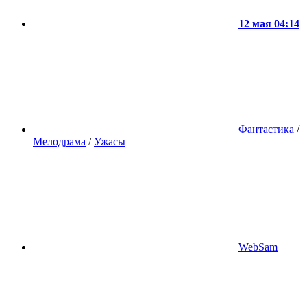
12 мая 04:14
Фантастика
/
Мелодрама
/
Ужасы
WebSam