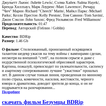
Джульетт Льюис /Juliette Lewis/, Сэлма Хайек /Salma Hayek/,
Бренда Хиллхауз, Марк Лоуренс /Marc Lawrence/, Ричард
"Чич" Марин /Richard "Cheech" Marin/, Майкл Паркс /Michael
Parks/, Келли Престон /Kelly Preston/, Том Савини /Tom Savini/,
Джон Сэксон /John Saxon/, Фред Уильямсон /Fred Williamson/
Продолжительность
: 01:47
Перевод
: Авторский (Гоблин / Goblin)
Качество
: BDRip
Размер
: 1.46 Gb
О фильме
: Стилизованный, пронизанный искрящимся
талантом шедевр ужасов на тему войны с вампирами сделан,
несмотря на внешний "стеб", на полном серьезе и даже с
недурственной психологической обрисовкой характеров.
Картина, пожалуй, превосходит по увлекательности, саспенсу
и азартному сопереживанию лучшие "ужастики" прошлых
лет. В данном случае тонкая линия, проведенная по минному
полю страха, комичности, насилия, жестокости, черного
юмора и драматизма, доводит зрителя до конца, и он не
подрывается на разочаровании...
Подробнее
скачать фильм Безумцы BDRip