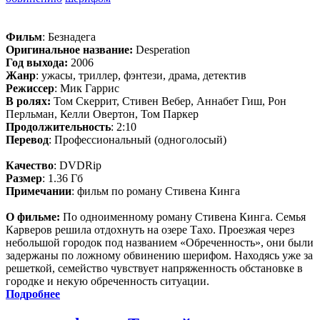
Фильм
: Безнадега
Оригинальное название:
Desperation
Год выхода:
2006
Жанр
: ужасы, триллер, фэнтези, драма, детектив
Режиссер
: Мик Гаррис
В ролях:
Том Скеррит, Стивен Вебер, Аннабет Гиш, Рон
Перльман, Келли Овертон, Том Паркер
Продолжительность
: 2:10
Перевод
: Профессиональный (одноголосый)
Качество
: DVDRip
Размер
: 1.36 Гб
Примечании
: фильм по роману Стивена Кинга
О фильме:
По одноименному роману Стивена Кинга. Семья
Карверов решила отдохнуть на озере Тахо. Проезжая через
небольшой городок под названием «Обреченность», они были
задержаны по ложному обвинению шерифом. Находясь уже за
решеткой, семейство чувствует напряженность обстановке в
городке и некую обреченность ситуации.
Подробнее