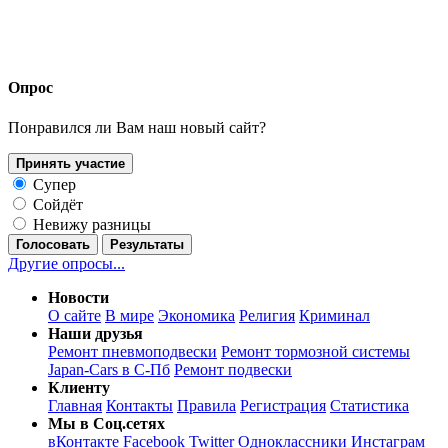
Опрос
Понравился ли Вам наш новый сайт?
Принять участие
Супер
Сойдёт
Невижу разницы
Голосовать
Результаты
Другие опросы...
Новости
О сайте
В мире
Экономика
Религия
Криминал
Наши друзья
Ремонт пневмоподвески
Ремонт тормозной системы
Japan-Cars в С-Пб
Ремонт подвески
Клиенту
Главная
Контакты
Правила
Регистрация
Статистика
Мы в Соц.сетях
вКонтакте
Facebook
Twitter
Одноклассники
Инстаграм