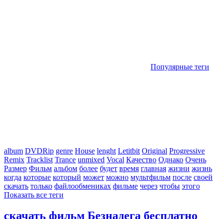
Популярные теги
album
DVDRip
genre
House
lenght
Letitbit
Original
Progressive
Remix
Tracklist
Trance
unmixed
Vocal
Качество
Однако
Очень
Размер
Фильм
альбом
более
будет
время
главная
жизни
жизнь
когда
которые
который
может
можно
мультфильм
после
своей
скачать
только
файлообмениках
фильме
через
чтобы
этого
Показать все теги
скачать фильм Безнадега бесплатно