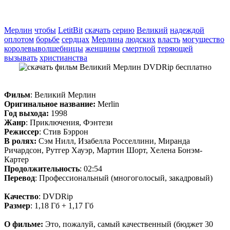
Мерлин
чтобы
LetitBit
скачать
серию
Великий
надеждой
оплотом
борьбе
сердцах
Мерлина
людских
власть
могущество
королевыволшебницы
женщины
смертной
теряющей
вызывать
христианства
Фильм
: Великий Мерлин
Оригинальное название:
Merlin
Год выхода:
1998
Жанр
: Приключения, Фэнтези
Режиссер
: Стив Бэррон
В ролях:
Сэм Нилл, Изабелла Росселлини, Миранда
Ричардсон, Рутгер Хауэр, Мартин Шорт, Хелена Бонэм-
Картер
Продолжительность
: 02:54
Перевод
: Профессиональный (многоголосый, закадровый)
Качество
: DVDRip
Размер
: 1,18 Гб + 1,17 Гб
О фильме:
Это, пожалуй, самый качественный (бюджет 30