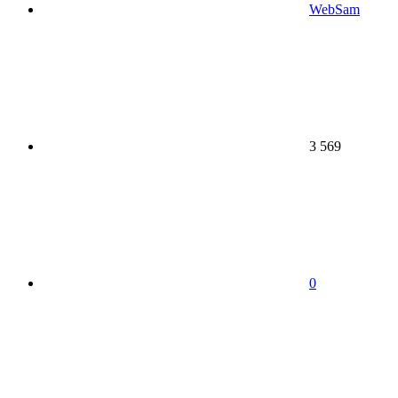
WebSam
3 569
0