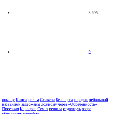
3 695
0
роману
Кинга
фильм
Стивена
Безнадега
городок
небольшой
названием
задержаны
ложному
через
«Обреченность»
Проезжая
Карверов
Семья
решила
отдохнуть
озере
обвинению
шерифом