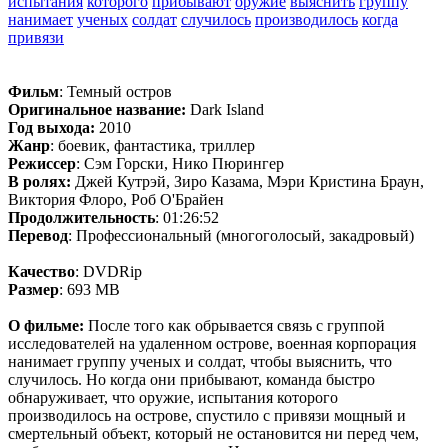
испытания
которого
прибывают
оружие
выяснить
группу
нанимает
ученых
солдат
случилось
производилось
когда
привязи
Фильм
: Темный остров
Оригинальное название:
Dark Island
Год выхода:
2010
Жанр
: боевик, фантастика, триллер
Режиссер
: Сэм Горски, Нико Пюрингер
В ролях:
Джей Кутрэй, Зиро Казама, Мэри Кристина Браун,
Виктория Флоро, Роб О'Брайен
Продолжительность
: 01:26:52
Перевод
: Профессиональный (многоголосый, закадровый)
Качество
: DVDRip
Размер
: 693 MB
О фильме:
После того как обрывается связь с группой
исследователей на удаленном острове, военная корпорация
нанимает группу ученых и солдат, чтобы выяснить, что
случилось. Но когда они прибывают, команда быстро
обнаруживает, что оружие, испытания которого
производилось на острове, спустило с привязи мощный и
смертельный объект, который не остановится ни перед чем,