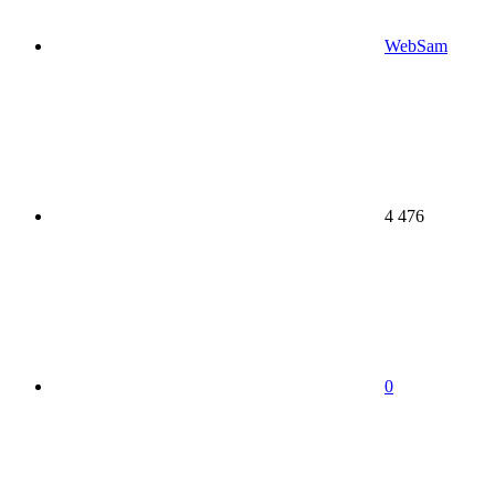
WebSam
4 476
0