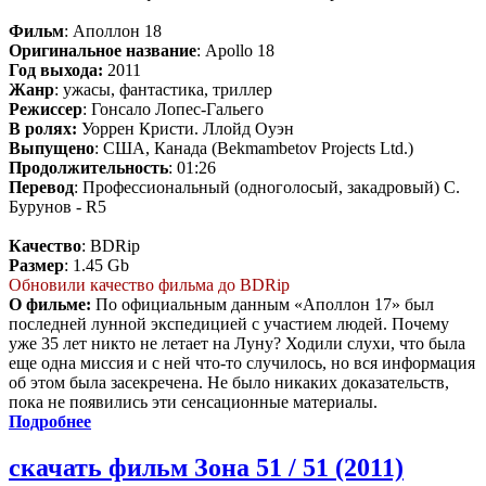
Фильм
: Аполлон 18
Оригинальное название
: Apollo 18
Год выхода:
2011
Жанр
: ужасы, фантастика, триллер
Режиссер
: Гонсало Лопес-Гальего
В ролях:
Уоррен Кристи. Ллойд Оуэн
Выпущено
: США, Канада (Bekmambetov Projects Ltd.)
Продолжительность
: 01:26
Перевод
: Профессиональный (одноголосый, закадровый) С.
Бурунов - R5
Качество
: BDRip
Размер
: 1.45 Gb
Обновили качество фильма до BDRip
О фильме:
По официальным данным «Аполлон 17» был
последней лунной экспедицией с участием людей. Почему
уже 35 лет никто не летает на Луну? Ходили слухи, что была
еще одна миссия и с ней что-то случилось, но вся информация
об этом была засекречена. Не было никаких доказательств,
пока не появились эти сенсационные материалы.
Подробнее
скачать фильм Зона 51 / 51 (2011)