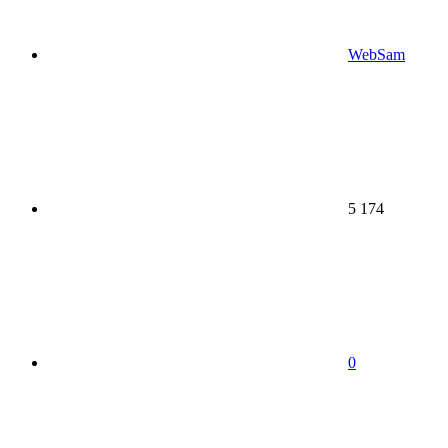
WebSam
5 174
0