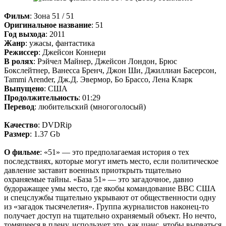
Фильм
: Зона 51 / 51
Оригинальное название
: 51
Год выхода
: 2011
Жанр
: ужасы, фантастика
Режиссер
: Джейсон Коннери
В ролях
: Рэйчел Майнер, Джейсон Лондон, Брюс
Бокслейтнер, Ванесса Бренч, Джон Ши, Джиллиан Басерсон,
Tammi Arender, Дж.Д. Эвермор, Бо Брассо, Лена Кларк
Выпущено
: США
Продолжительность
: 01:29
Перевод
: любительский (многоголосый)
Качество
: DVDRip
Размер
: 1.37 Gb
О фильме
: «51» — это предполагаемая история о тех
последствиях, которые могут иметь место, если политическое
давление заставит военных приоткрыть тщательно
охраняемые тайны. «База 51» — это загадочное, давно
будоражащее умы место, где якобы командование ВВС США
и спецслужбы тщательно укрывают от общественности одну
из «загадок тысячелетия». Группа журналистов наконец-то
получает доступ на тщательно охраняемый объект. Но нечто,
томящееся в плену, использует это, как шанс, чтобы вырваться