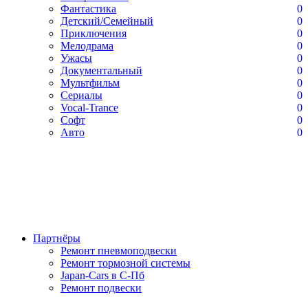
Фантастика
0
Детский/Семейный
0
Приключения
0
Мелодрама
0
Ужасы
0
Документальный
0
Мультфильм
0
Сериалы
0
Vocal-Trance
0
Софт
0
Авто
0
Партнёры
Ремонт пневмоподвески
Ремонт тормозной системы
Japan-Cars в С-Пб
Ремонт подвески