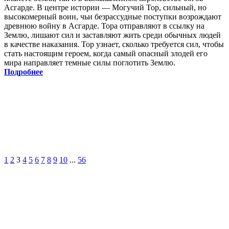
Асгарде. В центре истории — Могучий Тор, сильный, но
высокомерный воин, чьи безрассудные поступки возрождают
древнюю войну в Асгарде. Тора отправляют в ссылку на
Землю, лишают сил и заставляют жить среди обычных людей
в качестве наказания. Тор узнает, сколько требуется сил, чтобы
стать настоящим героем, когда самый опасный злодей его
мира направляет темные силы поглотить Землю.
Подробнее
1
2
3
4
5
6
7
8
9
10
...
56