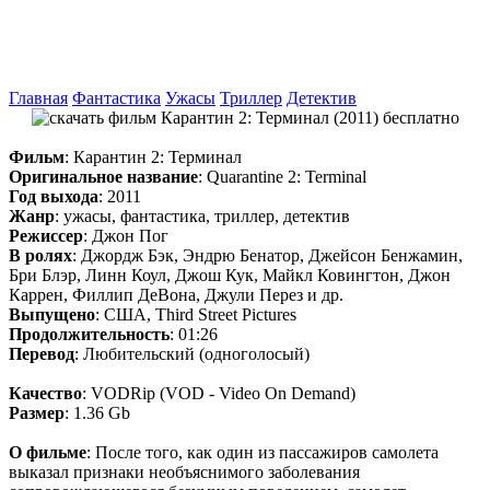
Главная
Фантастика
Ужасы
Триллер
Детектив
Фильм
: Карантин 2: Терминал
Оригинальное название
: Quarantine 2: Terminal
Год выхода
: 2011
Жанр
: ужасы, фантастика, триллер, детектив
Режиссер
: Джон Пог
В ролях
: Джордж Бэк, Эндрю Бенатор, Джейсон Бенжамин,
Бри Блэр, Линн Коул, Джош Кук, Майкл Ковингтон, Джон
Каррен, Филлип ДеВона, Джули Перез и др.
Выпущено
: США, Third Street Pictures
Продолжительность
: 01:26
Перевод
: Любительский (одноголосый)
Качество
: VODRip (VOD - Video On Demand)
Размер
: 1.36 Gb
О фильме
: После того, как один из пассажиров самолета
выказал признаки необъяснимого заболевания