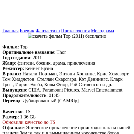
Главная
Боевик
Фантастика
Приключения
Мелодрама
Фильм
: Тор
Оригинальное название
: Thor
Год создания
: 2011
Жанр
: фэнтези, боевик, драма, приключения
Режиссер
: Кеннет Брэна
В ролях:
Натали Портман, Энтони Хопкинс, Крис Хемсворт,
Том Хиддлстон, Стеллан Скарсгард, Кэт Деннингс, Кларк
Грегг, Идрис Эльба, Колм Фиор, Рэй Стивенсон и др.
Выпущено
: США, Paramount Pictures, Marvel Entertainment
Продолжительность
: 01:45
Перевод
: Дублированный [CAMRip]
Качество
: TS
Размер
: 1.36 Gb
Обновили качество до TS
О фильме
: Эпическое приключение происходит как на нашей
планете Земля, так и в вымышленном королевстве богов