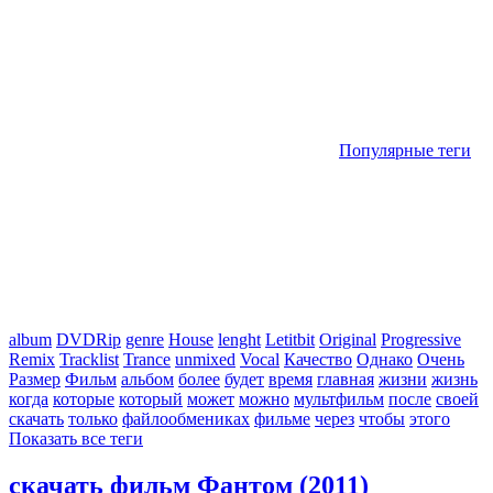
Популярные теги
album
DVDRip
genre
House
lenght
Letitbit
Original
Progressive
Remix
Tracklist
Trance
unmixed
Vocal
Качество
Однако
Очень
Размер
Фильм
альбом
более
будет
время
главная
жизни
жизнь
когда
которые
который
может
можно
мультфильм
после
своей
скачать
только
файлообмениках
фильме
через
чтобы
этого
Показать все теги
скачать фильм Фантом (2011)