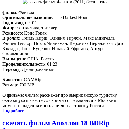
фильм
: Фантом
Оригинальное название
: The Darkest Hour
Год выхода
: 2011
Жанр
: фантастика, триллер
Режиссер
: Крис Горак
В ролях
: Эмиль Хирш, Оливия Тирлби, Макс Мингелла,
Рэйчел Тейлор, Йоэль Чиннаман, Вероника Вернадская, Дато
Бахтадзе, Гоша Куценко, Николай Ефремов, Артур
Смольянинов
Выпущено
: США, Россия
Продолжительность
: 01:23
Перевод
: Дублированный
Качество
: CAMRip
Размер
: 700 MB
О фильме
: Фильм расскажет про американскую туристку,
оказавшуюся вместе со своими согражданами в Москве в
момент нападения инопланетян на столицу России.
Подробнее
скачать фильм Аполлон 18 BDRip