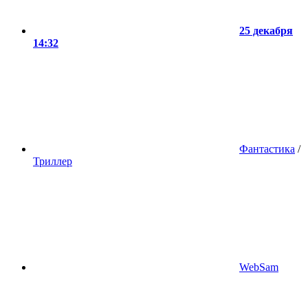
25 декабря
14:32
Фантастика
/
Триллер
WebSam